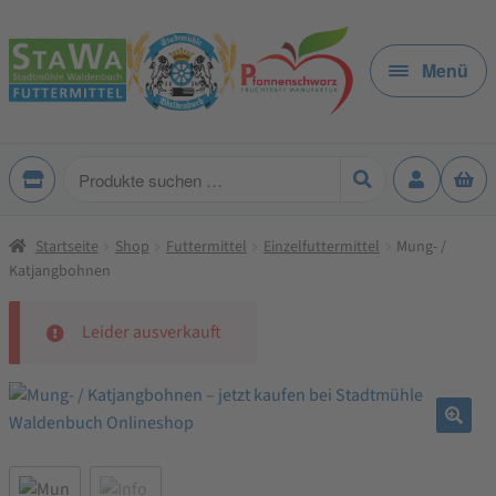
Zur
Zum
Navigation
Inhalt
Menü
springen
springen
Produkte
suchen
Startseite
Shop
Futtermittel
Einzelfuttermittel
Mung- /
Katjangbohnen
Leider ausverkauft
🔍