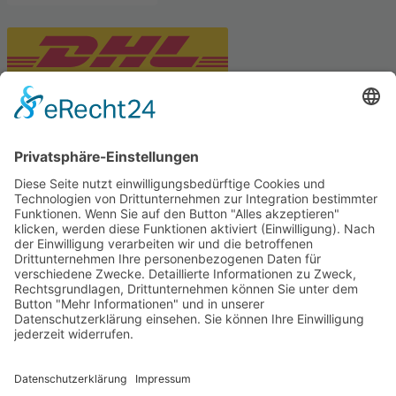
PARTNERSHOPS
Tekal – Textile Lebensqualität
Exklusive moderne & Orientteppiche
Feuerwerk XXL
Pyrotechnik online bestellen
© Stadtmühle Waldenbuch 2026
– Dein zuverlässiger Partner im
Landhandel für hochwertige Futtermittel, Saatgut, Zuchtmittel
und Mühlenprodukte ·
Cookie-Einstellungen