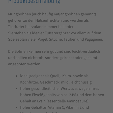
Produktbeschreibung
Produktbeschreibung
für
Mungbohnen (auch häufig Katjangbohnen genannt)
Mung-
gehören zu den Hülsenfrüchten und werden als
/
Tierfutter hierzulande immer beliebter.
Katjangbohnen
Sie stehen als idealer Futterergänzer vor allem auf dem
Speiseplan vieler Vögel, Sittiche, Tauben und Pagageien.
Die Bohnen keimen sehr gut und sind leicht verdaulich
und sollten nicht roh, sondern gekocht oder gekeimt
angeboten werden.
ideal geeignet als Quell,- Keim- sowie als
Kochfutter, Geschmack: mild, leicht nussig
hoher gesundheitlicher Wert, u. a. wegen ihres
hohen Eiweißgehalts von ca. 24% und dem hohen
Gehalt an Lysin (essentielle Aminosäure)
hoher Gehalt an Vitamin C, Vitamin E und