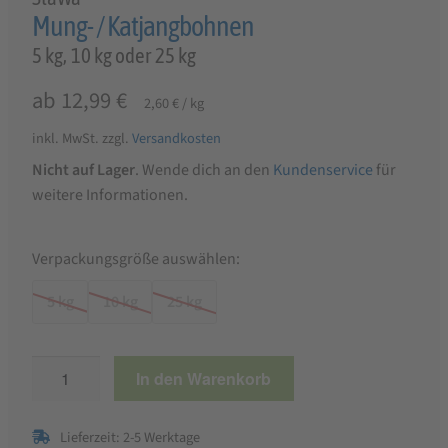
Mung- / Katjangbohnen
5 kg, 10 kg oder 25 kg
ab
12,99
€
2,60
€
/
kg
inkl. MwSt.
zzgl.
Versandkosten
Nicht auf Lager
. Wende dich an den
Kundenservice
für
weitere Informationen.
Verpackungsgröße auswählen:
5 kg
10 kg
25 kg
Mung-
In den Warenkorb
/
Katjangbohnen
Lieferzeit: 2-5 Werktage
Menge