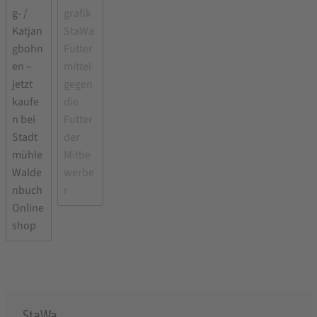
StaWa