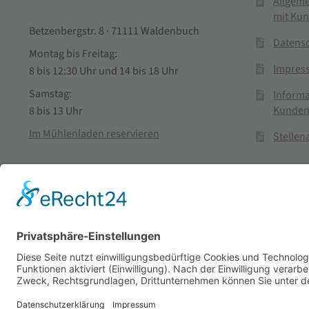
Allgem
mit Ku
Betzenbergstr. 8 · 71111 Waldenbuch
Datens
Montag bis Freitag:
Impres
8 bis 12:30 Uhr und 14 bis 18 Uhr
Samstag:
Informa
Kunden
8 bis 13 Uhr
Im Mühlenladen reservieren
Stelle
Vertra
© Stadtmühle Waldenbuch 2026
– Dein zuverlässiger Partn
Alle Preise inkl. der gesetzlichen MwSt.
Die durchgestrichenen Prei