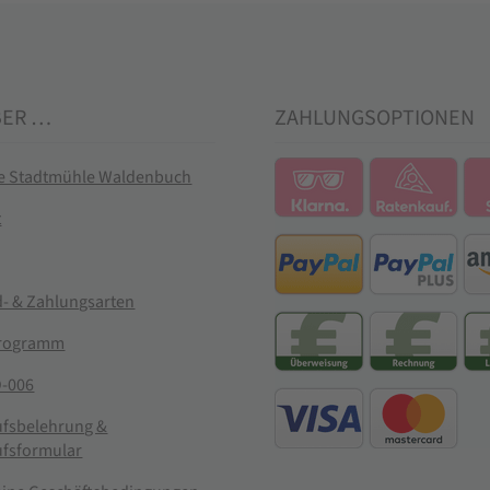
BER …
ZAHLUNGSOPTIONEN
ie Stadtmühle Waldenbuch
t
- & Zahlungsarten
rogramm
-006
ufsbelehrung &
ufsformular