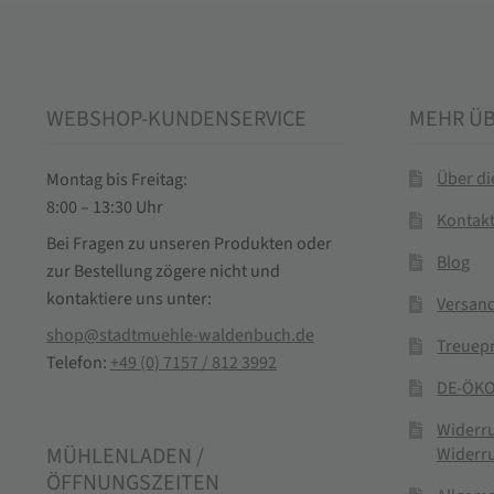
WEBSHOP-KUNDENSERVICE
MEHR Ü
Über d
Montag bis Freitag:
8:00 – 13:30 Uhr
Kontak
Bei Fragen zu unseren Produkten oder
Blog
zur Bestellung zögere nicht und
kontaktiere uns unter:
Versand
shop@stadtmuehle-waldenbuch.de
Treuep
Telefon:
+49 (0) 7157 / 812 3992
DE-ÖKO
Widerr
MÜHLENLADEN /
Widerr
ÖFFNUNGSZEITEN