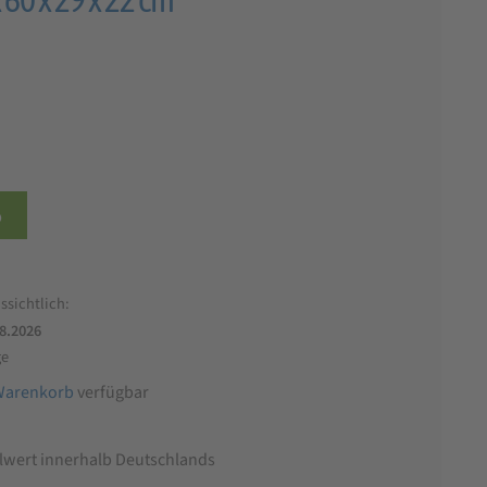
b
ssichtlich:
.8.2026
ge
Warenkorb
verfügbar
llwert innerhalb Deutschlands