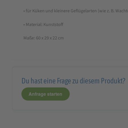
Transportbox
• für Küken und kleinere Geflügelarten (wie z. B. Wach
60
• Material: Kunststoff
x
29
Maße: 60 x 29 x 22 cm
x
22
cm
Du hast eine Frage zu diesem Produkt?
Anfrage starten