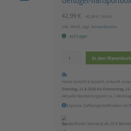
🔍
42,99
€
42,99
€
/
Stück
inkl. MwSt.
zzgl.
Versandkosten
auf Lager
Geflügel-
In den Warenkor
Transportbox
60
x
Heute bestellt & bezahlt, Ankunft vorau
29
Dienstag, 11.8.2026 bis Donnerstag, 13
x
Aktuelle Bearbeitungszeit ca. 2 Werkta
22
Express-Zahlungsmethoden im
cm
Menge
Kostenfreier Versand ab 20 € Beste