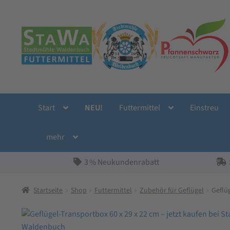
Zur
Zum
Navigation
Inhalt
springen
springen
Start
NEU!
Futtermittel
Einstreu
mehr
3 % Neukundenrabatt
Startseite
Shop
Futtermittel
Zubehör für Geflügel
Geflü