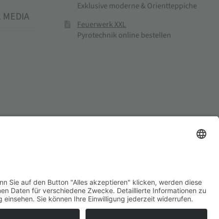
Exklusive moderne & Orientteppiche
L MEDIA
Feuerwerk XXL
Pyrotechnik online bestellen
el und Mühlenprodukte ·
Cookie-Einstellungen