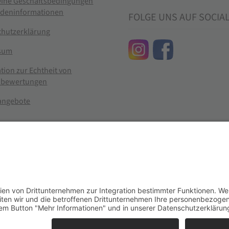
eine Geschäftsbedingungen
ndeninformationen
FOLGE UNS AUF SOCIA
chutzerklärung
sum
tion zur Echtheit von
bewertungen
nangebote
g widerrufen
er im Landhandel für hochwertige Futtermittel, Saatgut, Zuchtmitt
se entsprechen dem bisherigen Preis in diesem Online-Shop.