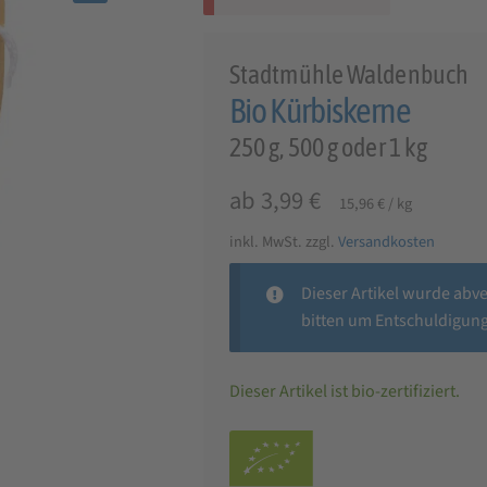
🔍
Stadtmühle Waldenbuch
Bio Kürbiskerne
250 g, 500 g oder 1 kg
ab
3,99
€
15,96
€
/
kg
inkl. MwSt.
zzgl.
Versandkosten
Dieser Artikel wurde abv
bitten um Entschuldigung
Dieser Artikel ist bio-zertifiziert.