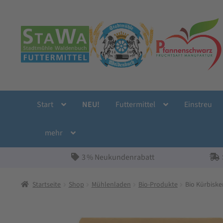
Zur
Zum
Navigation
Inhalt
springen
springen
Start
NEU!
Futtermittel
Einstreu
mehr
3 % Neukundenrabatt
Startseite
Shop
Mühlenladen
Bio-Produkte
Bio Kürbiske