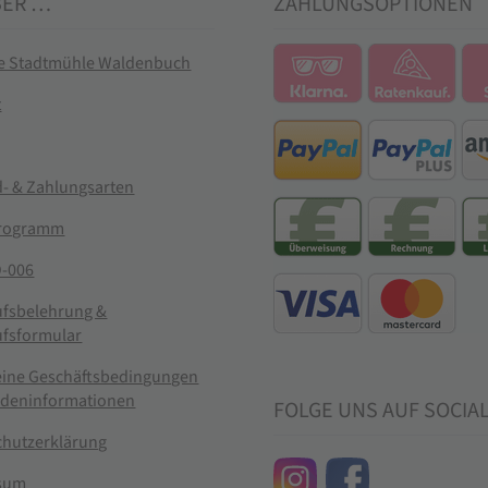
BER …
ZAHLUNGSOPTIONEN
ie Stadtmühle Waldenbuch
t
- & Zahlungsarten
rogramm
-006
ufsbelehrung &
ufsformular
eine Geschäftsbedingungen
ndeninformationen
FOLGE UNS AUF SOCIA
chutzerklärung
sum