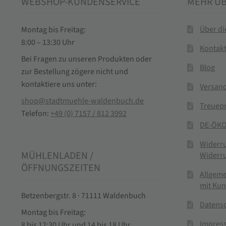
WEBSHOP-KUNDENSERVICE
MEHR Ü
Über d
Montag bis Freitag:
8:00 – 13:30 Uhr
Kontak
Bei Fragen zu unseren Produkten oder
Blog
zur Bestellung zögere nicht und
kontaktiere uns unter:
Versand
shop@stadtmuehle-waldenbuch.de
Treuep
Telefon:
+49 (0) 7157 / 812 3992
DE-ÖKO
Widerr
MÜHLENLADEN /
Widerr
ÖFFNUNGSZEITEN
Allgem
mit Ku
Betzenbergstr. 8 · 71111 Waldenbuch
Datens
Montag bis Freitag:
Impres
8 bis 12:30 Uhr und 14 bis 18 Uhr