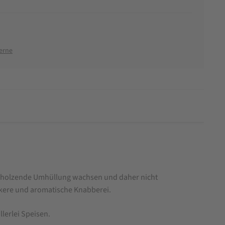
erne
erholzende Umhüllung wachsen und daher nicht
kere und aromatische Knabberei.
lerlei Speisen.