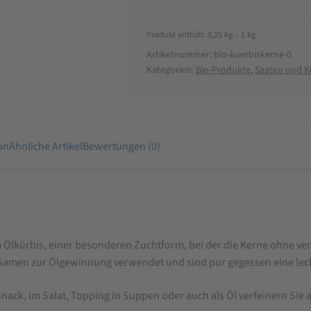
Produkt enthält: 0,25
kg
– 1
kg
Artikelnummer:
bio-kuerbiskerne-0
Kategorien:
Bio-Produkte
,
Saaten und K
on
Ähnliche Artikel
Bewertungen (0)
 Ölkürbis, einer besonderen Zuchtform, bei der die Kerne ohne v
Samen zur Ölgewinnung verwendet und sind pur gegessen eine lec
ck, im Salat, Topping in Suppen oder auch als Öl verfeinern Sie al