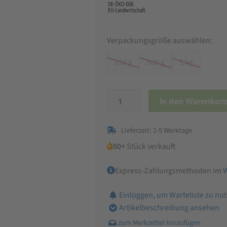
Verpackungsgröße auswählen:
250 g
500 g
1 kg
Bio
In den Warenkor
Kürbiskerne
Menge
Lieferzeit: 2-5 Werktage
50+
Stück verkauft
Express-Zahlungsmethoden im
Einloggen, um Warteliste zu nu
Artikelbeschreibung ansehen