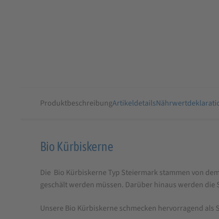
Produktbeschreibung
Artikeldetails
Nährwertdeklarati
Produktbeschreibung
Bio Kürbiskerne
für
Die Bio Kürbiskerne Typ Steiermark stammen von dem
Bio
geschält werden müssen. Darüber hinaus werden die 
Kürbiskerne
Unsere Bio Kürbiskerne schmecken hervorragend als Sna