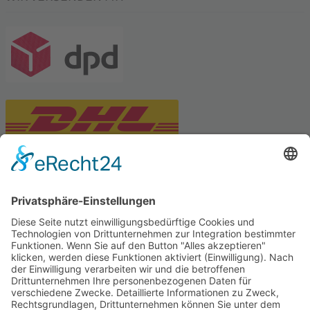
PARTNERSHOPS
Tekal – Textile Lebensqualität
Exklusive moderne & Orientteppiche
Feuerwerk XXL
Pyrotechnik online bestellen