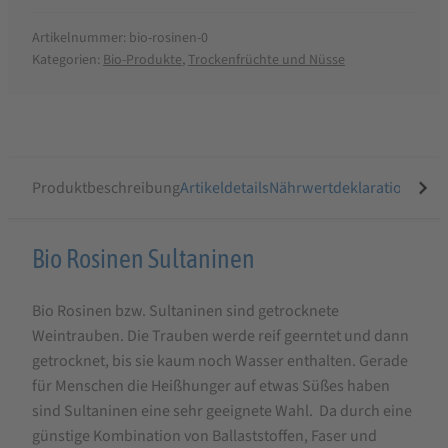
Artikelnummer:
bio-rosinen-0
Kategorien:
Bio-Produkte
,
Trockenfrüchte und Nüsse
Produktbeschreibung
Artikeldetails
Nährwertdeklaration
Ähnli
Produktbeschreibung
Bio Rosinen Sultaninen
für
Bio Rosinen bzw. Sultaninen sind getrocknete
Bio
Weintrauben. Die Trauben werde reif geerntet und dann
Rosinen
getrocknet, bis sie kaum noch Wasser enthalten. Gerade
Sultaninen
für Menschen die Heißhunger auf etwas Süßes haben
sind Sultaninen eine sehr geeignete Wahl. Da durch eine
günstige Kombination von Ballaststoffen, Faser und