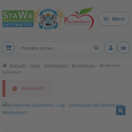
Zur
Zum
Navigation
Inhalt
Menü
springen
springen
Produkte
suchen
Startseite
Shop
Mühlenladen
Bio-Produkte
Bio Rosinen
Sultaninen
Abverkauft
🔍