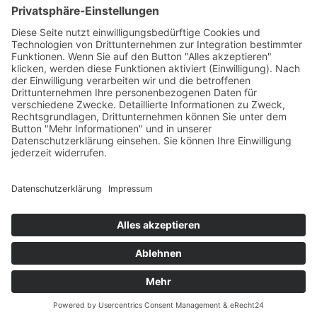
Tekal – Textile Lebensqualität
Exklusive moderne & Orientteppiche
Feuerwerk XXL
Pyrotechnik online bestellen
© Stadtmühle Waldenbuch 2026
– Dein zuverlässiger Partner im
Landhandel für hochwertige Futtermittel, Saatgut, Zuchtmittel
und Mühlenprodukte ·
Cookie-Einstellungen
Alle Preise inkl. der gesetzlichen MwSt.
Die durchgestrichenen Preise entsprechen dem bisherigen Preis in
diesem Online-Shop.