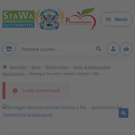
Zur
Zum
Navigation
Inhalt
Menü
springen
springen
Produkte
suchen
Startseite
Shop
Mühlenladen
Koch- & Backzutaten
Backzutaten
BioVegan Bourbon Vanille-Schote 1 Stk.
Leider ausverkauft
🔍