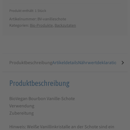
Produkt enthält: 1
Stück
Artikelnummer:
BV-vanilleschote
Kategorien:
Bio-Produkte
,
Backzutaten
Produktbeschreibung
Artikeldetails
Nährwertdeklaration
Ähnli
Produktbeschreibung
Produktbeschreibung
für
BioVegan Bourbon Vanille-Schote
BioVegan
Verwendung
Bourbon
Zubereitung
Vanille-
Schote
Hinweis: Weiße Vanillinkristalle an der Schote sind ein