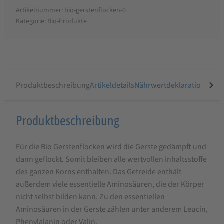
Artikelnummer:
bio-gerstenflocken-0
Kategorie:
Bio-Produkte
Produktbeschreibung
Artikeldetails
Nährwertdeklaration
Ähnli
Produktbeschreibung
Produktbeschreibung
für
Für die Bio Gerstenflocken wird die Gerste gedämpft und
Bio
dann geflockt. Somit bleiben alle wertvollen Inhaltsstoffe
Gerstenflocken
des ganzen Korns enthalten. Das Getreide enthält
außerdem viele essentielle Aminosäuren, die der Körper
nicht selbst bilden kann. Zu den essentiellen
Aminosäuren in der Gerste zählen unter anderem Leucin,
Phenylalanin oder Valin.