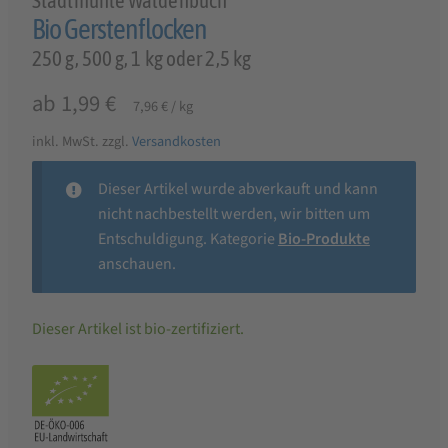
Stadtmühle Waldenbuch
Bio Gerstenflocken
250 g, 500 g, 1 kg oder 2,5 kg
ab
1,99
€
7,96
€
/
kg
inkl. MwSt.
zzgl.
Versandkosten
Dieser Artikel wurde abverkauft und kann
nicht nachbestellt werden, wir bitten um
Entschuldigung. Kategorie
Bio-Produkte
anschauen.
Dieser Artikel ist bio-zertifiziert.