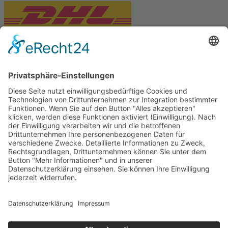
PARTNERSHOPS
Tekal – Textile Lebensqualität
Exklusive moderne & Orientteppiche
Feuerwerk XXL
Pyrotechnik online bestellen
© Stadtmühle Waldenbuch 2026
– Dein zuverlässiger Partner im
Landhandel für hochwertige Futtermittel, Saatgut, Zuchtmittel
und Mühlenprodukte ·
Cookie-Einstellungen
Alle Preise inkl. der gesetzlichen MwSt.