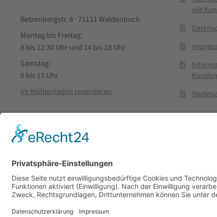
mit Ku
Betzenbergstr. 8 · 71111 Waldenbuch
Datens
Montag bis Freitag:
Impres
8 bis 12:30 Uhr und 14 bis 18 Uhr
Samstag:
Informa
Kunden
8 bis 13 Uhr
Im Mühlenladen reservieren
Stelle
Vertra
© Stadtmühle Waldenbuch 2026
– Dein zuverlässiger Partn
Alle Preise inkl. der gesetzlichen MwSt.
Die durchgestrichenen Prei