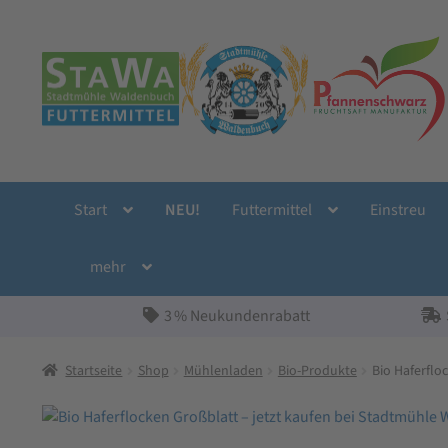
Zur
Zum
Navigation
Inhalt
springen
springen
Start
NEU!
Futtermittel
Einstreu
mehr
3 % Neukundenrabatt
Startseite
Shop
Mühlenladen
Bio-Produkte
Bio Haferflo