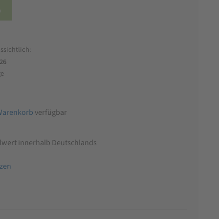
b
ssichtlich:
026
ge
Warenkorb
verfügbar
llwert innerhalb Deutschlands
tzen