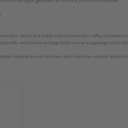
ocht als Porrigde, gebacken als Granola, puriert im Smoothie
k
besonders. Durch ihre Größe sind sie besonders saftig und haben 
laststoffe, welche eine wichtige Rolle in einer ausgewogenen Ernäh
epten inspirieren oder probiere auch mal einen unserer leckeren