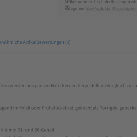
Artikelnummer:
bio-haferflockengrossbl
Kategorien:
Bio-Produkte
,
Müsli, Flocke
on
Ähnliche Artikel
Bewertungen (0)
cken werden aus ganzen Haferkernen hergestellt im Vergleich zu z
gend im Müsli oder Frühstücksbrei, gekocht als Porrigde, gebacken
 Vitamin B1- und B6-Gehalt