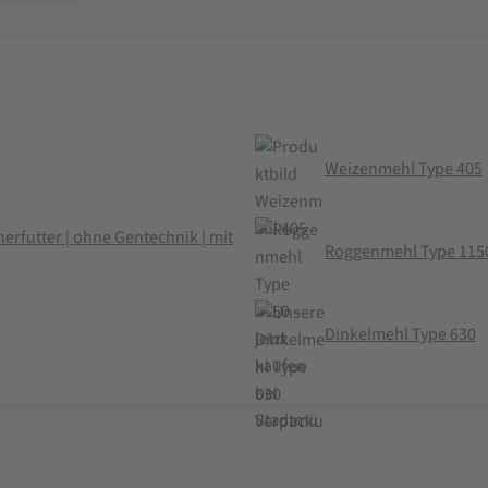
Weizenmehl Type 405
erfutter | ohne Gentechnik | mit
Roggenmehl Type 115
Dinkelmehl Type 630