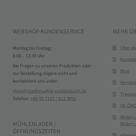
WEBSHOP-KUNDENSERVICE
MEHR Ü
Über d
Montag bis Freitag:
8:00 – 13:30 Uhr
Kontak
Bei Fragen zu unseren Produkten oder
Blog
zur Bestellung zögere nicht und
kontaktiere uns unter:
Versand
shop@stadtmuehle-waldenbuch.de
Treuep
Telefon:
+49 (0) 7157 / 812 3992
DE-ÖKO
Widerr
MÜHLENLADEN /
Widerr
ÖFFNUNGSZEITEN
Allgem