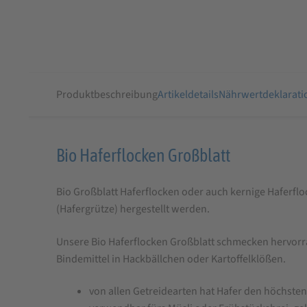
Produktbeschreibung
Artikeldetails
Nährwertdeklarati
Produktbeschreibung
Bio Haferflocken Großblatt
für
Bio Großblatt Haferflocken oder auch kernige Haferflo
Bio
(Hafergrütze) hergestellt werden.
Haferflocken
Großblatt
Unsere Bio Haferflocken Großblatt schmecken hervorra
Bindemittel in Hackbällchen oder Kartoffelklößen.
von allen Getreidearten hat Hafer den höchsten