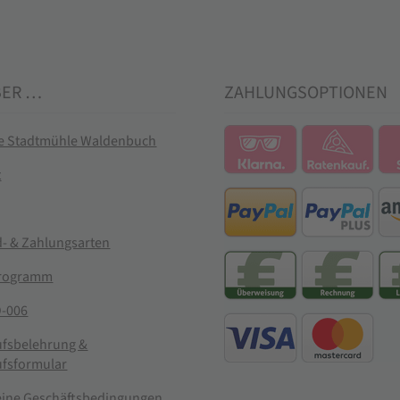
BER …
ZAHLUNGSOPTIONEN
ie Stadtmühle Waldenbuch
t
- & Zahlungsarten
rogramm
-006
ufsbelehrung &
ufsformular
eine Geschäftsbedingungen