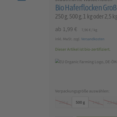
🔍
Bio Haferflocken Groß
250 g, 500 g, 1 kg oder 2,5 k
ab
1,99
€
7,96
€
/
kg
inkl. MwSt.
zzgl.
Versandkosten
Dieser Artikel ist bio-zertifiziert.
Verpackungsgröße auswählen:
250 g
500 g
1 kg
2,5 k