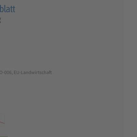
blatt
g
g