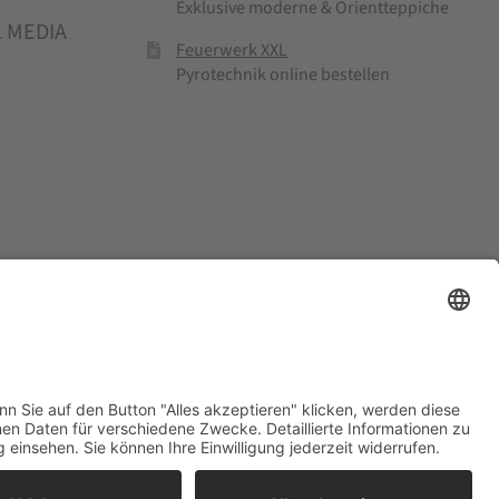
Exklusive moderne & Orientteppiche
L MEDIA
Feuerwerk XXL
Pyrotechnik online bestellen
el und Mühlenprodukte ·
Cookie-Einstellungen