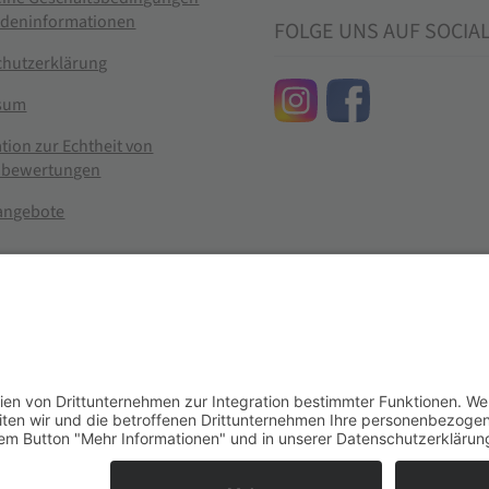
ndeninformationen
FOLGE UNS AUF SOCIA
chutzerklärung
sum
tion zur Echtheit von
bewertungen
nangebote
g widerrufen
er im Landhandel für hochwertige Futtermittel, Saatgut, Zuchtmitt
se entsprechen dem bisherigen Preis in diesem Online-Shop.