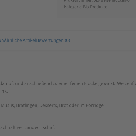
Artikelnummer:
bio-weizenflocken-0
Kategorie:
Bio-Produkte
on
Ähnliche Artikel
Bewertungen (0)
dämpft und anschließend zu einer feinen Flocke gewalzt. Weizenfl
ink.
slis, Bratlingen, Desserts, Brot oder im Porridge.
achhaltiger Landwirtschaft