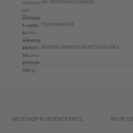
Bio Haferflocken Großblatt
Emmermehl hell
BioVegan Sauerteig Dinkel flüssig 100 g
WEBSHOP-KUNDENSERVICE
MEHR Ü