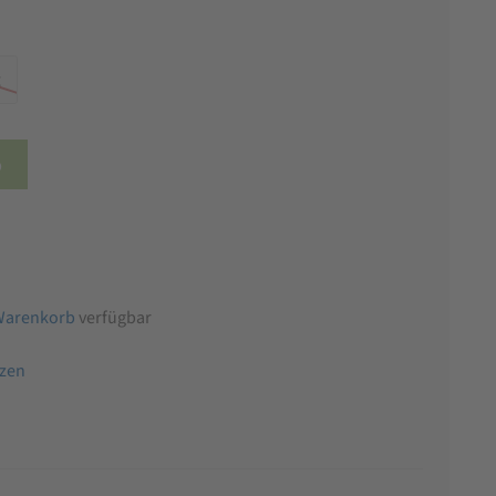
g
b
Warenkorb
verfügbar
tzen