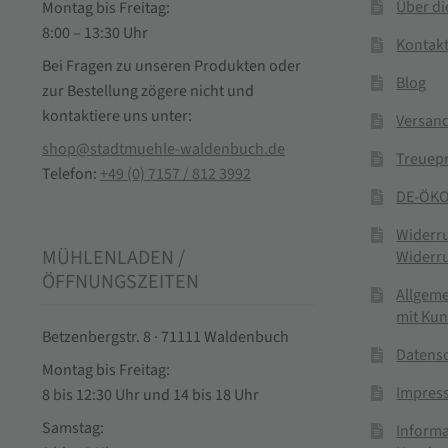
Über d
Montag bis Freitag:
8:00 – 13:30 Uhr
Kontak
Bei Fragen zu unseren Produkten oder
Blog
zur Bestellung zögere nicht und
kontaktiere uns unter:
Versand
shop@stadtmuehle-waldenbuch.de
Treuep
Telefon:
+49 (0) 7157 / 812 3992
DE-ÖKO
Widerr
MÜHLENLADEN /
Widerr
ÖFFNUNGSZEITEN
Allgem
mit Ku
Betzenbergstr. 8 · 71111 Waldenbuch
Datens
Montag bis Freitag:
Impres
8 bis 12:30 Uhr und 14 bis 18 Uhr
Samstag:
Informa