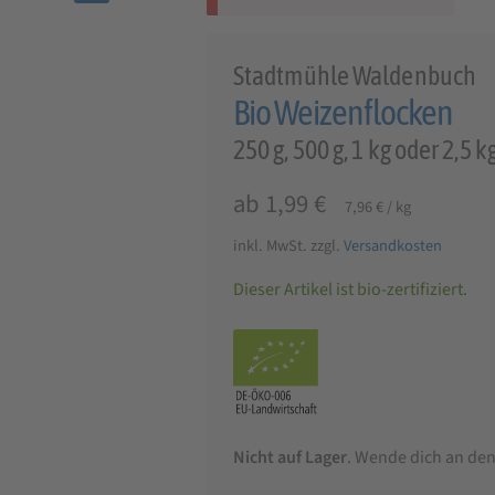
🔍
Stadtmühle Waldenbuch
Bio Weizenflocken
250 g, 500 g, 1 kg oder 2,5 k
ab
1,99
€
7,96
€
/
kg
inkl. MwSt.
zzgl.
Versandkosten
Dieser Artikel ist bio-zertifiziert.
Nicht auf Lager
. Wende dich an de