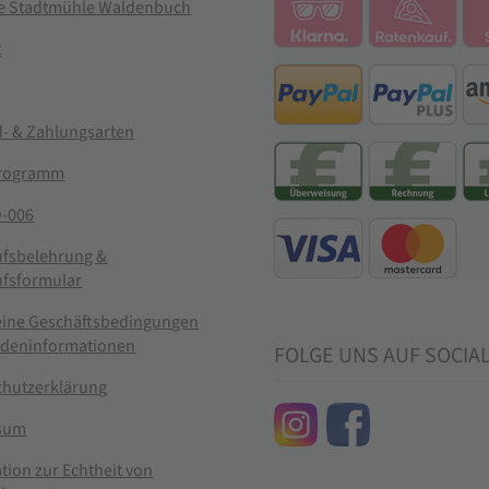
ie Stadtmühle Waldenbuch
t
- & Zahlungsarten
rogramm
-006
ufsbelehrung &
ufsformular
eine Geschäftsbedingungen
ndeninformationen
FOLGE UNS AUF SOCIA
chutzerklärung
sum
tion zur Echtheit von