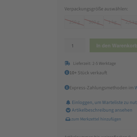
Verpackungsgröße auswählen:
250 g
500 g
1 kg
2,5 k
Bio
In den Warenkor
Weizenflocken
Menge
Lieferzeit: 2-5 Werktage
10+
Stück verkauft
Express-Zahlungsmethoden im
Einloggen, um Warteliste zu nu
Artikelbeschreibung ansehen