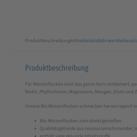
Produktbeschreibung
Artikeldetails
Nährwertdeklarati
Produktbeschreibung
Produktbeschreibung
für
Für Weizenflocken wird das ganze Korn zerkleinert, ge
Bio
Biotin, Phyllochinon, Magnesium, Mangan, Eisen und Z
Weizenflocken
Unsere Bio Weizenflocken schmecken hervorragend in Mü
Bio-Weizenflocken zum direkt genießen
Qualitätsgetreide aus ressourcenschonender, n
enthält viele gesunde Inhaltsstoffe