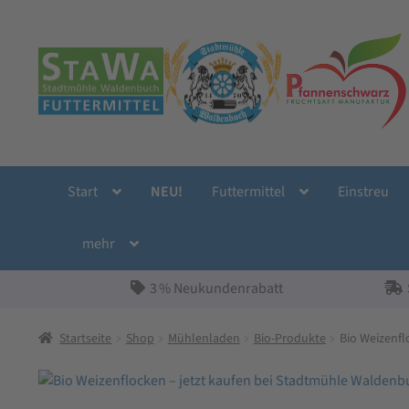
Zur
Zum
Navigation
Inhalt
springen
springen
Start
NEU!
Futtermittel
Einstreu
mehr
3 % Neukundenrabatt
Startseite
Shop
Mühlenladen
Bio-Produkte
Bio Weizenf