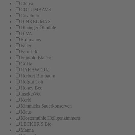
Chipsi
COLUMBAVet
Covatutto
DINKEL MAX
Ditzinger Ölmühle
DIVA
Erdtmanns
Faller
FarmLife
Frantoio Bianco
GöHa
HAKAWERK
Herbert Birnbaum
Hofgut Loh
Honey Bee
insektoVet
Kerbl
Kimmichs Sauerkonserven
Klaus
Klostermühle Heiligenzimmern
LECKER'S Bio
Manna