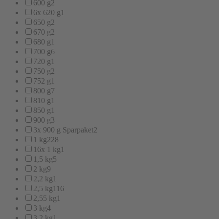
600 g
2
6x 620 g
1
650 g
2
670 g
2
680 g
1
700 g
6
720 g
1
750 g
2
752 g
1
800 g
7
810 g
1
850 g
1
900 g
3
3x 900 g Sparpaket
2
1 kg
228
16x 1 kg
1
1,5 kg
5
2 kg
9
2,2 kg
1
2,5 kg
116
2,55 kg
1
3 kg
4
3,2 kg
1