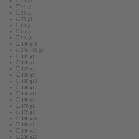
50 g
5
51 g
1
55 g
1
75 g
3
80 g
1
85 g
1
90 g
6
100 g
46
24x 100 g
1
105 g
1
120 g
1
125 g
2
130 g
5
135 g
13
140 g
1
150 g
11
160 g
8
170 g
1
175 g
2
180 g
38
188 g
1
190 g
21
200 g
20