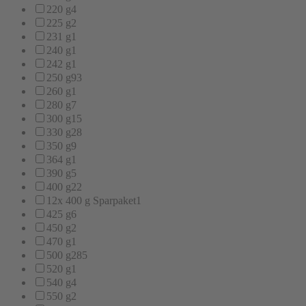
220 g
4
225 g
2
231 g
1
240 g
1
242 g
1
250 g
93
260 g
1
280 g
7
300 g
15
330 g
28
350 g
9
364 g
1
390 g
5
400 g
22
12x 400 g Sparpaket
1
425 g
6
450 g
2
470 g
1
500 g
285
520 g
1
540 g
4
550 g
2