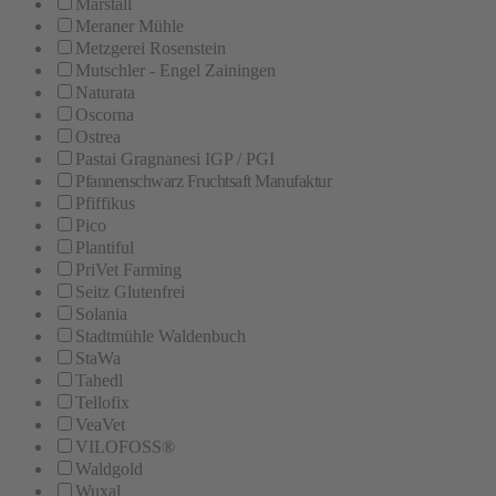
Marstall
Meraner Mühle
Metzgerei Rosenstein
Mutschler - Engel Zainingen
Naturata
Oscorna
Ostrea
Pastai Gragnanesi IGP / PGI
Pfannenschwarz Fruchtsaft Manufaktur
Pfiffikus
Pico
Plantiful
PriVet Farming
Seitz Glutenfrei
Solania
Stadtmühle Waldenbuch
StaWa
Tahedl
Tellofix
VeaVet
VILOFOSS®
Waldgold
Wuxal