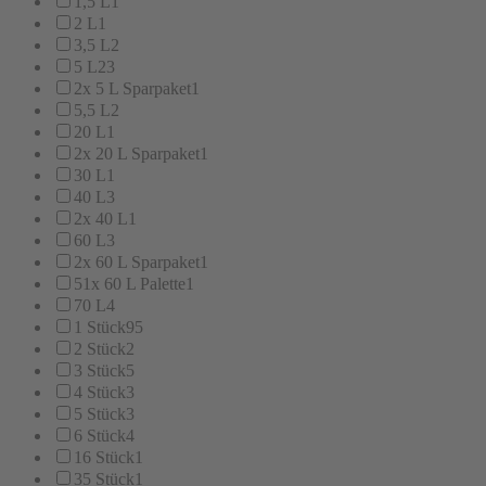
1,5 L
1
2 L
1
3,5 L
2
5 L
23
2x 5 L Sparpaket
1
5,5 L
2
20 L
1
2x 20 L Sparpaket
1
30 L
1
40 L
3
2x 40 L
1
60 L
3
2x 60 L Sparpaket
1
51x 60 L Palette
1
70 L
4
1 Stück
95
2 Stück
2
3 Stück
5
4 Stück
3
5 Stück
3
6 Stück
4
16 Stück
1
35 Stück
1