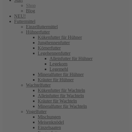
Start
Shop
Blog
NEU!
Futtermittel
Einzelfuttermittel
Hühnerfutter
Kükenfutter für Hühner
Junghennenfutter
Körnerfutter
Legehennenfutter
Alleinfutter für Hühner
Legekorn
Legemehl
Mineralfutter für Hühner
Kräuter für Hühner
Wachtelfutter
Kükenfutter für Wachteln
Alleinfutter für Wachteln
Kräuter für Wachteln
Mineralfutter für Wachteln
Vogelfutter
Mischungen
Meisenknödel
Einzelsaaten