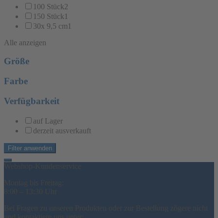
100 Stück
2
150 Stück
1
30x 9,5 cm
1
Alle anzeigen
Größe
Farbe
Verfügbarkeit
auf Lager
derzeit ausverkauft
Filter anwenden
Webshop-Kundenservice
Montag bis Freitag:
8:00 – 13:30 Uhr
Bei Fragen zu unseren Produkten oder zur Bestellung zögere nicht
und kontaktiere uns unter: