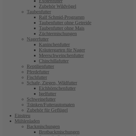
Exotenfutter
Zubehör Wildvögel
Taubenfutter
Ralf Schmid-Programm
Taubenfutter ohne Getreide
Taubenfutter ohne Mais
Züchtermischungen
Nagerfutter
Kaninchenfutter
Kräutergarten für Nager
Meerschweinchenfutter
Chinchillafutter
Reptilienfutter
Pferdefutter
Fischfutter
Schafe, Ziegen, Wildfutter
Eichhörnchenfutter
Igelfutter
Schweinefutter
Tränken/Futterautomaten
Zubehör für Geflügel
Einstreu
Mühlenladen
Backmischungen
Brotbackmischungen