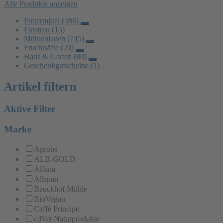
Alle Produkte anzeigen
Futtermittel
(386)
Einstreu
(15)
Mühlenladen
(745)
Fruchtsäfte
(20)
Haus & Garten
(80)
Geschenkgutscheine
(1)
Artikel filtern
Aktive Filter
Marke
Agrobs
ALB-GOLD
Alfana
Allspan
Bauckhof Mühle
BioVegan
Caffè Principe
cdVet Naturprodukte