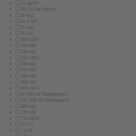
25 kg
181
30x 25 kg Palette
3
26 kg
1
4x 2 ml
3
20 ml
4
50 ml
2
100 ml
10
160 ml
6
180 ml
1
250 ml
24
340 ml
1
370 ml
5
380 ml
1
400 ml
1
500 ml
21
6x 500 ml Vorteilspack
1
12x 500 ml Vorteilspack
1
580 ml
1
720 ml
2
750 ml
18
0,5 L
1
1 L
19