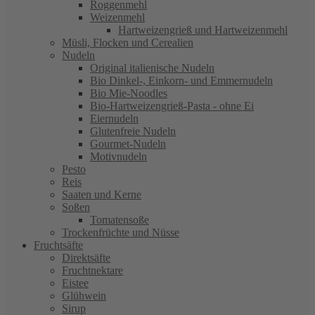
Roggenmehl
Weizenmehl
Hartweizengrieß und Hartweizenmehl
Müsli, Flocken und Cerealien
Nudeln
Original italienische Nudeln
Bio Dinkel-, Einkorn- und Emmernudeln
Bio Mie-Noodles
Bio-Hartweizengrieß-Pasta - ohne Ei
Eiernudeln
Glutenfreie Nudeln
Gourmet-Nudeln
Motivnudeln
Pesto
Reis
Saaten und Kerne
Soßen
Tomatensoße
Trockenfrüchte und Nüsse
Fruchtsäfte
Direktsäfte
Fruchtnektare
Eistee
Glühwein
Sirup