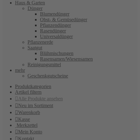
Haus & Garten
Dünger
Blumendünger
Obst- & Gemüsedünger
Pflanzendünger
Rasendünger
Universaldünger
Pflanzenerde
Saatgut
Blühmischungen
Rasensamen/Wiesensamen
Reinigungsmittel
mehr
Geschenkgutscheine
Produktkategorien
Artikel filtern
Alle Produkte ansehen
Neu im Sortiment
Warenkorb
Kasse
Merkzettel
Mein Konto
Kontakt