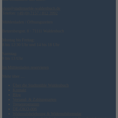
shop@stadtmuehle-waldenbuch.de
Telefon:
+49 (0) 7157 / 812 3992
Mühlenladen / Öffnungszeiten
Betzenbergstr. 8 · 71111 Waldenbuch
Montag bis Freitag:
8 bis 12:30 Uhr und 14 bis 18 Uhr
Samstag:
8 bis 13 Uhr
Im Mühlenladen reservieren
Mehr über …
Über die Stadtmühle Waldenbuch
Kontakt
Blog
Versand- & Zahlungsarten
Treueprogramm
DE-ÖKO-006
Widerrufsbelehrung & Widerrufsformular