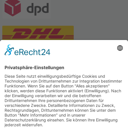
PARTNERSHOPS
Tekal – Textile Lebensqualität
Exklusive moderne & Orientteppiche
Feuerwerk XXL
Pyrotechnik online bestellen