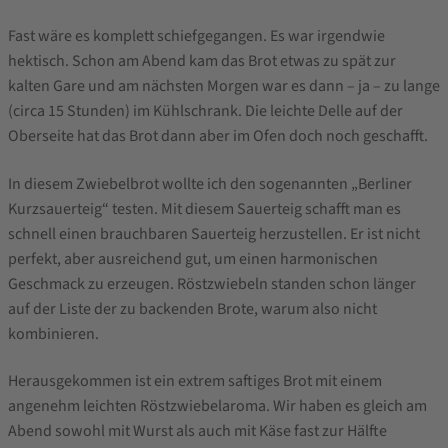
Fast wäre es komplett schiefgegangen. Es war irgendwie
hektisch. Schon am Abend kam das Brot etwas zu spät zur
kalten Gare und am nächsten Morgen war es dann – ja – zu lange
(circa 15 Stunden) im Kühlschrank. Die leichte Delle auf der
Oberseite hat das Brot dann aber im Ofen doch noch geschafft.
In diesem Zwiebelbrot wollte ich den sogenannten „Berliner
Kurzsauerteig“ testen. Mit diesem Sauerteig schafft man es
schnell einen brauchbaren Sauerteig herzustellen. Er ist nicht
perfekt, aber ausreichend gut, um einen harmonischen
Geschmack zu erzeugen. Röstzwiebeln standen schon länger
auf der Liste der zu backenden Brote, warum also nicht
kombinieren.
Herausgekommen ist ein extrem saftiges Brot mit einem
angenehm leichten Röstzwiebelaroma. Wir haben es gleich am
Abend sowohl mit Wurst als auch mit Käse fast zur Hälfte