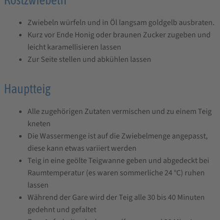
a
m
s
n
e
Zwiebeln würfeln und in Öl langsam goldgelb ausbraten.
g
Kurz vor Ende Honig oder braunen Zucker zugeben und
e
leicht karamellisieren lassen
n
Zur Seite stellen und abkühlen lassen
Hauptteig
Alle zugehörigen Zutaten vermischen und zu einem Teig
kneten
Die Wassermenge ist auf die Zwiebelmenge angepasst,
diese kann etwas variiert werden
Teig in eine geölte Teigwanne geben und abgedeckt bei
Raumtemperatur (es waren sommerliche 24 °C) ruhen
lassen
Während der Gare wird der Teig alle 30 bis 40 Minuten
gedehnt und gefaltet