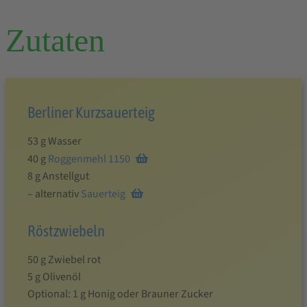
Zutaten
Berliner Kurzsauerteig
53 g Wasser
40 g
Roggenmehl 1150
8 g Anstellgut
– alternativ
Sauerteig
Röstzwiebeln
50 g Zwiebel rot
5 g Olivenöl
Optional: 1 g Honig oder Brauner Zucker