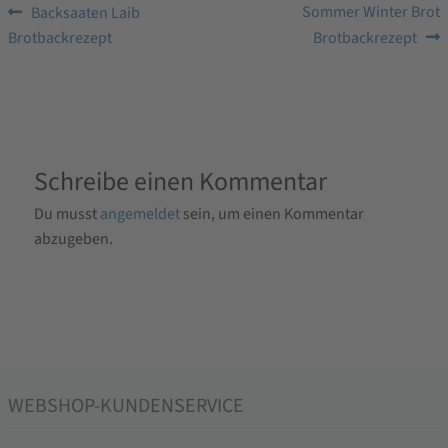
Beitragsnavigation
Vorheriger
Nächster
Sommer Winter Brot
Backsaaten Laib
Beitrag:
Beitrag:
Brotbackrezept
Brotbackrezept
Schreibe einen Kommentar
Du musst
angemeldet
sein, um einen Kommentar
abzugeben.
WEBSHOP-KUNDENSERVICE