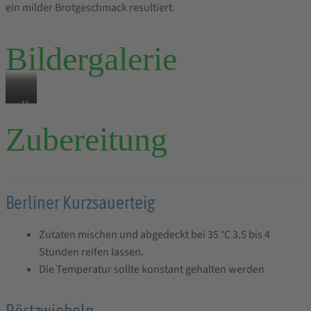
ein milder Brotgeschmack resultiert.
Bildergalerie
L
D
U
o
e
n
Zubereitung
c
t
s
k
a
e
e
i
r
r
l
E
Berliner Kurzsauerteig
a
d
r
u
e
g
Zutaten mischen und abgedeckt bei 35 °C 3.5 bis 4
f
r
e
Stunden reifen lassen.
g
K
b
Die Temperatur sollte konstant gehalten werden
e
r
n
g
u
i
Röstzwiebeln