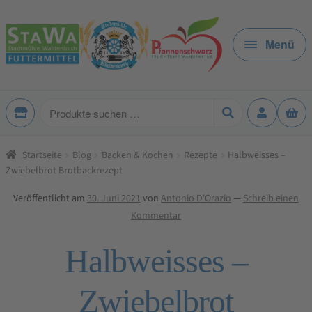
Zur
Zum
Navigation
Inhalt
Menü
springen
springen
Produkte
suchen
Startseite
Blog
Backen & Kochen
Rezepte
Halbweisses –
Zwiebelbrot Brotbackrezept
Veröffentlicht am
30. Juni 2021
von
Antonio D'Orazio
—
Schreib einen
Kommentar
Halbweisses –
Zwiebelbrot