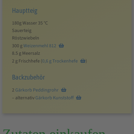
Hauptteig
180g Wasser 35 °C
Sauerteig
Röstzwiebeln
300 g
Weizenmehl 812
8.5 g Meersalz
2 g Frischhefe (
0,6 g Trockenhefe
)
Backzubehör
2
Gärkorb Peddingrohr
– alternativ
Gärkorb Kunststoff
Zutaten einkaufen