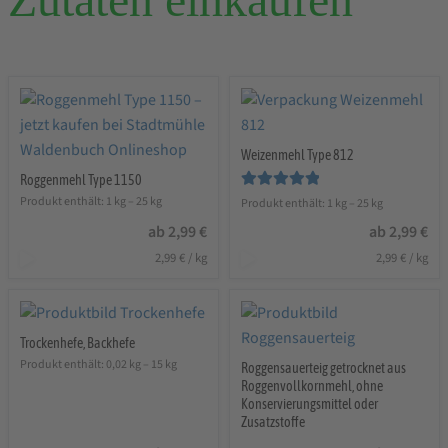
Weizenmehl Type 812
Roggenmehl Type 1150
Bewertet mit
Produkt enthält: 1
kg
– 25
kg
Produkt enthält: 1
kg
– 25
kg
5.00
von 5
ab
2,99
€
ab
2,99
€
2,99
€
/
kg
2,99
€
/
kg
Trockenhefe, Backhefe
Produkt enthält: 0,02
kg
– 15
kg
Roggensauerteig getrocknet aus
Roggenvollkornmehl, ohne
Konservierungsmittel oder
Zusatzstoffe