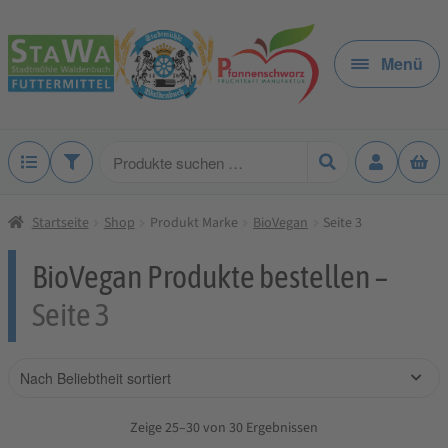
Zur
Zum
Navigation
Inhalt
Menü
springen
springen
Produkte
suchen
Startseite
Shop
Produkt Marke
BioVegan
Seite 3
BioVegan Produkte bestellen –
Seite 3
Zeige 25–30 von 30 Ergebnissen