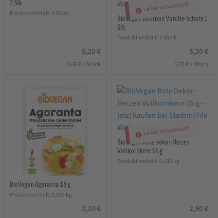
2 Stk
Leider ausverkauft
Produkt enthält: 2
Stück
BioVegan Bourbon Vanille-Schote 1
Stk.
Produkt enthält: 1
Stück
5,20
€
5,20
€
2,60
€
/
Stück
5,20
€
/
Stück
Leider ausverkauft
BioVegan Rote Dekor-Herzen
Vollkornkern 35 g
Produkt enthält: 0,035
kg
BioVegan Agaranta 18 g
Produkt enthält: 0,018
kg
2,20
€
2,50
€