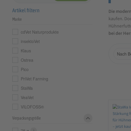
Artikel filtern
Kurzb
Die modern
kaufen. Do
Marke
zur
Hühnerfutte
cdVet Naturprodukte
Katego
bei der Her
insektoVet
Hühner
Klaus
Ostrea
Pico
PriVet Farming
StaWa
VeaVet
VILOFOSS®
Verpackungsgröße
75 g
1