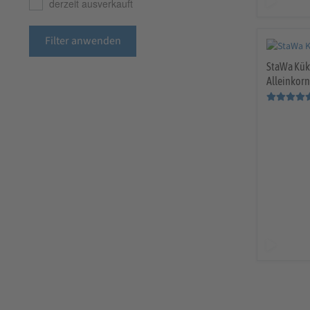
derzeit ausverkauft
Filter anwenden
StaWa Kük
Alleinkor
Bewertet mit
5.00
von 5