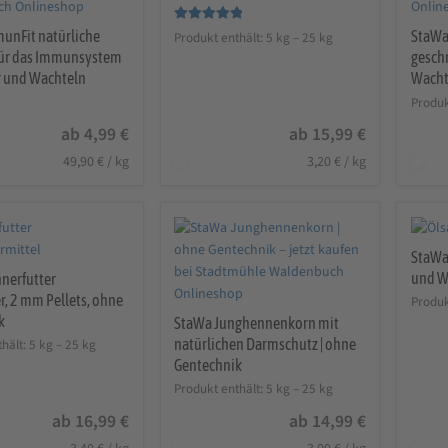
Bewertet mit
unFit natürliche
StaWa
Produkt enthält: 5
kg
– 25
kg
5.00
von 5
für das Immunsystem
gesch
r und Wachteln
Wacht
Produk
ab
4,99
€
ab
15,99
€
49,90
€
/
kg
3,20
€
/
kg
StaWa
und W
nerfutter
er, 2 mm Pellets, ohne
Produk
k
StaWa Junghennenkorn mit
natürlichen Darmschutz | ohne
hält: 5
kg
– 25
kg
Gentechnik
Produkt enthält: 5
kg
– 25
kg
ab
16,99
€
ab
14,99
€