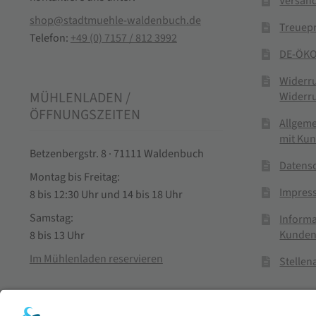
Versand
shop@stadtmuehle-waldenbuch.de
Treuep
Telefon:
+49 (0) 7157 / 812 3992
DE-ÖKO
Widerr
MÜHLENLADEN /
Widerr
ÖFFNUNGSZEITEN
Allgem
mit Ku
Betzenbergstr. 8 · 71111 Waldenbuch
Datens
Montag bis Freitag:
Impres
8 bis 12:30 Uhr und 14 bis 18 Uhr
Samstag:
Informa
Kunden
8 bis 13 Uhr
Im Mühlenladen reservieren
Stelle