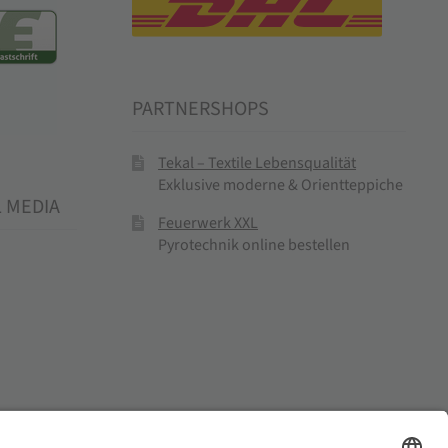
PARTNERSHOPS
Tekal – Textile Lebensqualität
Exklusive moderne & Orientteppiche
L MEDIA
Feuerwerk XXL
Pyrotechnik online bestellen