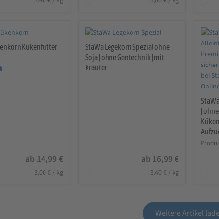
3,40
€
/
kg
3,00
€
/
kg
enkorn Kükenfutter
StaWa Legekorn Spezial ohne
n
Soja | ohne Gentechnik | mit
Kräuter
StaWa 
| ohn
Kükens
Aufzu
Produk
ab
14,99
€
ab
16,99
€
3,00
€
/
kg
3,40
€
/
kg
Weitere Artikel lad