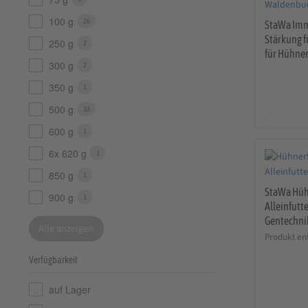
100 g
26
StaWa Imm
Stärkung 
250 g
2
für Hühne
300 g
2
350 g
1
500 g
33
600 g
1
6x 620 g
1
850 g
1
StaWa Hüh
900 g
1
Alleinfutt
Gentechni
Alle anzeigen
Produkt ent
Verfügbarkeit
auf Lager