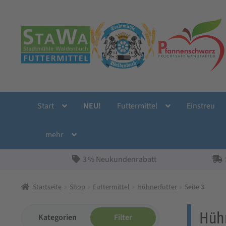
Zur
Zum
Navigation
Inhalt
springen
springen
Start
NEU!
Futtermittel
Einstreu
mehr
3 % Neukundenrabatt
Startseite
Shop
Futtermittel
Hühnerfutter
Seite 3
Hühn
Kategorien
Filter