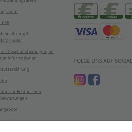
- & Zahlungsarten
rogramm
-006
ufsbelehrung &
ufsformular
eine Geschäftsbedingungen
ndeninformationen
FOLGE UNS AUF SOCIA
chutzerklärung
sum
tion zur Echtheit von
bewertungen
nangebote