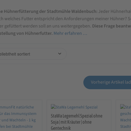
eschreibung
e Hühnerfütterung der Stadtmühle Waldenbuch:
Jeder Hühnerhalt
ch welches Futter entspricht den Anforderungen meiner Hühner? So
r gefüttert werden soll an uns weitergegeben.
Diese Frage beantw
rie
stellung von Hühnerfutter.
Mehr erfahren …
futter
Vorherige Artikel la
StaWa Legemehl Spezial ohne
Soja | mit Kräuter | ohne
Gentechnik