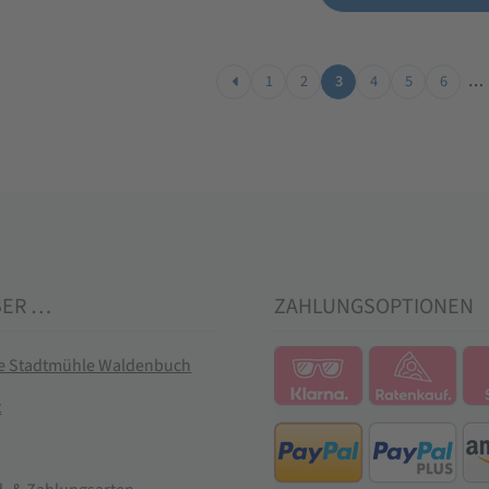
1
2
3
4
5
6
…
BER …
ZAHLUNGSOPTIONEN
ie Stadtmühle Waldenbuch
t