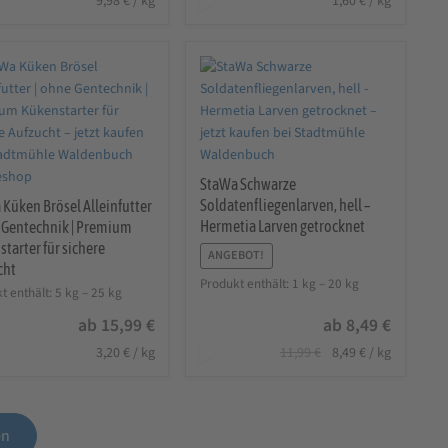
9,98
€
/
kg
1,60
€
/
kg
StaWa Schwarze
Soldatenfliegenlarven, hell –
Küken Brösel Alleinfutter
Hermetia Larven getrocknet
e Gentechnik | Premium
tarter für sichere
ANGEBOT!
cht
Produkt enthält: 1
kg
– 20
kg
t enthält: 5
kg
– 25
kg
ab
15,99
€
ab
8,49
€
Ursprünglicher
Aktueller
3,20
€
/
kg
11,99
€
8,49
€
/
kg
Preis
Preis
war:
ist:
11,99 €
8,49 €.
en