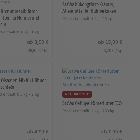
StaWa Kükengrütze Kräuter,
Alleinfutter für Hühnerküken
 Brennnesselblätter
nitten für Hühner und
Produkt enthält: 5
kg
– 25
kg
eln
t enthält: 0,1
kg
– 1
kg
ab
3,99
€
ab
15,99
€
39,90
€
/
kg
3,20
€
/
kg
 Ölsaaten-Mix für Hühner
achteln
NEU IM SHOP
t enthält: 0,5
kg
– 2
kg
StaWa Geflügelkörnerfutter ECO
Produkt enthält: 5
kg
– 750
kg
ab
4,99
€
ab
7,99
€