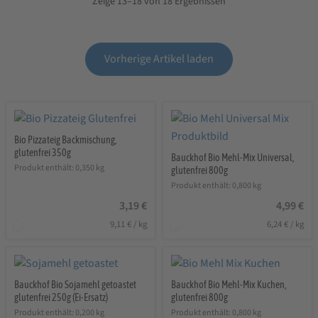
Zeige 13–18 von 18 Ergebnissen
Vorherige Artikel laden
Bio Pizzateig Backmischung,
glutenfrei 350g
Bauckhof Bio Mehl-Mix Universal,
Produkt enthält: 0,350
kg
glutenfrei 800g
Produkt enthält: 0,800
kg
3,19
€
4,99
€
9,11
€
/
kg
6,24
€
/
kg
Bauckhof Bio Sojamehl getoastet
Bauckhof Bio Mehl-Mix Kuchen,
glutenfrei 250g (Ei-Ersatz)
glutenfrei 800g
Produkt enthält: 0,200
kg
Produkt enthält: 0,800
kg