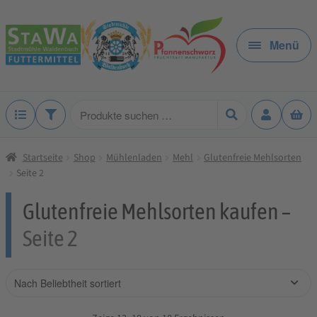
Zur
Zum
Navigation
Inhalt
Menü
springen
springen
Produkte
suchen
Startseite
Shop
Mühlenladen
Mehl
Glutenfreie Mehlsorten
Seite 2
Glutenfreie Mehlsorten kaufen –
Seite 2