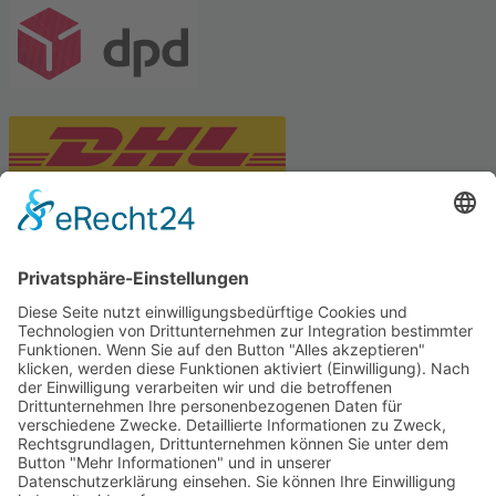
PARTNERSHOPS
Tekal – Textile Lebensqualität
Exklusive moderne & Orientteppiche
Feuerwerk XXL
Pyrotechnik online bestellen