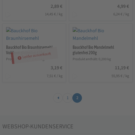
2,89
€
4,99
€
14,45
€
/
kg
6,24
€
/
kg
Bauckhof Bio Braunhirsemehl
Bauckhof Bio Mandelmehl
Vollkorn glutenfrei 425g
glutenfrei 200g
Leider ausverkauft
Produkt enthält: 0,425
kg
Produkt enthält: 0,200
kg
3,19
€
11,19
€
7,51
€
/
kg
55,95
€
/
kg
1
2
WEBSHOP-KUNDENSERVICE