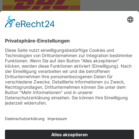
PARTNERSHOPS
Tekal – Textile Lebensqualität
Exklusive moderne & Orientteppiche
Feuerwerk XXL
Pyrotechnik online bestellen
© Stadtmühle Waldenbuch 2026
– Dein zuverlässiger Partner im
Landhandel für hochwertige Futtermittel, Saatgut, Zuchtmittel
und Mühlenprodukte ·
Cookie-Einstellungen
Alle Preise inkl. der gesetzlichen MwSt.