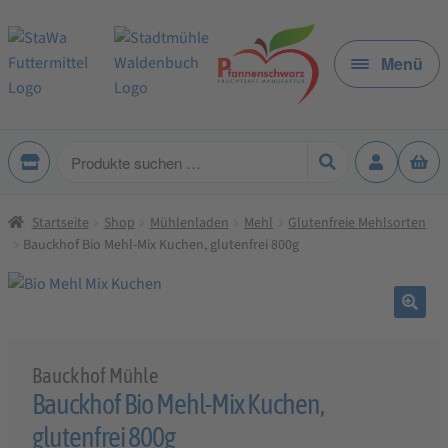
Zur
Zum
Navigation
Inhalt
Menü
springen
springen
Produkte
suchen
Startseite
Shop
Mühlenladen
Mehl
Glutenfreie Mehlsorten
Bauckhof Bio Mehl-Mix Kuchen, glutenfrei 800g
🔍
Bauckhof Mühle
Bauckhof Bio Mehl-Mix Kuchen,
glutenfrei 800g