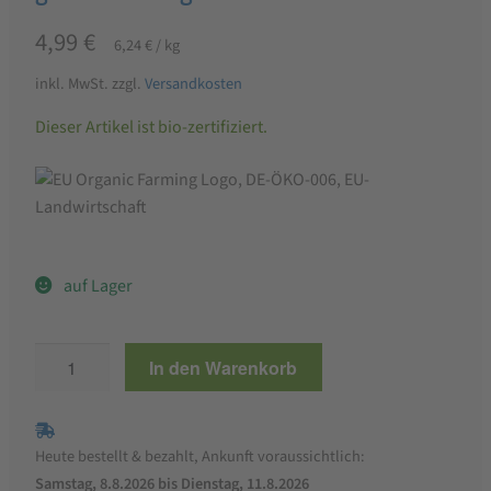
4,99
€
6,24
€
/
kg
inkl. MwSt.
zzgl.
Versandkosten
Dieser Artikel ist bio-zertifiziert.
auf Lager
Bauckhof
In den Warenkorb
Bio
Mehl-
Mix
Heute bestellt & bezahlt, Ankunft voraussichtlich:
Kuchen,
Samstag, 8.8.2026 bis Dienstag, 11.8.2026