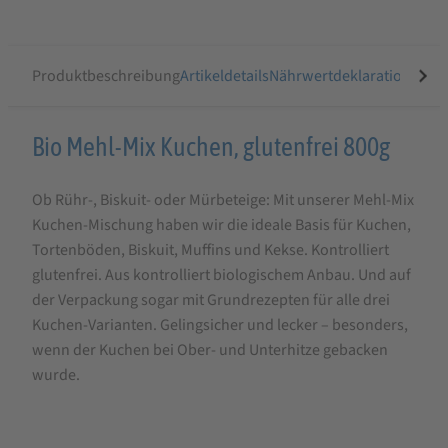
Produktbeschreibung
Artikeldetails
Nährwertdeklaration
Ähnli
Produktbeschreibung
Bio Mehl-Mix Kuchen, glutenfrei 800g
für
Ob Rühr-, Biskuit- oder Mürbeteige: Mit unserer Mehl-Mix
Bauckhof
Kuchen-Mischung haben wir die ideale Basis für Kuchen,
Bio
Tortenböden, Biskuit, Muffins und Kekse. Kontrolliert
Mehl-
glutenfrei. Aus kontrolliert biologischem Anbau. Und auf
Mix
der Verpackung sogar mit Grundrezepten für alle drei
Kuchen-Varianten. Gelingsicher und lecker – besonders,
Kuchen,
wenn der Kuchen bei Ober- und Unterhitze gebacken
glutenfrei
wurde.
800g