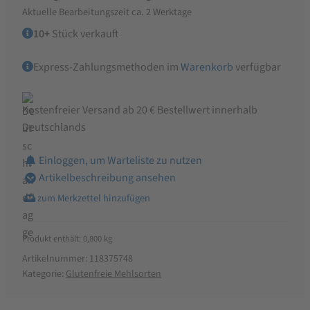
glutenfrei
Aktuelle Bearbeitungszeit ca. 2 Werktage
800g
10+
Stück verkauft
Menge
Express-Zahlungsmethoden im
Warenkorb
verfügbar
Kostenfreier Versand ab 20 € Bestellwert innerhalb
Deutschlands
Einloggen, um Warteliste zu nutzen
Artikelbeschreibung ansehen
Produkt enthält: 0,800
kg
Artikelnummer:
118375748
Kategorie:
Glutenfreie Mehlsorten