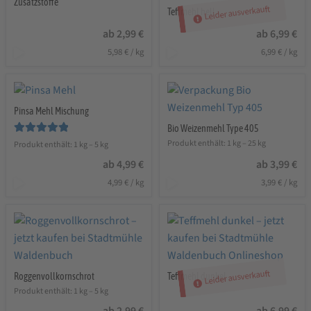
Zusatzstoffe
Leider ausverkauft
Teffmehl hell
ab
2,99
€
ab
6,99
€
5,98
€
/
kg
6,99
€
/
kg
Pinsa Mehl Mischung
Bio Weizenmehl Type 405
Bewertet mit
Produkt enthält: 1
kg
– 25
kg
Produkt enthält: 1
kg
– 5
kg
5.00
von 5
ab
4,99
€
ab
3,99
€
4,99
€
/
kg
3,99
€
/
kg
Leider ausverkauft
Roggenvollkornschrot
Teffmehl dunkel
Produkt enthält: 1
kg
– 5
kg