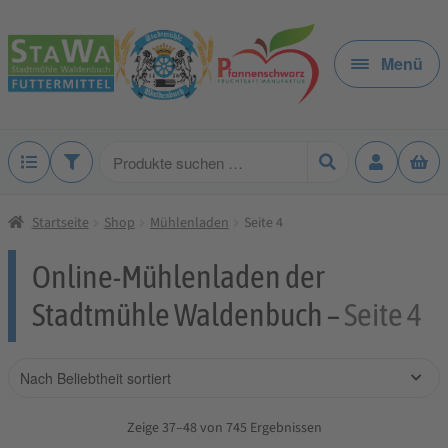
Zur
Zum
Navigation
Inhalt
Menü
springen
springen
Produkte
suchen
Startseite
Shop
Mühlenladen
Seite 4
Online-Mühlenladen der
Stadtmühle Waldenbuch –
Seite 4
Zeige 37–48 von 745 Ergebnissen