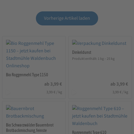
Vorherige Artikel laden
Dinkeldunst
Produkt enthält: 1
kg
– 25
kg
Bio Roggenmehl Type 1150
ab
3,99
€
ab
3,99
€
3,99
€
/
kg
3,99
€
/
kg
Bio Schwarzwälder Bauernbrot
Brotbackmischung, feinste
Roggenmehl Type 610