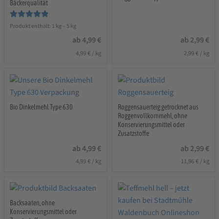
Bäckerqualität
Bewertet mit
Produkt enthält: 1
kg
– 5
kg
5.00
von 5
ab
4,99
€
ab
2,99
€
4,99
€
/
kg
2,99
€
/
kg
Bio Dinkelmehl Type 630
Roggensauerteig getrocknet aus
Roggenvollkornmehl, ohne
Konservierungsmittel oder
Zusatzstoffe
ab
4,99
€
ab
2,99
€
4,99
€
/
kg
11,96
€
/
kg
Backsaaten, ohne
Konservierungsmittel oder