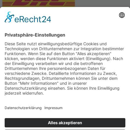
PARTNERSHOPS
Tekal – Textile Lebensqualität
Exklusive moderne & Orientteppiche
Feuerwerk XXL
Pyrotechnik online bestellen
© Stadtmühle Waldenbuch 2026
– Dein zuverlässiger Partner im
Landhandel für hochwertige Futtermittel, Saatgut, Zuchtmittel
und Mühlenprodukte ·
Cookie-Einstellungen
Alle Preise inkl. der gesetzlichen MwSt.
Die durchgestrichenen Preise entsprechen dem bisherigen Preis in