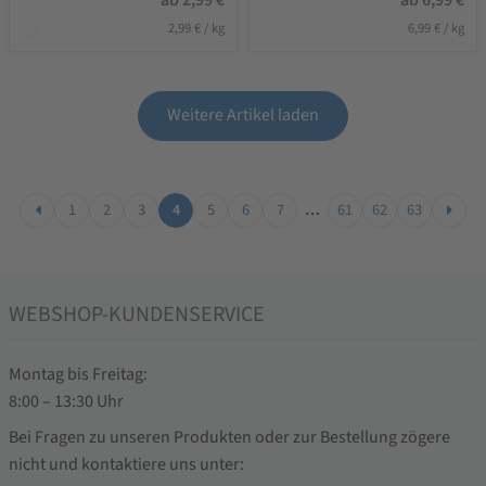
ab
2,99
€
ab
6,99
€
2,99
€
/
kg
6,99
€
/
kg
Weitere Artikel laden
1
2
3
4
5
6
7
…
61
62
63
WEBSHOP-KUNDENSERVICE
Montag bis Freitag:
8:00 – 13:30 Uhr
Bei Fragen zu unseren Produkten oder zur Bestellung zögere
nicht und kontaktiere uns unter: