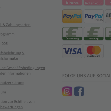
t
- & Zahlungsarten
rogramm
-006
ufsbelehrung &
ufsformular
eine Geschäftsbedingungen
ndeninformationen
FOLGE UNS AUF SOCIA
chutzerklärung
sum
tion zur Echtheit von
bewertungen