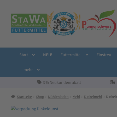
Zur
Zum
Navigation
Inhalt
springen
springen
Start
NEU!
Futtermittel
Einstreu
mehr
3 % Neukundenrabatt
Startseite
Shop
Mühlenladen
Mehl
Dinkelmehl
Dinkel