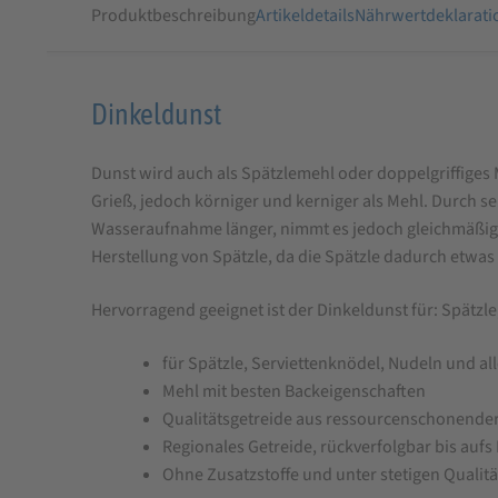
Produktbeschreibung
Artikeldetails
Nährwertdeklarati
Produktbeschreibung
Dinkeldunst
für
Dunst wird auch als Spätzlemehl oder doppelgriffiges 
Dinkeldunst
Grieß, jedoch körniger und kerniger als Mehl. Durch s
Wasseraufnahme länger, nimmt es jedoch gleichmäßiger 
Herstellung von Spätzle, da die Spätzle dadurch etwas
Hervorragend geeignet ist der Dinkeldunst für: Spätzle
für Spätzle, Serviettenknödel, Nudeln und al
Mehl mit besten Backeigenschaften
Qualitätsgetreide aus ressourcenschonender
Regionales Getreide, rückverfolgbar bis auf
Ohne Zusatzstoffe und unter stetigen Qualit