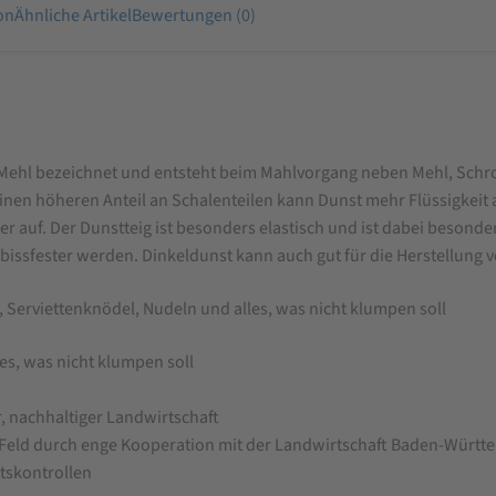
on
Ähnliche Artikel
Bewertungen (0)
Mehl bezeichnet und entsteht beim Mahlvorgang neben Mehl, Schrot u
einen höheren Anteil an Schalenteilen kann Dunst mehr Flüssigkeit
auf. Der Dunstteig ist besonders elastisch und ist dabei besonders
 bissfester werden. Dinkeldunst kann auch gut für die Herstellung
, Serviettenknödel, Nudeln und alles, was nicht klumpen soll
les, was nicht klumpen soll
, nachhaltiger Landwirtschaft
s Feld durch enge Kooperation mit der Landwirtschaft Baden-Würt
ätskontrollen