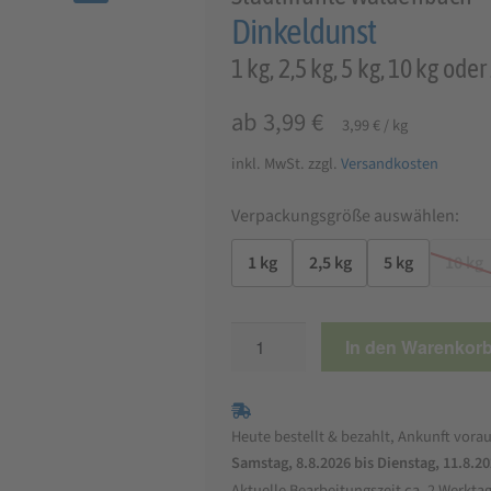
🔍
Dinkeldunst
1 kg, 2,5 kg, 5 kg, 10 kg oder
ab
3,99
€
3,99
€
/
kg
inkl. MwSt.
zzgl.
Versandkosten
Verpackungsgröße auswählen:
1 kg
2,5 kg
5 kg
10 kg
Dinkeldunst
In den Warenkor
Menge
Heute bestellt & bezahlt, Ankunft vorau
Samstag, 8.8.2026 bis Dienstag, 11.8.2
Aktuelle Bearbeitungszeit ca. 2 Werkta