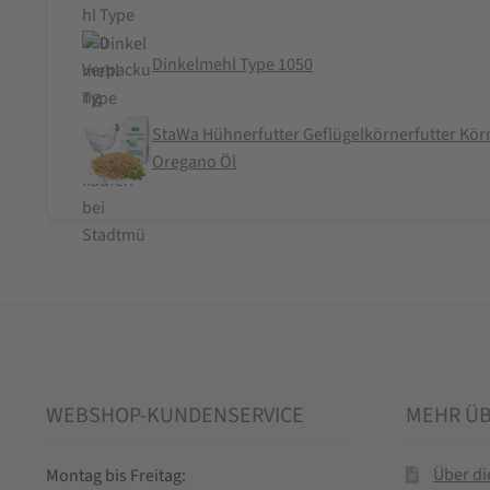
Dinkelmehl Type 1050
StaWa Hühnerfutter Geflügelkörnerfutter Körn
Oregano Öl
WEBSHOP-KUNDENSERVICE
MEHR Ü
Über d
Montag bis Freitag: