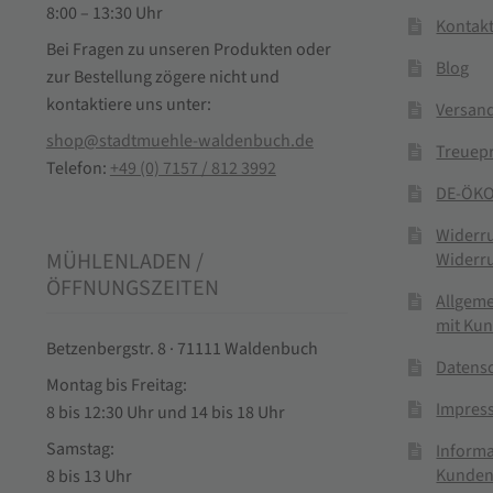
8:00 – 13:30 Uhr
Kontak
Bei Fragen zu unseren Produkten oder
Blog
zur Bestellung zögere nicht und
kontaktiere uns unter:
Versand
shop@stadtmuehle-waldenbuch.de
Treuep
Telefon:
+49 (0) 7157 / 812 3992
DE-ÖKO
Widerr
MÜHLENLADEN /
Widerr
ÖFFNUNGSZEITEN
Allgem
mit Ku
Betzenbergstr. 8 · 71111 Waldenbuch
Datens
Montag bis Freitag:
Impres
8 bis 12:30 Uhr und 14 bis 18 Uhr
Samstag:
Informa
Kunden
8 bis 13 Uhr