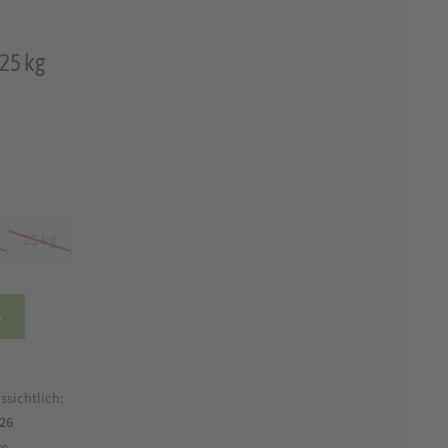
 25 kg
25 kg
b
ssichtlich:
026
ge