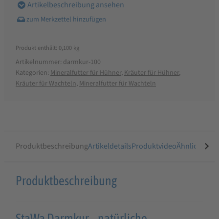
Artikelbeschreibung ansehen
Produkt enthält: 0,100
kg
Artikelnummer:
darmkur-100
Kategorien:
Mineralfutter für Hühner
,
Kräuter für Hühner
,
Kräuter für Wachteln
,
Mineralfutter für Wachteln
Produktbeschreibung
Artikeldetails
Produktvideo
Ähnliche Arti
Produktbeschreibung
Produktbeschreibung
für
StaWa
StaWa Darmkur – natürliche