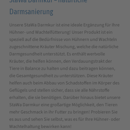
Darmkur
Darmsanierung
-
natürliche
Unsere StaWa Darmkur ist eine ideale Ergänzung für Ihre
Darmsanierung
Hühner- und Wachtelfütterung! Unser Produkt ist ein
für
speziell auf die Bedürfnisse von Hühnern und Wachteln
zugeschnittene Kräuter Mischung, welche die natürliche
Hühner
Darmgesundheit unterstützt. Es enthält wertvolle
und
Kräuter, die helfen können, den Verdauungstrakt der
Wachteln
Tiere in Balance zu halten und dazu beitragen können,
die Gesamtgesundheit zu unterstützen. Diese Kräuter
helfen auch beim Abbau von Schadstoffen im Körper des
Geflügels und stellen sicher, dass sie alle Nährstoffe
erhalten, die sie benötigen. Darüber hinaus bietet unsere
StaWa Darmkur eine großartige Möglichkeit, den Tieren
mehr Geschmack in ihr Futter zu bringen! Probieren Sie
es aus und sehen Sie selbst, was es für Ihre Hühner- oder
Wachtelhaltung bewirken kann!