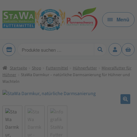
Zur
Zum
Navigation
Inhalt
Menü
springen
springen
Produkte
suchen
Startseite
Shop
Futtermittel
Hühnerfutter
Mineralfutter für
Hühner
StaWa Darmkur – natürliche Darmsanierung für Hühner und
Wachteln
🔍