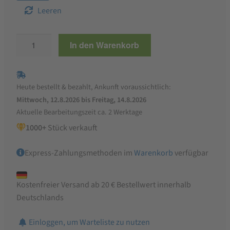
Leeren
StaWa
In den Warenkorb
Darmkur
-
natürliche
Heute bestellt & bezahlt, Ankunft voraussichtlich:
Darmsanierung
Mittwoch, 12.8.2026 bis Freitag, 14.8.2026
für
Aktuelle Bearbeitungszeit ca. 2 Werktage
Hühner
1000+
Stück verkauft
und
Wachteln
Express-Zahlungsmethoden im
Warenkorb
verfügbar
Menge
Kostenfreier Versand ab 20 € Bestellwert innerhalb
Deutschlands
Einloggen, um Warteliste zu nutzen