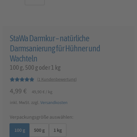
StaWa Darmkur – natürliche
Darmsanierung für Hühner und
Wachteln
100 g, 500 g oder 1 kg
(
1
Kundenbewertung)
Bewertet mit
1
4,99
€
49,90
€
/
kg
5.00
von 5,
basierend auf
inkl. MwSt.
zzgl.
Versandkosten
Kundenbewer
tung
Verpackungsgröße auswählen:
100 g
500 g
1 kg