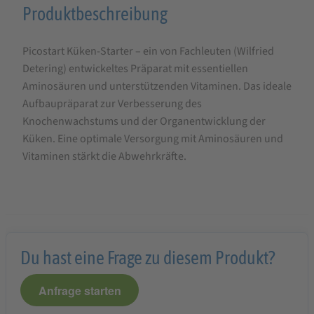
Produktbeschreibung
Produktbeschreibung
für
Picostart Küken-Starter – ein von Fachleuten (Wilfried
Klaus
Detering) entwickeltes Präparat mit essentiellen
Pico
Aminosäuren und unterstützenden Vitaminen. Das ideale
Start
Aufbaupräparat zur Verbesserung des
Kükenstarter
Knochenwachstums und der Organentwicklung der
Küken. Eine optimale Versorgung mit Aminosäuren und
Vitaminen stärkt die Abwehrkräfte.
Du hast eine Frage zu diesem Produkt?
Anfrage starten