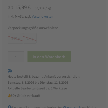
ab
15,99
€
53,30
€
/
kg
inkl. MwSt.
zzgl.
Versandkosten
Verpackungsgröße auswählen:
300 g
2 kg
Klaus
In den Warenkorb
Pico
Start
Kükenstarter
Heute bestellt & bezahlt, Ankunft voraussichtlich:
Menge
Samstag, 8.8.2026 bis Dienstag, 11.8.2026
Aktuelle Bearbeitungszeit ca. 2 Werktage
50+
Stück verkauft
Express-Zahlungsmethoden im
Warenkorb
verfügbar