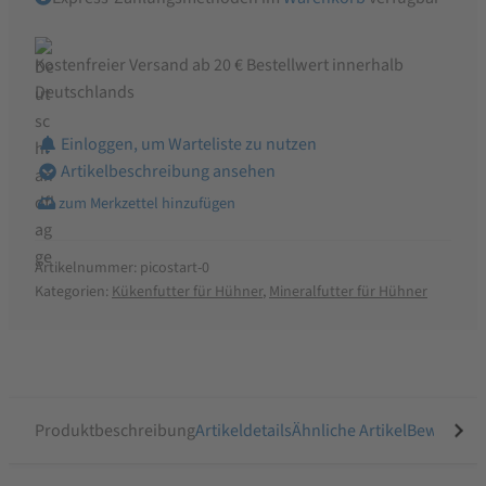
Kostenfreier Versand ab 20 € Bestellwert innerhalb
Deutschlands
Einloggen, um Warteliste zu nutzen
Artikelbeschreibung ansehen
Artikelnummer:
picostart-0
Kategorien:
Kükenfutter für Hühner
,
Mineralfutter für Hühner
Produktbeschreibung
Artikeldetails
Ähnliche Artikel
Bewertung