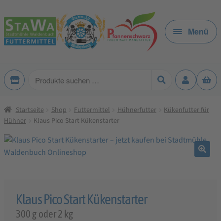
Zur
Zum
Navigation
Inhalt
Menü
springen
springen
Produkte
suchen
Startseite
Shop
Futtermittel
Hühnerfutter
Kükenfutter für
Hühner
Klaus Pico Start Kükenstarter
🔍
Klaus Pico Start Kükenstarter
300 g oder 2 kg