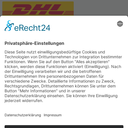
PARTNERSHOPS
Tekal – Textile Lebensqualität
Exklusive moderne & Orientteppiche
Feuerwerk XXL
Pyrotechnik online bestellen
© Stadtmühle Waldenbuch 2026
– Dein zuverlässiger Partner im
Landhandel für hochwertige Futtermittel, Saatgut, Zuchtmittel
und Mühlenprodukte ·
Cookie-Einstellungen
Alle Preise inkl. der gesetzlichen MwSt.