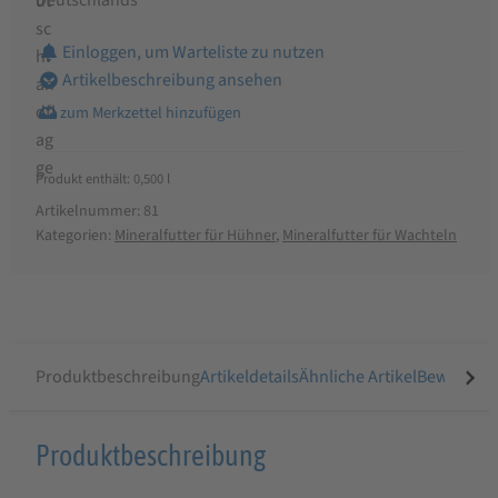
Einloggen, um Warteliste zu nutzen
Artikelbeschreibung ansehen
Produkt enthält: 0,500
l
Artikelnummer:
81
Kategorien:
Mineralfutter für Hühner
,
Mineralfutter für Wachteln
Produktbeschreibung
Artikeldetails
Ähnliche Artikel
Bewertung
Produktbeschreibung
Produktbeschreibung
für