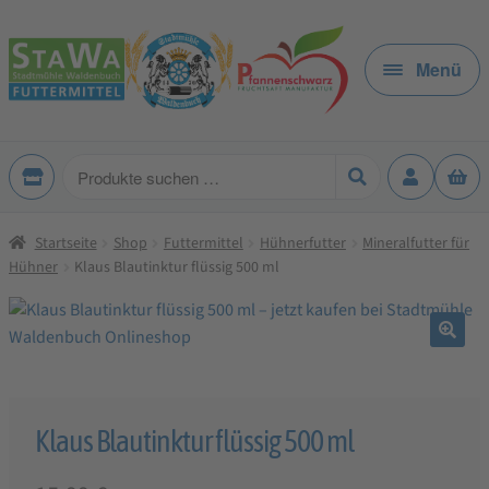
Zur
Zum
Navigation
Inhalt
Menü
springen
springen
Produkte
suchen
Startseite
Shop
Futtermittel
Hühnerfutter
Mineralfutter für
Hühner
Klaus Blautinktur flüssig 500 ml
🔍
Klaus Blautinktur flüssig 500 ml