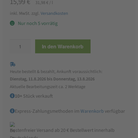
15,99
€
31,98
€
/
l
inkl. MwSt.
zzgl.
Versandkosten
Nur noch 5 vorrätig
Klaus
In den Warenkorb
Blautinktur
flüssig
500
Heute bestellt & bezahlt, Ankunft voraussichtlich:
ml
Dienstag, 11.8.2026 bis Donnerstag, 13.8.2026
Menge
Aktuelle Bearbeitungszeit ca. 2 Werktage
10+
Stück verkauft
Express-Zahlungsmethoden im
Warenkorb
verfügbar
Kostenfreier Versand ab 20 € Bestellwert innerhalb
Deutschlands