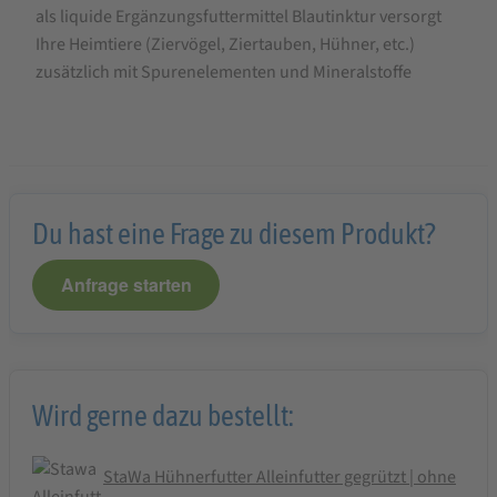
als liquide Ergänzungsfuttermittel Blautinktur versorgt
Klaus
Ihre Heimtiere (Ziervögel, Ziertauben, Hühner, etc.)
Blautinktur
zusätzlich mit Spurenelementen und Mineralstoffe
flüssig
500
ml
Du hast eine Frage zu diesem Produkt?
Anfrage starten
Wird gerne dazu bestellt:
StaWa Hühnerfutter Alleinfutter gegrützt | ohne