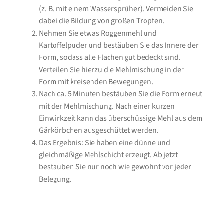
(z. B. mit einem Wassersprüher). Vermeiden Sie
Seitenwände
dabei die Bildung von großen Tropfen.
gerillt,
Nehmen Sie etwas Roggenmehl und
oval
Kartoffelpuder und bestäuben Sie das Innere der
für
Form, sodass alle Flächen gut bedeckt sind.
500g
Verteilen Sie hierzu die Mehlmischung in der
Form mit kreisenden Bewegungen.
Brot
Nach ca. 5 Minuten bestäuben Sie die Form erneut
mit der Mehlmischung. Nach einer kurzen
Einwirkzeit kann das überschüssige Mehl aus dem
Gärkörbchen ausgeschüttet werden.
Das Ergebnis: Sie haben eine dünne und
gleichmäßige Mehlschicht erzeugt. Ab jetzt
bestauben Sie nur noch wie gewohnt vor jeder
Belegung.