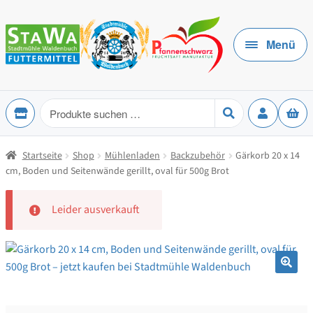
Zur
Zum
Navigation
Inhalt
Menü
springen
springen
Produkte
suchen
Startseite
Shop
Mühlenladen
Backzubehör
Gärkorb 20 x 14
cm, Boden und Seitenwände gerillt, oval für 500g Brot
Leider ausverkauft
🔍