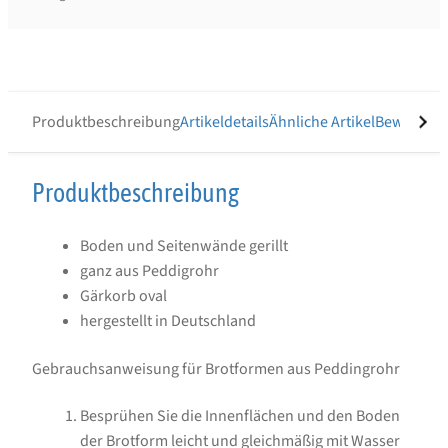
Produktbeschreibung
Artikeldetails
Ähnliche Artikel
Bewertung
Produktbeschreibung
Produktbeschreibung
für
Boden und Seitenwände gerillt
Gärkorb
ganz aus Peddigrohr
20
Gärkorb oval
x
hergestellt in Deutschland
14
Gebrauchsanweisung für Brotformen aus Peddingrohr
cm,
Boden
Besprühen Sie die Innenflächen und den Boden
und
der Brotform leicht und gleichmäßig mit Wasser