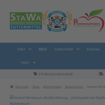
Zur
Zum
Navigation
Inhalt
springen
springen
Start
NEU!
Futtermittel
Einstreu
mehr
3 % Neukundenrabatt
Startseite
Shop
Mühlenladen
Backzubehör
Herbert Bir