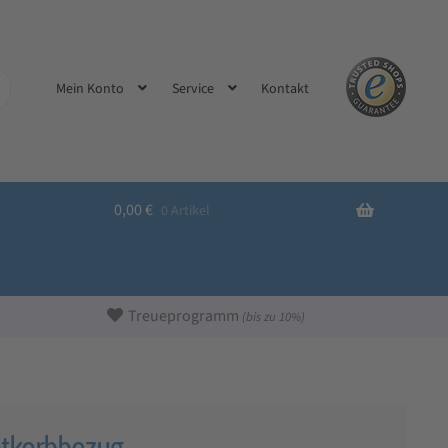
Kontakt
Mein Konto
Service
0,00
€
0 Artikel
Treueprogramm
(bis zu 10%)
otkorbbezug