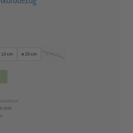
x 13 cm
ø 20 cm
ø 24 cm
b
ssichtlich:
.8.2026
ge