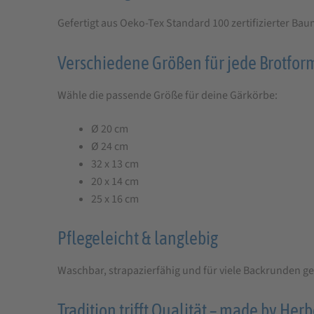
Gefertigt aus Oeko-Tex Standard 100 zertifizierter Ba
Verschiedene Größen für jede Brotfor
Wähle die passende Größe für deine Gärkörbe:
Ø 20 cm
Ø 24 cm
32 x 13 cm
20 x 14 cm
25 x 16 cm
Pflegeleicht & langlebig
Waschbar, strapazierfähig und für viele Backrunden g
Tradition trifft Qualität – made by He