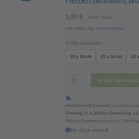
🔍
3,99
€
3,99
€
/
Stück
inkl. MwSt.
zzgl.
Versandkosten
Größe auswählen:
20 x 14 cm
25 x 16 cm
32 
Herbert
In den Warenkor
Birnbaum,
Brotkorbbezug
Menge
Heute bestellt & bezahlt, Ankunft vorau
Dienstag, 11.8.2026 bis Donnerstag, 13
Aktuelle Bearbeitungszeit ca. 2 Werkta
10+
Stück verkauft