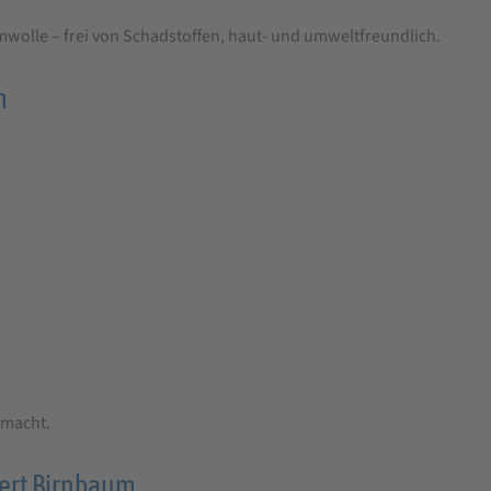
umwolle – frei von Schadstoffen, haut- und umweltfreundlich.
m
emacht.
rbert Birnbaum