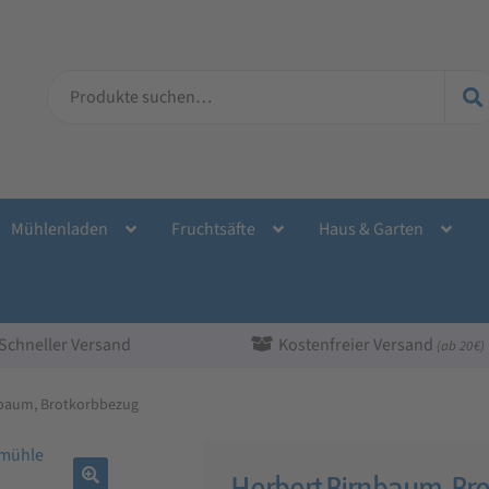
Suche
nach:
Mühlenladen
Fruchtsäfte
Haus & Garten
Schneller Versand
Kostenfreier Versand
(ab 20 €)
nbaum, Brotkorbbezug
Herbert Birnbaum, Br