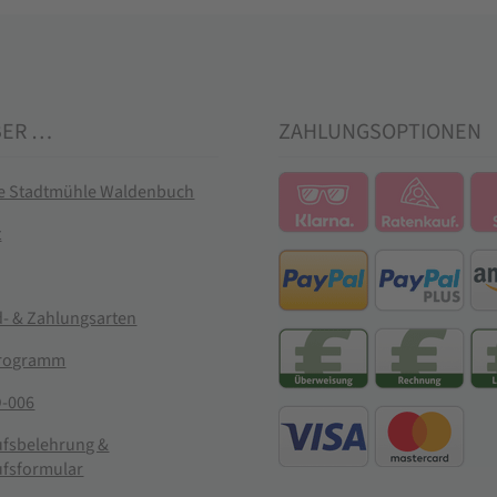
BER …
ZAHLUNGSOPTIONEN
ie Stadtmühle Waldenbuch
t
- & Zahlungsarten
rogramm
-006
ufsbelehrung &
ufsformular