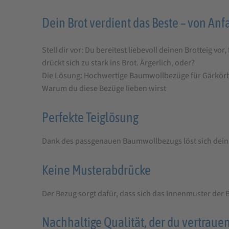
Produktbeschreibung
Dein Brot verdient das Beste – von Anf
für
Stell dir vor: Du bereitest liebevoll deinen Brotteig 
Herbert
drückt sich zu stark ins Brot. Ärgerlich, oder?
Birnbaum,
Die Lösung: Hochwertige Baumwollbezüge für Gärkörbe 
Brotkorbbezug
Warum du diese Bezüge lieben wirst
Perfekte Teiglösung
Dank des passgenauen Baumwollbezugs löst sich dein
Keine Musterabdrücke
Der Bezug sorgt dafür, dass sich das Innenmuster der Br
Nachhaltige Qualität, der du vertraue