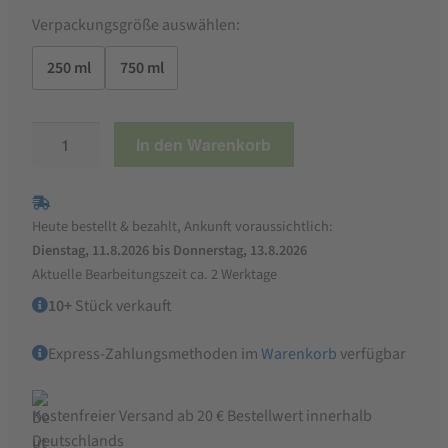
Verpackungsgröße auswählen:
250 ml
750 ml
Ölmühle
In den Warenkorb
Ditzingen
Bio-
Mandelöl,
Heute bestellt & bezahlt, Ankunft voraussichtlich:
kaltgepresst
Dienstag, 11.8.2026 bis Donnerstag, 13.8.2026
Menge
Aktuelle Bearbeitungszeit ca. 2 Werktage
10+
Stück verkauft
Express-Zahlungsmethoden im
Warenkorb
verfügbar
Kostenfreier Versand ab 20 € Bestellwert innerhalb
Deutschlands