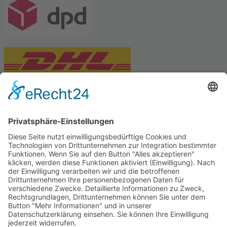
PARTNERSHOPS
Tekal – Textile Lebensqualität
Exklusive moderne & Orientteppiche
Feuerwerk XXL
Pyrotechnik online bestellen