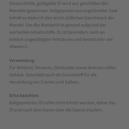
Dieses dichte, goldgelbe Öl wird aus geschälten Bio-
Ditzingen
Mandeln gewonnen. Kaltgepresst aus ungerösteter Saat
Bio-
behält es dadurch den leicht süßlichen Geschmack der
Mandelöl,
Mandel. Das Bio Mandelöl ist gesund aufgrund der
kaltgepresst
wertvollen Inhaltsstoffe. Es ist besonders reich an
einfach ungesättigten Fettsäuren und besitzt sehr viel
Vitamin E.
Verwendung
Für Rohkost, Desserts, Obstsalate sowie diverses süßes
Gebäck. Geschätzt auch als Grundstoff für die
Herstellung von Cremes und Salben.
Bitte beachten:
Kaltgepresstes Öl sollte nicht erhitzt werden, daher das
Öl erst nach dem Garen über die Speise träufeln.