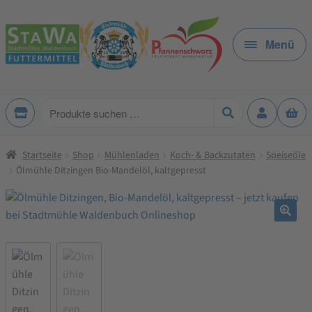
Zur
Zum
Navigation
Inhalt
Menü
springen
springen
Produkte
suchen
Startseite
Shop
Mühlenladen
Koch- & Backzutaten
Speiseöle
Ölmühle Ditzingen Bio-Mandelöl, kaltgepresst
🔍