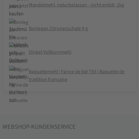
Mandelmehl, naturbelassen - nicht entölt, 1kg
BioVegan Zitronenschale 9 g
Dinkel Vollkornmehl
Baguettemehl | Farine de blé T65 | Baguette de
tradition française
WEBSHOP-KUNDENSERVICE