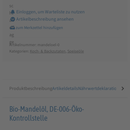
Einloggen, um Warteliste zu nutzen
Artikelbeschreibung ansehen
Artikelnummer:
mandeloel-0
Kategorien:
Koch- & Backzutaten
,
Speiseöle
Produktbeschreibung
Artikeldetails
Nährwertdeklaration
Ähnli
Produktbeschreibung
Bio-Mandelöl, DE-006-Öko-
für
Kontrollstelle
Ölmühle