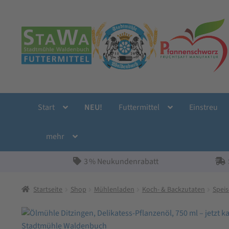
Zur
Zum
Navigation
Inhalt
springen
springen
Start
NEU!
Futtermittel
Einstreu
mehr
3 % Neukundenrabatt
Startseite
Shop
Mühlenladen
Koch- & Backzutaten
Speis