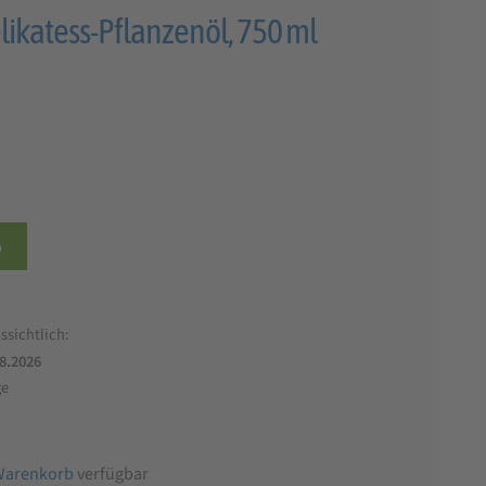
ikatess-Pflanzenöl, 750 ml
b
ssichtlich:
.8.2026
ge
Warenkorb
verfügbar