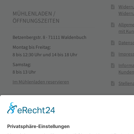
Widerr
MÜHLENLADEN /
Widerr
ÖFFNUNGSZEITEN
Allgem
mit Ku
Betzenbergstr. 8 · 71111 Waldenbuch
Datens
Montag bis Freitag:
Impres
8 bis 12:30 Uhr und 14 bis 18 Uhr
Samstag:
Informa
Kunden
8 bis 13 Uhr
Im Mühlenladen reservieren
Stelle
Vertra