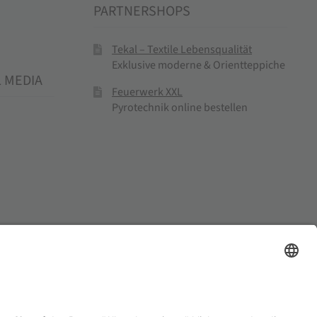
PARTNERSHOPS
Tekal – Textile Lebensqualität
Exklusive moderne & Orientteppiche
L MEDIA
Feuerwerk XXL
Pyrotechnik online bestellen