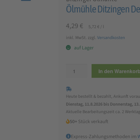
🔍
Ölmühle Ditzingen Del
4,29
€
5,72
€
/
l
inkl. MwSt.
zzgl.
Versandkosten
auf Lager
Ölmühle
In den Warenkor
Ditzingen
Delikatess-
Pflanzenöl,
Heute bestellt & bezahlt, Ankunft vorau
750
Dienstag, 11.8.2026 bis Donnerstag, 13
ml
Aktuelle Bearbeitungszeit ca. 2 Werkta
Menge
50+
Stück verkauft
Express-Zahlungsmethoden im