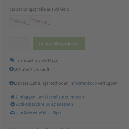
Verpackungsgröße auswählen:
500 ml
750 ml
Ölmühle
In den Warenkorb
Ditzingen
Bio-
Lieferzeit: 2-5 Werktage
Olivenöl,
nativ
10+
Stück verkauft
extra
Express-Zahlungsmethoden im
Warenkorb
verfügbar
Menge
Einloggen, um Warteliste zu nutzen
Artikelbeschreibung ansehen