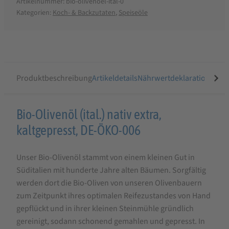
Artikelnummer:
bio-olivenoel-ital-0
Kategorien:
Koch- & Backzutaten
,
Speiseöle
Produktbeschreibung
Artikeldetails
Nährwertdeklaration
Ähnli
Produktbeschreibung
Bio-Olivenöl (ital.) nativ extra,
für
kaltgepresst, DE-ÖKO-006
Ölmühle
Unser Bio-Olivenöl stammt von einem kleinen Gut in
Ditzingen
Süditalien mit hunderte Jahre alten Bäumen. Sorgfältig
Bio-
werden dort die Bio-Oliven von unseren Olivenbauern
Olivenöl,
zum Zeitpunkt ihres optimalen Reifezustandes von Hand
nativ
gepflückt und in ihrer kleinen Steinmühle gründlich
gereinigt, sodann schonend gemahlen und gepresst. In
extra