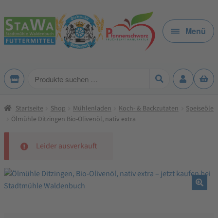
Zur
Zum
Navigation
Inhalt
Menü
springen
springen
Produkte
suchen
Startseite
Shop
Mühlenladen
Koch- & Backzutaten
Speiseöle
Ölmühle Ditzingen Bio-Olivenöl, nativ extra
Leider ausverkauft
🔍