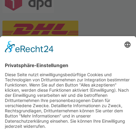
PARTNERSHOPS
Tekal – Textile Lebensqualität
Exklusive moderne & Orientteppiche
Feuerwerk XXL
Pyrotechnik online bestellen
© Stadtmühle Waldenbuch 2026
– Dein zuverlässiger Partner im