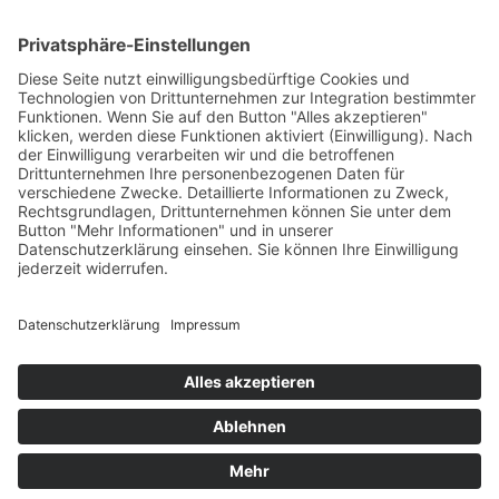
PARTNERSHOPS
Tekal – Textile Lebensqualität
Exklusive moderne & Orientteppiche
Feuerwerk XXL
Pyrotechnik online bestellen
© Stadtmühle Waldenbuch 2026
– Dein zuverlässiger Partner im
Landhandel für hochwertige Futtermittel, Saatgut, Zuchtmittel
und Mühlenprodukte ·
Cookie-Einstellungen
Alle Preise inkl. der gesetzlichen MwSt.
Die durchgestrichenen Preise entsprechen dem bisherigen Preis in
diesem Online-Shop.