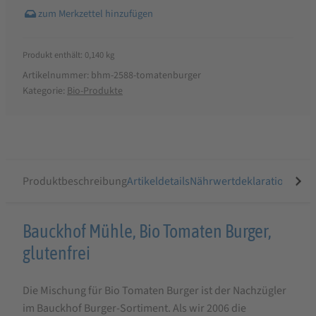
Produkt enthält: 0,140
kg
Artikelnummer:
bhm-2588-tomatenburger
Kategorie:
Bio-Produkte
Produktbeschreibung
Artikeldetails
Nährwertdeklaration
Ähnli
Produktbeschreibung
Bauckhof Mühle, Bio Tomaten Burger,
für
glutenfrei
Bauckhof
Die Mischung für Bio Tomaten Burger ist der Nachzügler
Bio
im Bauckhof Burger-Sortiment. Als wir 2006 die