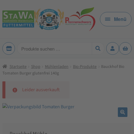
Zur
Zum
Navigation
Inhalt
Menü
springen
springen
Produkte
suchen
Startseite
Shop
Mühlenladen
Bio-Produkte
Bauckhof Bio
Tomaten Burger glutenfrei 140g
Leider ausverkauft
🔍