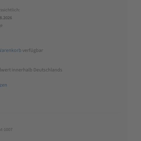
ssichtlich:
.8.2026
ge
Warenkorb
verfügbar
llwert innerhalb Deutschlands
tzen
t-1007