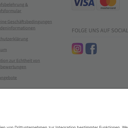
ufsbelehrung &
ufsformular
eine Geschäftsbedingungen
ndeninformationen
FOLGE UNS AUF SOCIA
chutzerklärung
sum
tion zur Echtheit von
bewertungen
nangebote
g widerrufen