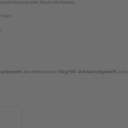
h Wunsch Kümmel oder Wacholderbeeren.
hr
hier
!
e
ropfgewicht
, die mittlere Dose
550 g Füll- und Abtropfgewicht
, und