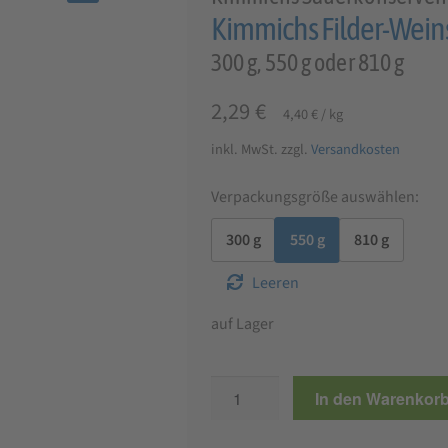
🔍
Kimmichs Filder-Wein
300 g, 550 g oder 810 g
2,29
€
4,40
€
/
kg
inkl. MwSt.
zzgl.
Versandkosten
Verpackungsgröße auswählen:
300 g
550 g
810 g
Leeren
auf Lager
Kimmichs
In den Warenkor
Filder-
Weinsauerkraut