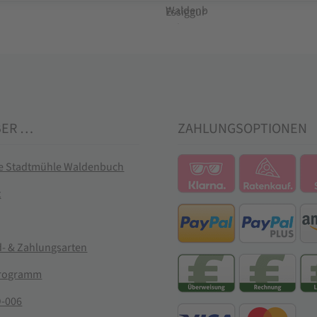
BER …
ZAHLUNGSOPTIONEN
ie Stadtmühle Waldenbuch
t
- & Zahlungsarten
rogramm
-006