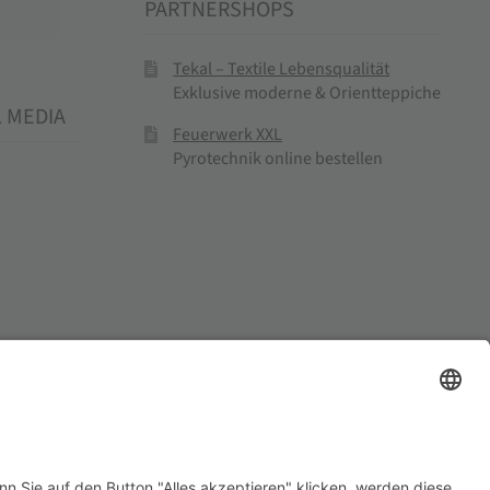
PARTNERSHOPS
Tekal – Textile Lebensqualität
Exklusive moderne & Orientteppiche
L MEDIA
Feuerwerk XXL
Pyrotechnik online bestellen