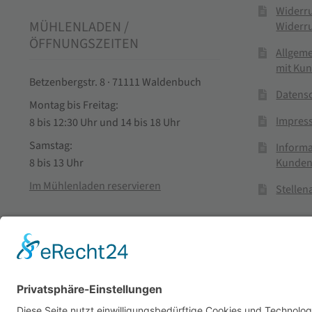
Widerr
MÜHLENLADEN /
Widerr
ÖFFNUNGSZEITEN
Allgem
mit Ku
Betzenbergstr. 8 · 71111 Waldenbuch
Datens
Montag bis Freitag:
Impres
8 bis 12:30 Uhr und 14 bis 18 Uhr
Samstag:
Informa
Kunden
8 bis 13 Uhr
Im Mühlenladen reservieren
Stelle
Vertra