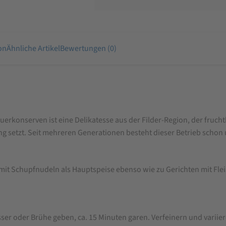
on
Ähnliche Artikel
Bewertungen (0)
rkonserven ist eine Delikatesse aus der Filder-Region, der frucht
g setzt. Seit mehreren Generationen besteht dieser Betrieb schon
 mit Schupfnudeln als Hauptspeise ebenso wie zu Gerichten mit Fleis
er oder Brühe geben, ca. 15 Minuten garen. Verfeinern und variier