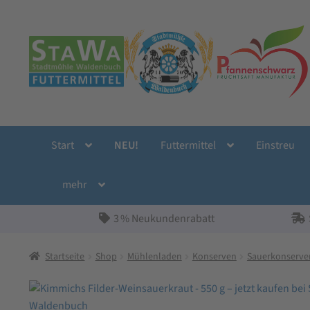
Zur
Zum
Navigation
Inhalt
springen
springen
Start
NEU!
Futtermittel
Einstreu
mehr
3 % Neukundenrabatt
Startseite
Shop
Mühlenladen
Konserven
Sauerkonserve