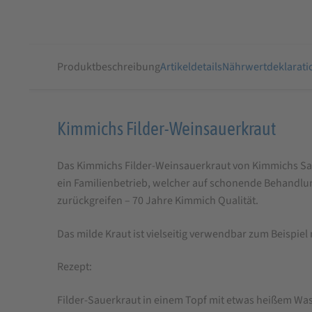
Produktbeschreibung
Artikeldetails
Nährwertdeklarati
Produktbeschreibung
Kimmichs Filder-Weinsauerkraut
für
Das Kimmichs Filder-Weinsauerkraut von Kimmichs Saue
Kimmichs
ein Familienbetrieb, welcher auf schonende Behandlun
Filder-
zurückgreifen – 70 Jahre Kimmich Qualität.
Weinsauerkraut
Das milde Kraut ist vielseitig verwendbar zum Beispiel
Rezept:
Filder-Sauerkraut in einem Topf mit etwas heißem Wass