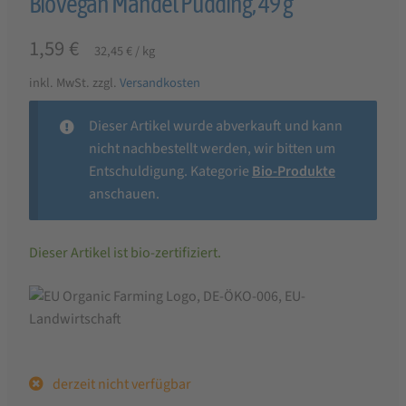
BioVegan Mandel Pudding, 49 g
1,59
€
32,45
€
/
kg
inkl. MwSt.
zzgl.
Versandkosten
Dieser Artikel wurde abverkauft und kann
nicht nachbestellt werden, wir bitten um
Entschuldigung. Kategorie
Bio-Produkte
anschauen.
Dieser Artikel ist bio-zertifiziert.
derzeit nicht verfügbar