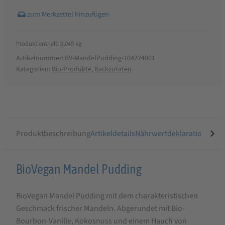
Produkt enthält: 0,049
kg
Artikelnummer:
BV-MandelPudding-104224001
Kategorien:
Bio-Produkte
,
Backzutaten
Produktbeschreibung
Artikeldetails
Nährwertdeklaration
Ähnli
Produktbeschreibung
BioVegan Mandel Pudding
für
BioVegan Mandel Pudding mit dem charakteristischen
BioVegan
Geschmack frischer Mandeln. Abgerundet mit Bio-
Mandel
Bourbon-Vanille, Kokosnuss und einem Hauch von