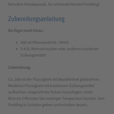
Pudding,
feinstem Himalayasalz. So schmeckt Mandel Pudding!
49
Zubereitungsanleitung
g
Du fügst noch hinzu:
500 ml Pflanzendrink / Milch
3-4 EL Rohrohrzucker oder anderes trockenes
Süßungsmittel
Zubereitung:
Ca. 100 ml der Flüssigkeit mit Beutelinhalt glattrühren.
Restliche Flüssigkeit mit trockenem Süßungsmittel
aufkochen. Angerührtes Pulver hinzufügen. Unter
Rühren 2 Minuten bei niedriger Temperatur kochen. Den
Pudding in Schalen geben und erkalten lassen.