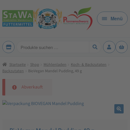
Zur
Zum
Navigation
Inhalt
Menü
springen
springen
Produkte
suchen
Startseite
Shop
Mühlenladen
Koch- & Backzutaten
Backzutaten
BioVegan Mandel Pudding, 49 g
Abverkauft
🔍