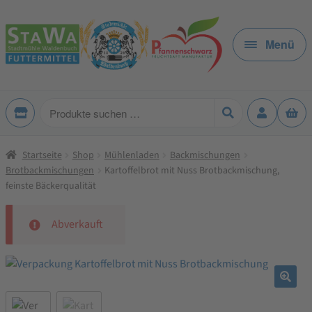
Zur
Zum
Navigation
Inhalt
Menü
springen
springen
Produkte
suchen
Startseite
Shop
Mühlenladen
Backmischungen
Brotbackmischungen
Kartoffelbrot mit Nuss Brotbackmischung,
feinste Bäckerqualität
Abverkauft
🔍