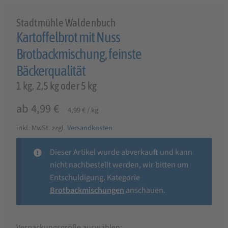
Stadtmühle Waldenbuch
Kartoffelbrot mit Nuss
Brotbackmischung, feinste
Bäckerqualität
1 kg, 2,5 kg oder 5 kg
ab
4,99
€
4,99
€
/
kg
inkl. MwSt.
zzgl.
Versandkosten
Dieser Artikel wurde abverkauft und kann
nicht nachbestellt werden, wir bitten um
Entschuldigung. Kategorie
Brotbackmischungen
anschauen.
Verpackungsgröße auswählen: