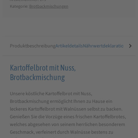
Kategorie:
Brotbackmischungen
Produktbeschreibung
Artikeldetails
Nährwertdeklaration
Ähnli
Produktbeschreibung
Kartoffelbrot mit Nuss,
für
Brotbackmischung
Kartoffelbrot
Unsere köstliche Kartoffelbrot mit Nuss,
mit
Brotbackmischung ermöglicht Ihnen zu Hause ein
Nuss
leckeres Kartoffelbrot mit Walnüssen selbst zu backen.
Brotbackmischung,
Genießen Sie die Vorzüge eines frischen Kartoffelbrotes,
feinste
welches abgesehen von seinem herrlichen besonderem
Geschmack, verfeinert durch Walnüsse bestens zu
Bäckerqualität