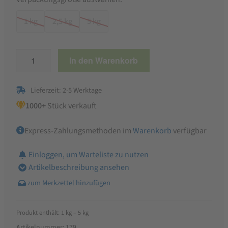
1 kg
2,5 kg
5 kg
Kartoffelbrot
In den Warenkorb
mit
Nuss
Lieferzeit: 2-5 Werktage
Brotbackmischung,
feinste
1000+
Stück verkauft
Bäckerqualität
Express-Zahlungsmethoden im
Warenkorb
verfügbar
Menge
Einloggen, um Warteliste zu nutzen
Artikelbeschreibung ansehen
Produkt enthält: 1
kg
– 5
kg
Artikelnummer:
179