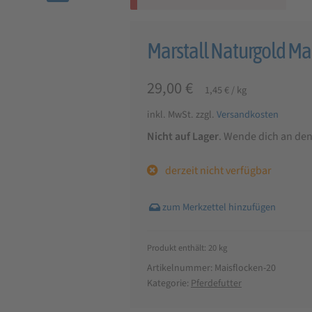
🔍
Marstall Naturgold Ma
29,00
€
1,45
€
/
kg
inkl. MwSt.
zzgl.
Versandkosten
Nicht auf Lager
. Wende dich an de
derzeit nicht verfügbar
Produkt enthält: 20
kg
Artikelnummer:
Maisflocken-20
Kategorie:
Pferdefutter