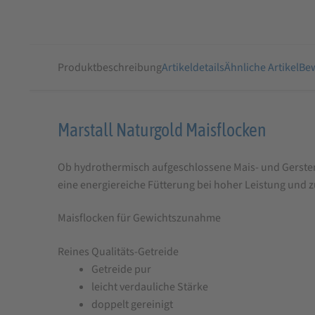
Produktbeschreibung
Artikeldetails
Ähnliche Artikel
Bew
Produktbeschreibung
Marstall Naturgold Maisflocken
für
Ob hydrothermisch aufgeschlossene Mais- und Gerstenfl
Marstall
eine energiereiche Fütterung bei hoher Leistung und 
Naturgold
Maisflocken
Maisflocken für Gewichtszunahme
20
Reines Qualitäts-Getreide
kg
Getreide pur
leicht verdauliche Stärke
doppelt gereinigt