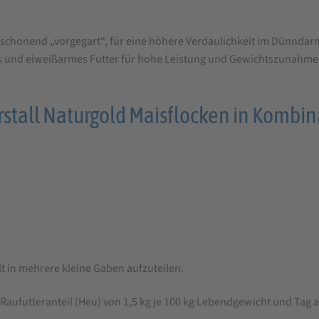
 schonend „vorgegart“, für eine höhere Verdaulichkeit im Dünndar
es und eiweißarmes Futter für hohe Leistung und Gewichtszunahme.
tall Naturgold Maisflocken in Kombina
t in mehrere kleine Gaben aufzuteilen.
ufutteranteil (Heu) von 1,5 kg je 100 kg Lebendgewicht und Tag a