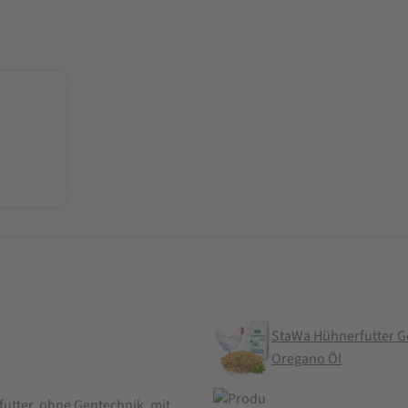
StaWa Hühnerfutter Ge
Oregano Öl
utter, ohne Gentechnik, mit