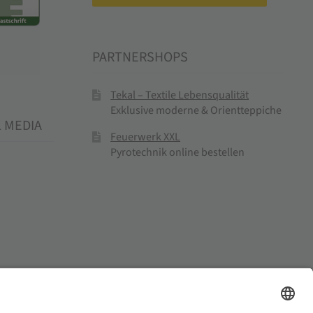
PARTNERSHOPS
Tekal – Textile Lebensqualität
Exklusive moderne & Orientteppiche
L MEDIA
Feuerwerk XXL
Pyrotechnik online bestellen