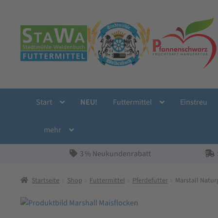
Zur
Zum
Navigation
Inhalt
springen
springen
Start
NEU!
Futtermittel
Einstreu
mehr
3 % Neukundenrabatt
Startseite
Shop
Futtermittel
Pferdefutter
Marstall Natur