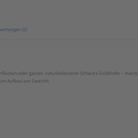
ertungen (0)
ocken oder ganzer, naturbelassener Schwarz-Goldhafer – marstall N
zum Aufbau von Gewicht.