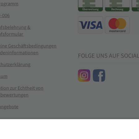
rogramm
-006
ufsbelehrung &
ufsformular
eine Geschäftsbedingungen
ndeninformationen
FOLGE UNS AUF SOCIA
chutzerklärung
sum
tion zur Echtheit von
bewertungen
nangebote
g widerrufen