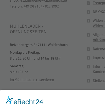
shop@stadtmuehle-waldenbuch.de
Treuep
Telefon:
+49 (0) 7157 / 812 3992
DE-ÖKO
Widerr
MÜHLENLADEN /
Widerr
ÖFFNUNGSZEITEN
Allgem
mit Ku
Betzenbergstr. 8 · 71111 Waldenbuch
Datens
Montag bis Freitag:
Impres
8 bis 12:30 Uhr und 14 bis 18 Uhr
Samstag:
Informa
Kunden
8 bis 13 Uhr
Im Mühlenladen reservieren
Stelle
Vertra