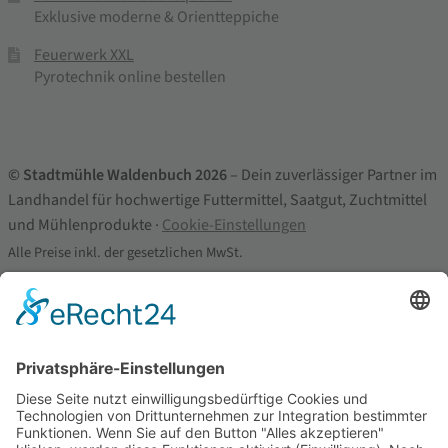
Exklusive moderne & Orientteppiche
Feuerwerk XXL
Pyrotechnik online bestellen
© Stadtmühle Waldenbuch 2026
– Dein zuverlässiger Partner im
Landhandel für hochwertige Futtermittel, Saatgut, Zuchtmittel
und Mühlenprodukte ·
Cookie-Einstellungen
Alle Preise inkl. der gesetzlichen MwSt.
Die durchgestrichenen Preise entsprechen dem bisherigen Preis in
diesem Online-Shop.