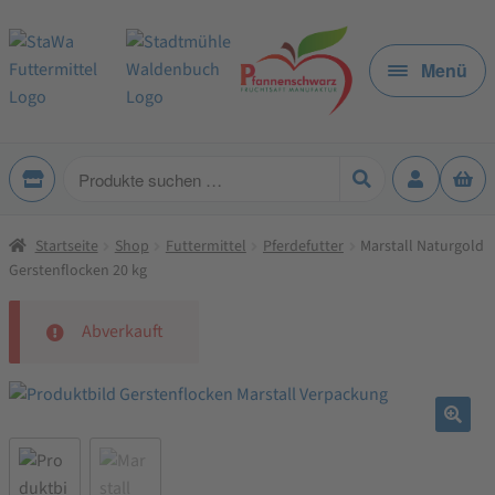
Zur
Zum
Navigation
Inhalt
Menü
springen
springen
Produkte
suchen
Startseite
Shop
Futtermittel
Pferdefutter
Marstall Naturgold
Gerstenflocken 20 kg
Abverkauft
🔍