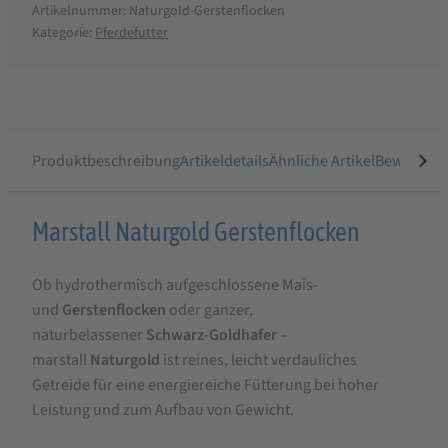
Artikelnummer:
Naturgold-Gerstenflocken
Kategorie:
Pferdefutter
Produktbeschreibung
Artikeldetails
Ähnliche Artikel
Bewertung
Produktbeschreibung
Marstall Naturgold Gerstenflocken
für
Ob hydrothermisch aufgeschlossene Mais-
Marstall
und
Gerstenflocken
oder ganzer,
Naturgold
naturbelassener
Schwarz-Goldhafer
–
Gerstenflocken
marstall
Naturgold
ist reines, leicht verdauliches
20
Getreide für eine energiereiche Fütterung bei hoher
Leistung und zum Aufbau von Gewicht.
kg