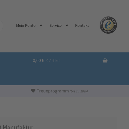
Kontakt
Mein Konto
Service
0,00
€
0 Artikel
Treueprogramm
(bis zu 10%)
t Manufaktur