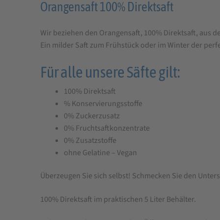
Produktbeschreibung
Orangensaft 100% Direktsaft
für
Wir beziehen den Orangensaft, 100% Direktsaft, aus
Orangensaft
Ein milder Saft zum Frühstück oder im Winter der perf
100%
Direktsaft
Für alle unsere Säfte gilt:
Bag-
100% Direktsaft
in-
% Konservierungsstoffe
Box
0% Zuckerzusatz
5
0% Fruchtsaftkonzentrate
0% Zusatzstoffe
L
ohne Gelatine – Vegan
Überzeugen Sie sich selbst! Schmecken Sie den Unters
100% Direktsaft im praktischen 5 Liter Behälter.