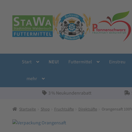
Zur
Zum
Navigation
Inhalt
springen
springen
Start
NEU!
Futtermittel
Einstreu
mehr
3 % Neukundenrabatt
Startseite
Shop
Fruchtsäfte
Direktsäfte
Orangensaft 100% 