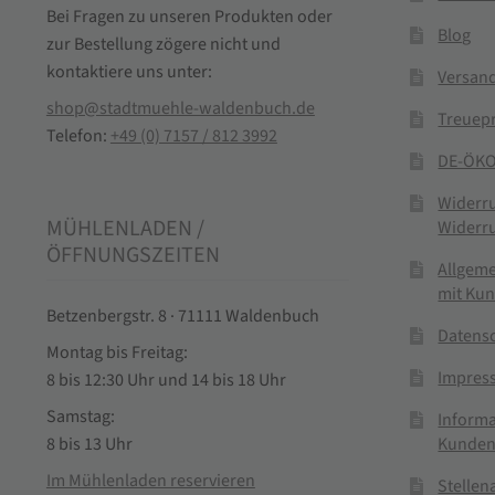
Bei Fragen zu unseren Produkten oder
Blog
zur Bestellung zögere nicht und
kontaktiere uns unter:
Versand
shop@stadtmuehle-waldenbuch.de
Treuep
Telefon:
+49 (0) 7157 / 812 3992
DE-ÖKO
Widerr
MÜHLENLADEN /
Widerr
ÖFFNUNGSZEITEN
Allgem
mit Ku
Betzenbergstr. 8 · 71111 Waldenbuch
Datens
Montag bis Freitag:
Impres
8 bis 12:30 Uhr und 14 bis 18 Uhr
Samstag:
Informa
Kunden
8 bis 13 Uhr
Im Mühlenladen reservieren
Stelle