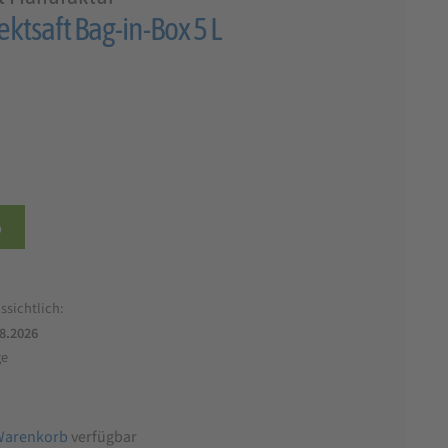
ktsaft Bag-in-Box 5 L
b
ssichtlich:
.8.2026
ge
Warenkorb
verfügbar