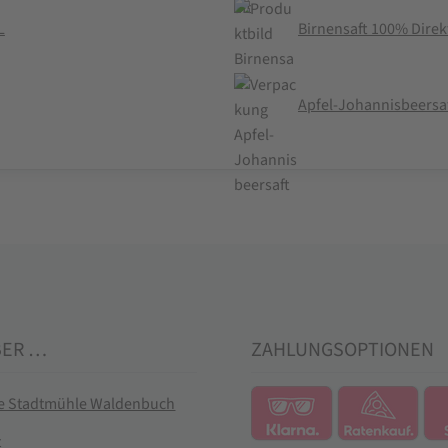
L
Birnensaft 100% Direkt
Apfel-Johannisbeersaf
BER …
ZAHLUNGSOPTIONEN
ie Stadtmühle Waldenbuch
t