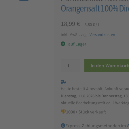
🔍
Orangensaft 100% Dire
18,99
€
3,80
€
/
l
inkl. MwSt.
zzgl.
Versandkosten
auf Lager
Orangensaft
In den Warenkor
100%
Direktsaft
Bag-
Heute bestellt & bezahlt, Ankunft vorau
in-
Dienstag, 11.8.2026 bis Donnerstag, 13
Box
Aktuelle Bearbeitungszeit ca. 2 Werkta
5
1000+
Stück verkauft
L
Menge
Express-Zahlungsmethoden im