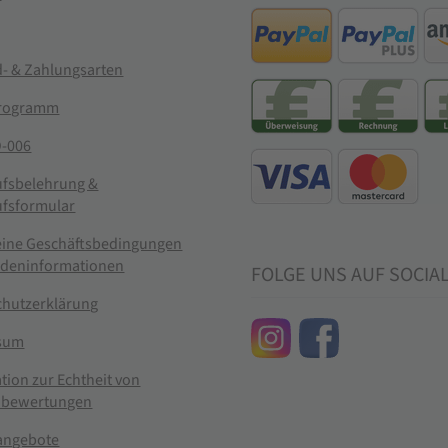
- & Zahlungsarten
rogramm
-006
ufsbelehrung &
ufsformular
eine Geschäftsbedingungen
ndeninformationen
FOLGE UNS AUF SOCIA
chutzerklärung
sum
tion zur Echtheit von
bewertungen
nangebote