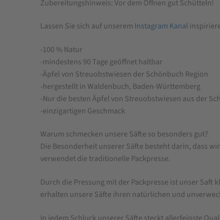
Zubereitungshinweis: Vor dem Öffnen gut Schütteln!
Lassen Sie sich auf unserem
Instagram Kanal
inspirier
-100 % Natur
-mindestens 90 Tage geöffnet haltbar
-Äpfel von Streuobstwiesen der Schönbuch Region
-hergestellt in Waldenbuch, Baden-Württemberg
-Nur die besten Äpfel von Streuobstwiesen aus der S
-einzigartigen Geschmack
Warum schmecken unsere Säfte so besonders gut?
Die Besonderheit unserer Säfte besteht darin, dass 
verwendet die traditionelle Packpresse.
Durch die Pressung mit der Packpresse ist unser Saft 
erhalten unsere Säfte ihren natürlichen und unverwec
In jedem Schluck unserer Säfte steckt allerfeinste Quali