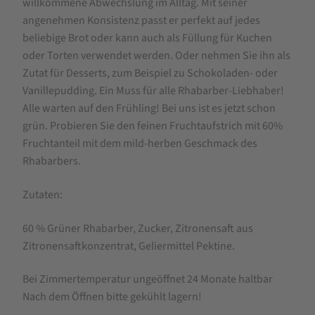
willkommene Abwechslung im Alltag. Mit seiner
g,
angenehmen Konsistenz passt er perfekt auf jedes
wie
beliebige Brot oder kann auch als Füllung für Kuchen
hausgemacht!
oder Torten verwendet werden. Oder nehmen Sie ihn als
Zutat für Desserts, zum Beispiel zu Schokoladen- oder
Vanillepudding. Ein Muss für alle Rhabarber-Liebhaber!
Alle warten auf den Frühling! Bei uns ist es jetzt schon
grün. Probieren Sie den feinen Fruchtaufstrich mit 60%
Fruchtanteil mit dem mild-herben Geschmack des
Rhabarbers.
Zutaten:
60 % Grüner Rhabarber, Zucker, Zitronensaft aus
Zitronensaftkonzentrat, Geliermittel Pektine.
Bei Zimmertemperatur ungeöffnet 24 Monate haltbar
Nach dem Öffnen bitte gekühlt lagern!