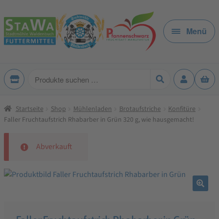
Zur
Zum
Navigation
Inhalt
Menü
springen
springen
Produkte
suchen
Startseite
Shop
Mühlenladen
Brotaufstriche
Konfitüre
Faller Fruchtaufstrich Rhabarber in Grün 320 g, wie hausgemacht!
Abverkauft
🔍