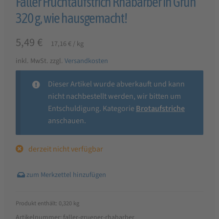
Faller Fruchtaufstrich Rhabarber in Grün
320 g, wie hausgemacht!
5,49
€
17,16
€
/
kg
inkl. MwSt.
zzgl.
Versandkosten
Dieser Artikel wurde abverkauft und kann
nicht nachbestellt werden, wir bitten um
Entschuldigung. Kategorie
Brotaufstriche
anschauen.
derzeit nicht verfügbar
Produkt enthält: 0,320
kg
Artikelnummer:
faller-gruener-rhabarber