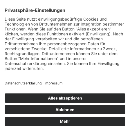
PARTNERSHOPS
Tekal – Textile Lebensqualität
Exklusive moderne & Orientteppiche
Feuerwerk XXL
Pyrotechnik online bestellen
© Stadtmühle Waldenbuch 2026
– Dein zuverlässiger Partner im
Landhandel für hochwertige Futtermittel, Saatgut, Zuchtmittel
und Mühlenprodukte ·
Cookie-Einstellungen
Alle Preise inkl. der gesetzlichen MwSt.
Die durchgestrichenen Preise entsprechen dem bisherigen Preis in
diesem Online-Shop.