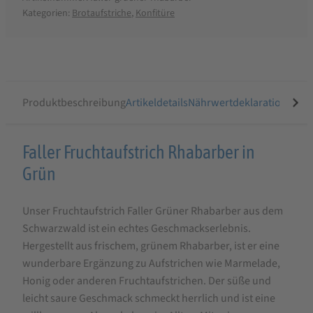
Kategorien:
Brotaufstriche
,
Konfitüre
Produktbeschreibung
Artikeldetails
Nährwertdeklaration
Ähnli
Produktbeschreibung
Faller Fruchtaufstrich Rhabarber in
für
Grün
Faller
Unser Fruchtaufstrich Faller Grüner Rhabarber aus dem
Fruchtaufstrich
Schwarzwald ist ein echtes Geschmackserlebnis.
Rhabarber
Hergestellt aus frischem, grünem Rhabarber, ist er eine
in
wunderbare Ergänzung zu Aufstrichen wie Marmelade,
Grün
Honig oder anderen Fruchtaufstrichen. Der süße und
leicht saure Geschmack schmeckt herrlich und ist eine
320