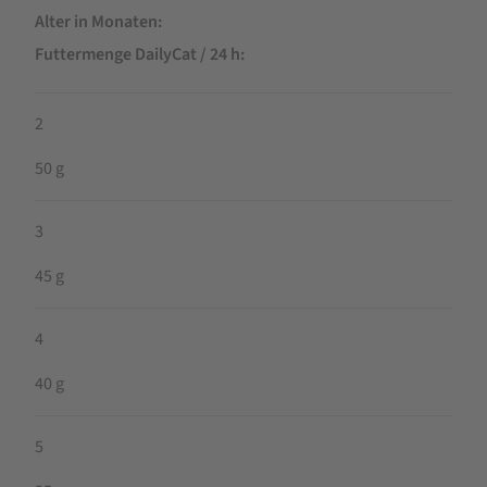
Alter in Monaten
Futtermenge DailyCat / 24 h
2
50 g
3
45 g
4
40 g
5