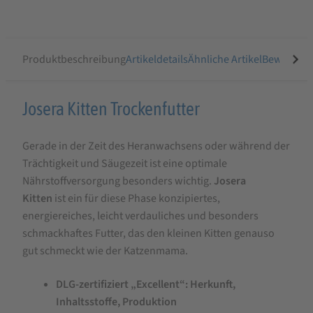
Produktbeschreibung
Artikeldetails
Ähnliche Artikel
Bewertung
Produktbeschreibung
Josera Kitten Trockenfutter
für
Gerade in der Zeit des Heranwachsens oder während der
Josera
Trächtigkeit und Säugezeit ist eine optimale
Kitten
Nährstoffversorgung besonders wichtig.
Josera
Trockenfutter
Kitten
ist ein für diese Phase konzipiertes,
energiereiches, leicht verdauliches und besonders
schmackhaftes Futter, das den kleinen Kitten genauso
gut schmeckt wie der Katzenmama.
DLG-zertifiziert „Excellent“: Herkunft,
Inhaltsstoffe, Produktion