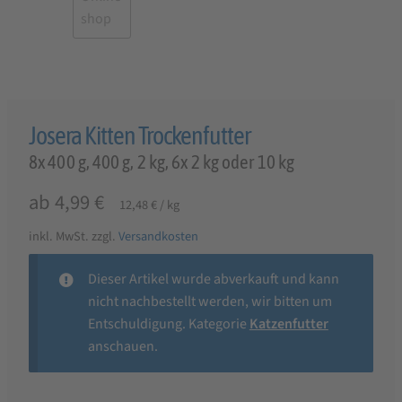
Josera Kitten Trockenfutter
8x 400 g, 400 g, 2 kg, 6x 2 kg oder 10 kg
ab
4,99
€
12,48
€
/
kg
inkl. MwSt.
zzgl.
Versandkosten
Dieser Artikel wurde abverkauft und kann
nicht nachbestellt werden, wir bitten um
Entschuldigung. Kategorie
Katzenfutter
anschauen.