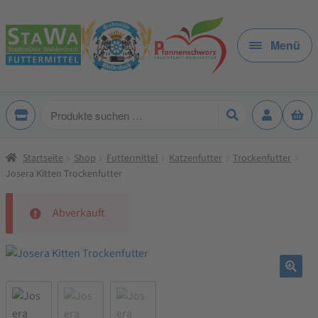
Zur
Zum
Navigation
Inhalt
Menü
springen
springen
Produkte
suchen
Startseite
Shop
Futtermittel
Katzenfutter
Trockenfutter
Josera Kitten Trockenfutter
Abverkauft
🔍