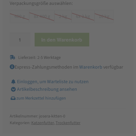
Verpackungsgröße auswählen:
400 g
8x 400 g
2 kg
6x 2 kg
10 kg
Josera
In den Warenkorb
Kitten
Trockenfutter
Lieferzeit: 2-5 Werktage
Menge
Express-Zahlungsmethoden im
Warenkorb
verfügbar
Einloggen, um Warteliste zu nutzen
Artikelbeschreibung ansehen
Artikelnummer:
josera-kitten-0
Kategorien:
Katzenfutter
,
Trockenfutter