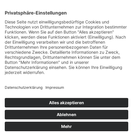
PARTNERSHOPS
Tekal – Textile Lebensqualität
Exklusive moderne & Orientteppiche
Feuerwerk XXL
Pyrotechnik online bestellen
© Stadtmühle Waldenbuch 2026
– Dein zuverlässiger Partner im
Landhandel für hochwertige Futtermittel, Saatgut, Zuchtmittel
und Mühlenprodukte ·
Cookie-Einstellungen
Alle Preise inkl. der gesetzlichen MwSt.
Die durchgestrichenen Preise entsprechen dem bisherigen Preis in
diesem Online-Shop.