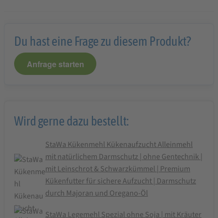
Du hast eine Frage zu diesem Produkt?
Anfrage starten
Wird gerne dazu bestellt:
StaWa Kükenmehl Kükenaufzucht Alleinmehl
mit natürlichem Darmschutz | ohne Gentechnik |
mit Leinschrot & Schwarzkümmel | Premium
Kükenfutter für sichere Aufzucht | Darmschutz
durch Majoran und Oregano-Öl
StaWa Legemehl Spezial ohne Soja | mit Kräuter