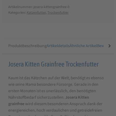
Artikelnummer:
josera-kittengrainfree-0
Kategorien:
Katzenfutter
,
Trockenfutter
Produktbeschreibung
Artikeldetails
Ähnliche Artikel
Bewertung
Produktbeschreibung
Josera Kitten Grainfree Trockenfutter
für
Kaum ist das Kätzchen auf der Welt, benötigt es ebenso
Josera
wie seine Mama besondere Fürsorge. Gerade in den
Kitten
ersten Monaten ist es unerlässlich, den benötigten
Grainfree
Nährstoffbedarf sicherzustellen.
Josera Kitten
Trockenfutter
grainfree
wird diesem besonderen Anspruch dank der
energiereichen, hoch verdaulichen und getreidefreien