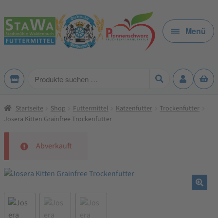
Zur
Zum
Navigation
Inhalt
Menü
springen
springen
Produkte
suchen
Startseite
Shop
Futtermittel
Katzenfutter
Trockenfutter
Josera Kitten Grainfree Trockenfutter
Abverkauft
🔍