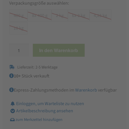
Verpackungsgröße auswählen:
400 g
8x 400 g
2 kg
6x 2 kg
4,25 kg
10 kg
Josera
In den Warenkorb
Kitten
Grainfree
Lieferzeit: 2-5 Werktage
Trockenfutter
Menge
10+
Stück verkauft
Express-Zahlungsmethoden im
Warenkorb
verfügbar
Einloggen, um Warteliste zu nutzen
Artikelbeschreibung ansehen