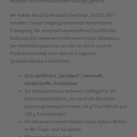
Rezeptur mit schmackhaftem Geflügel gerecht.
Wir haben das DLG-Produkt-Zertifikat „EXCELLENT“
erhalten! Dieses Siegel garantiert die kontrollierte
Erzeugung, die analytisch einwandfreie Qualität des
Endprodukts sowie eine hohe sensorische Akzeptanz.
Der Herstellungsprozess wurde vor Ort in unserer
Produktionsstätte nach dem DLG-eigenen
Qualitätsstandard zertifiziert.
DLG-zertifiziert „Excellent“: Herkunft,
Inhaltsstoffe, Produktion
Die Extraportion an leckerem Geflügel für ein
Geschmackserlebnis, das auch die Kleinsten
überzeugt (entspricht etwa 140 g Frischfleisch pro
100 g Trockenfutter)
Für heranwachsende Katzen sowie Katzen-Mütter
in der Trage- und Säugezeit
Mit wertvollem Lachsöl