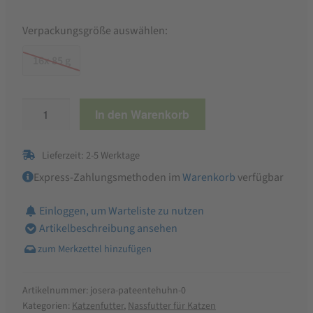
Verpackungsgröße auswählen:
16x 85 g
Josera
In den Warenkorb
Paté
Ente
Lieferzeit: 2-5 Werktage
&
Huhn
Express-Zahlungsmethoden im
Warenkorb
verfügbar
mit
Einloggen, um Warteliste zu nutzen
Petersilie,
Artikelbeschreibung ansehen
Nassfutter
Menge
Artikelnummer:
josera-pateentehuhn-0
Kategorien:
Katzenfutter
,
Nassfutter für Katzen