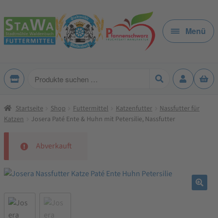
Zur
Zum
Navigation
Inhalt
Menü
springen
springen
Produkte
suchen
Startseite
Shop
Futtermittel
Katzenfutter
Nassfutter für
Katzen
Josera Paté Ente & Huhn mit Petersilie, Nassfutter
Abverkauft
🔍