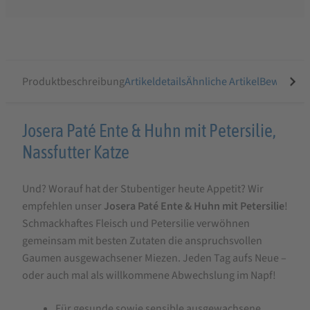
Produktbeschreibung
Artikeldetails
Ähnliche Artikel
Bewertung
Produktbeschreibung
Josera Paté Ente & Huhn mit Petersilie,
für
Nassfutter Katze
Josera
Und? Worauf hat der Stubentiger heute Appetit? Wir
Paté
empfehlen unser
Josera Paté Ente & Huhn mit Petersilie
!
Ente
Schmackhaftes Fleisch und Petersilie verwöhnen
&
gemeinsam mit besten Zutaten die anspruchsvollen
Huhn
Gaumen ausgewachsener Miezen. Jeden Tag aufs Neue –
oder auch mal als willkommene Abwechslung im Napf!
mit
Petersilie,
Für gesunde sowie sensible ausgewachsene