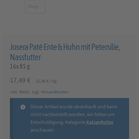
Josera Paté Ente & Huhn mit Petersilie,
Nassfutter
16x 85 g
17,49
€
12,86
€
/
kg
inkl. MwSt.
zzgl.
Versandkosten
Dieser Artikel wurde abverkauft und kann
nicht nachbestellt werden, wir bitten um
Entschuldigung. Kategorie
Katzenfutter
anschauen.