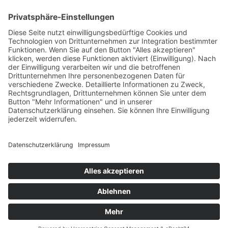
PARTNERSHOPS
Tekal – Textile Lebensqualität
Exklusive moderne & Orientteppiche
Feuerwerk XXL
Pyrotechnik online bestellen
© Stadtmühle Waldenbuch 2026
– Dein zuverlässiger Partner im
Landhandel für hochwertige Futtermittel, Saatgut, Zuchtmittel
und Mühlenprodukte ·
Cookie-Einstellungen
Alle Preise inkl. der gesetzlichen MwSt.
Die durchgestrichenen Preise entsprechen dem bisherigen Preis in
diesem Online-Shop.