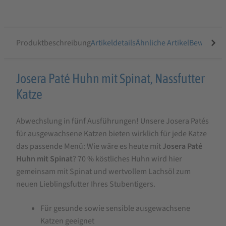
Produktbeschreibung
Artikeldetails
Ähnliche Artikel
Bewertung
Produktbeschreibung
Josera Paté Huhn mit Spinat, Nassfutter
für
Katze
Josera
Abwechslung in fünf Ausführungen! Unsere Josera Patés
Paté
für ausgewachsene Katzen bieten wirklich für jede Katze
Huhn
das passende Menü: Wie wäre es heute mit
Josera Paté
mit
Huhn mit Spinat
? 70 % köstliches Huhn wird hier
Spinat,
gemeinsam mit Spinat und wertvollem Lachsöl zum
neuen Lieblingsfutter Ihres Stubentigers.
Nassfutter
Für gesunde sowie sensible ausgewachsene
Katzen geeignet