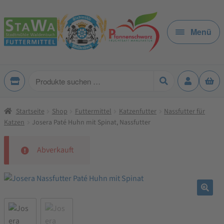
Zur
Zum
Navigation
Inhalt
Menü
springen
springen
Produkte
suchen
Startseite
Shop
Futtermittel
Katzenfutter
Nassfutter für
Katzen
Josera Paté Huhn mit Spinat, Nassfutter
Abverkauft
🔍