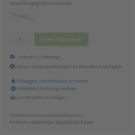
Verpackungsgröße auswählen:
16x 85 g
Josera
In den Warenkorb
Paté
Huhn
Lieferzeit: 2-5 Werktage
mit
Spinat,
Express-Zahlungsmethoden im
Warenkorb
verfügbar
Nassfutter
Einloggen, um Warteliste zu nutzen
Menge
Artikelbeschreibung ansehen
Artikelnummer:
josera-patehuhnspinat-0
Kategorien:
Katzenfutter
,
Nassfutter für Katzen