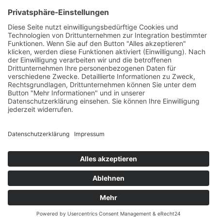
PARTNERSHOPS
Tekal – Textile Lebensqualität
Exklusive moderne & Orientteppiche
Feuerwerk XXL
Pyrotechnik online bestellen
© Stadtmühle Waldenbuch 2026
– Dein zuverlässiger Partner im
Landhandel für hochwertige Futtermittel, Saatgut, Zuchtmittel
und Mühlenprodukte ·
Cookie-Einstellungen
Alle Preise inkl. der gesetzlichen MwSt.
Die durchgestrichenen Preise entsprechen dem bisherigen Preis in
diesem Online-Shop.