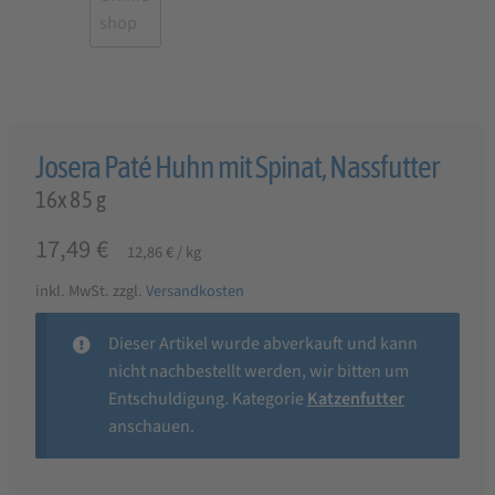
Josera Paté Huhn mit Spinat, Nassfutter
16x 85 g
17,49
€
12,86
€
/
kg
inkl. MwSt.
zzgl.
Versandkosten
Dieser Artikel wurde abverkauft und kann
nicht nachbestellt werden, wir bitten um
Entschuldigung. Kategorie
Katzenfutter
anschauen.