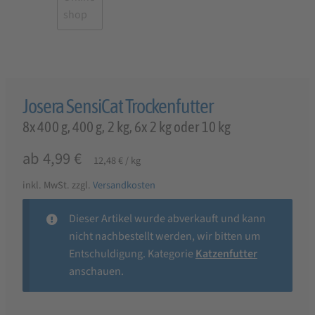
Josera SensiCat Trockenfutter
8x 400 g, 400 g, 2 kg, 6x 2 kg oder 10 kg
ab
4,99
€
12,48
€
/
kg
inkl. MwSt.
zzgl.
Versandkosten
Dieser Artikel wurde abverkauft und kann
nicht nachbestellt werden, wir bitten um
Entschuldigung. Kategorie
Katzenfutter
anschauen.