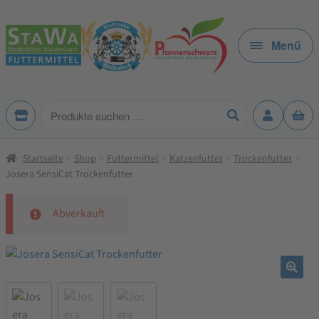
Zur
Zum
Navigation
Inhalt
Menü
springen
springen
Produkte
suchen
Startseite
Shop
Futtermittel
Katzenfutter
Trockenfutter
Josera SensiCat Trockenfutter
Abverkauft
🔍