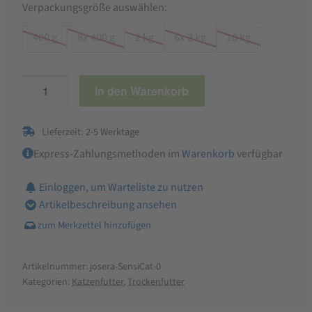
Verpackungsgröße auswählen:
400 g
8x 400 g
2 kg
6x 2 kg
10 kg
Josera
In den Warenkorb
SensiCat
Trockenfutter
Lieferzeit: 2-5 Werktage
Menge
Express-Zahlungsmethoden im
Warenkorb
verfügbar
Einloggen, um Warteliste zu nutzen
Artikelbeschreibung ansehen
Artikelnummer:
josera-SensiCat-0
Kategorien:
Katzenfutter
,
Trockenfutter