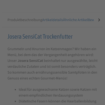
Produktbeschreibung
Artikeldetails
Ähnliche Artikel
Bewertung
Produktbeschreibung
Josera SensiCat Trockenfutter
für
Grummeln und Knurren im Katzenmagen? Wir haben ein
Josera
Menü, bei dem das der Vergangenheit angehören wird:
SensiCat
Unser
Josera SensiCat
beinhaltet nur ausgewählte, leicht
Trockenfutter
verdauliche Zutaten und ist somit besonders verträglich.
So kommen auch ernährungssensible Samtpfoten in den
Genuss eines echten Gourmet-Menüs!
Ideal für ausgewachsene Katzen sowie Katzen mit
einem empfindlichen Verdauungssystem
Diätetische Fasern können die Haarballenbildung