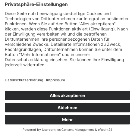
Tekal – Textile Lebensqualität
Exklusive moderne & Orientteppiche
Feuerwerk XXL
Pyrotechnik online bestellen
© Stadtmühle Waldenbuch 2026
– Dein zuverlässiger Partner im
Landhandel für hochwertige Futtermittel, Saatgut, Zuchtmittel
und Mühlenprodukte ·
Cookie-Einstellungen
Alle Preise inkl. der gesetzlichen MwSt.
Die durchgestrichenen Preise entsprechen dem bisherigen Preis in
diesem Online-Shop.