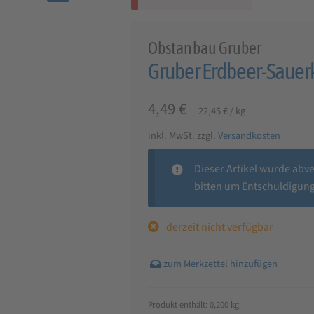
🔍
Obstanbau Gruber
Gruber Erdbeer-Sauerk
4,49
€
22,45
€
/
kg
inkl. MwSt.
zzgl.
Versandkosten
Dieser Artikel wurde abv
bitten um Entschuldigung
derzeit nicht verfügbar
Produkt enthält: 0,200
kg