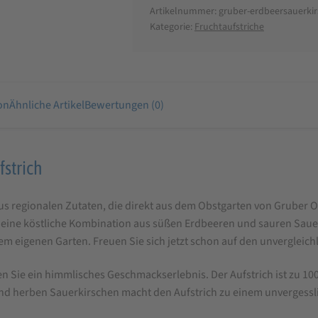
Artikelnummer:
gruber-erdbeersauerkir
Kategorie:
Fruchtaufstriche
on
Ähnliche Artikel
Bewertungen (0)
fstrich
us regionalen Zutaten, die direkt aus dem Obstgarten von Gruber O
eine köstliche Kombination aus süßen Erdbeeren und sauren Sauerki
em eigenen Garten. Freuen Sie sich jetzt schon auf den unvergleic
n Sie ein himmlisches Geschmackserlebnis. Der Aufstrich ist zu 1
und herben Sauerkirschen macht den Aufstrich zu einem unvergess