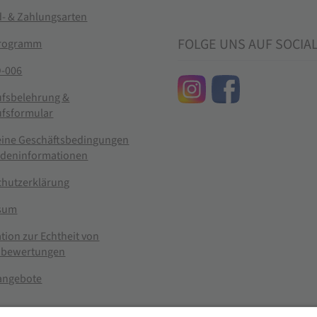
- & Zahlungsarten
FOLGE UNS AUF SOCIA
rogramm
-006
ufsbelehrung &
ufsformular
eine Geschäftsbedingungen
ndeninformationen
chutzerklärung
sum
tion zur Echtheit von
bewertungen
nangebote