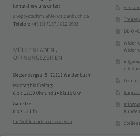
kontaktiere uns unter:
Versand
shop@stadtmuehle-waldenbuch.de
Treuep
Telefon:
+49 (0) 7157 / 812 3992
DE-ÖKO
Widerr
MÜHLENLADEN /
Widerr
ÖFFNUNGSZEITEN
Allgem
mit Ku
Betzenbergstr. 8 · 71111 Waldenbuch
Datens
Montag bis Freitag:
Impres
8 bis 12:30 Uhr und 14 bis 18 Uhr
Samstag:
Informa
Kunden
8 bis 13 Uhr
Im Mühlenladen reservieren
Stelle