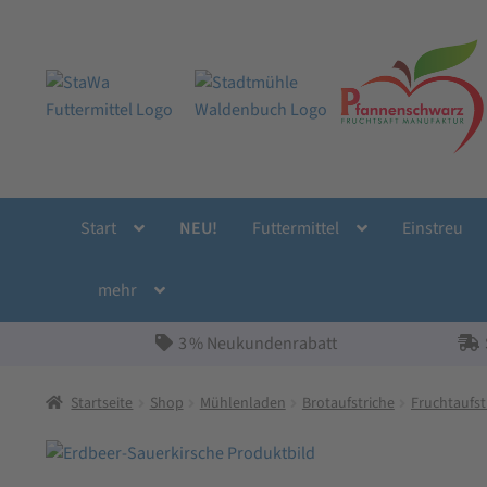
Zur
Zum
Navigation
Inhalt
springen
springen
Start
NEU!
Futtermittel
Einstreu
mehr
3 % Neukundenrabatt
Startseite
Shop
Mühlenladen
Brotaufstriche
Fruchtaufst