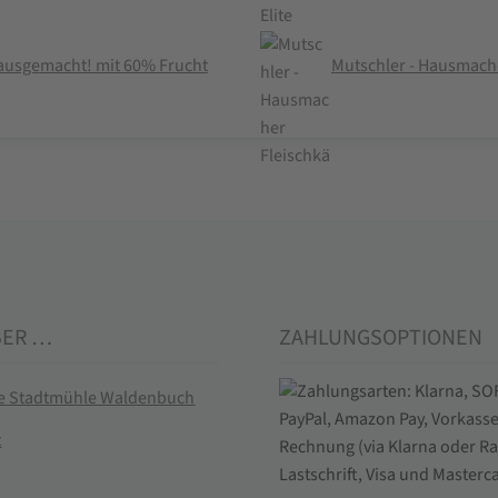
 hausgemacht! mit 60% Frucht
Mutschler - Hausmache
BER …
ZAHLUNGSOPTIONEN
ie Stadtmühle Waldenbuch
t