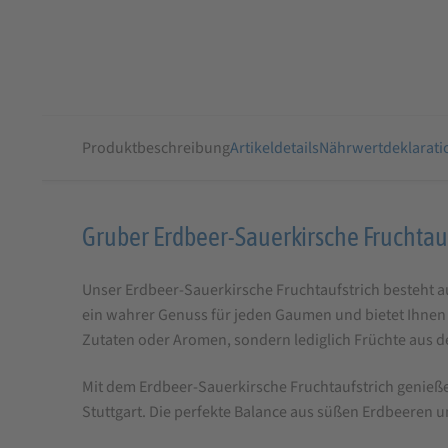
Produktbeschreibung
Artikeldetails
Nährwertdeklarati
Produktbeschreibung
Gruber Erdbeer-Sauerkirsche Fruchtau
für
Unser Erdbeer-Sauerkirsche Fruchtaufstrich besteht a
Gruber
ein wahrer Genuss für jeden Gaumen und bietet Ihnen 
Erdbeer-
Zutaten oder Aromen, sondern lediglich Früchte aus d
Sauerkirsche
Fruchtaufstrich
Mit dem Erdbeer-Sauerkirsche Fruchtaufstrich genieße
Stuttgart. Die perfekte Balance aus süßen Erdbeeren 