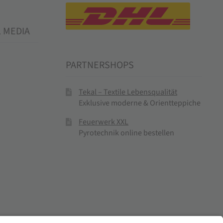
L MEDIA
PARTNERSHOPS
Tekal – Textile Lebensqualität
Exklusive moderne & Orientteppiche
Feuerwerk XXL
Pyrotechnik online bestellen