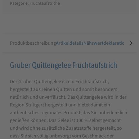
Kategorie:
Fruchtaufstriche
Produktbeschreibung
Artikeldetails
Nährwertdeklaration
Ähnli
Produktbeschreibung
Gruber Quittengelee Fruchtaufstrich
für
Der Gruber Quittengelee ist ein Fruchtaufstrich,
Gruber
hergestellt aus reinen Quitten und somit besonders
Quittengelee
natürlich und unverfälscht. Das Quittengelee wird in der
Fruchtaufstrich
Region Stuttgart hergestellt und bietet damit ein
authentisches regionales Produkt, das Sie unbedenklich
genießen können. Das Gelee ist 100 % selbst gemacht
und wird ohne zusätzliche Zusatzstoffe hergestellt, so
dass Sie sich völlig unbesorgt vom Geschmack der