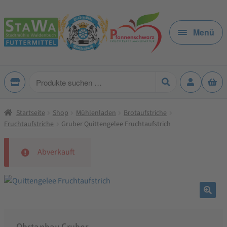
Zur
Zum
Navigation
Inhalt
Menü
springen
springen
Produkte
suchen
Startseite
Shop
Mühlenladen
Brotaufstriche
Fruchtaufstriche
Gruber Quittengelee Fruchtaufstrich
Abverkauft
🔍