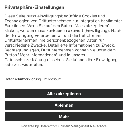
PARTNERSHOPS
Tekal – Textile Lebensqualität
Exklusive moderne & Orientteppiche
Feuerwerk XXL
Pyrotechnik online bestellen
© Stadtmühle Waldenbuch 2026
– Dein zuverlässiger Partner im
Landhandel für hochwertige Futtermittel, Saatgut, Zuchtmittel
und Mühlenprodukte ·
Cookie-Einstellungen
Alle Preise inkl. der gesetzlichen MwSt.
Die durchgestrichenen Preise entsprechen dem bisherigen Preis in
diesem Online-Shop.