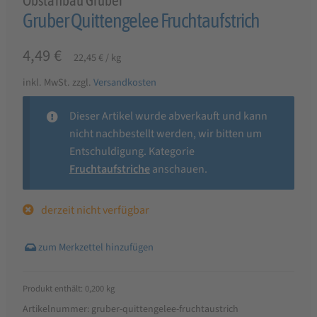
Obstanbau Gruber
Gruber Quittengelee Fruchtaufstrich
4,49
€
22,45
€
/
kg
inkl. MwSt.
zzgl.
Versandkosten
Dieser Artikel wurde abverkauft und kann
nicht nachbestellt werden, wir bitten um
Entschuldigung. Kategorie
Fruchtaufstriche
anschauen.
derzeit nicht verfügbar
Produkt enthält: 0,200
kg
Artikelnummer:
gruber-quittengelee-fruchtaustrich