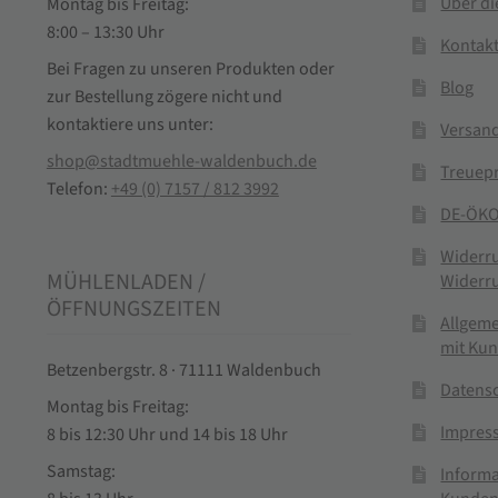
Über d
Montag bis Freitag:
8:00 – 13:30 Uhr
Kontak
Bei Fragen zu unseren Produkten oder
Blog
zur Bestellung zögere nicht und
kontaktiere uns unter:
Versand
shop@stadtmuehle-waldenbuch.de
Treuep
Telefon:
+49 (0) 7157 / 812 3992
DE-ÖKO
Widerr
MÜHLENLADEN /
Widerr
ÖFFNUNGSZEITEN
Allgem
mit Ku
Betzenbergstr. 8 · 71111 Waldenbuch
Datens
Montag bis Freitag:
Impres
8 bis 12:30 Uhr und 14 bis 18 Uhr
Samstag:
Informa