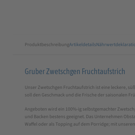
Produktbeschreibung
Artikeldetails
Nährwertdeklarati
Produktbeschreibung
Gruber Zwetschgen Fruchtaufstrich
für
Unser Zwetschgen Fruchtaufstrich ist eine leckere, sü
Gruber
soll den Geschmack und die Frische der saisonalen Früc
Zwetschgen
Fruchtaufstrich
Angeboten wird ein 100%-ig selbstgemachter Zwetschgen
und Backen bestens geeignet. Das Unternehmen Obstanb
Waffel oder als Topping auf dem Porridge; mit unser