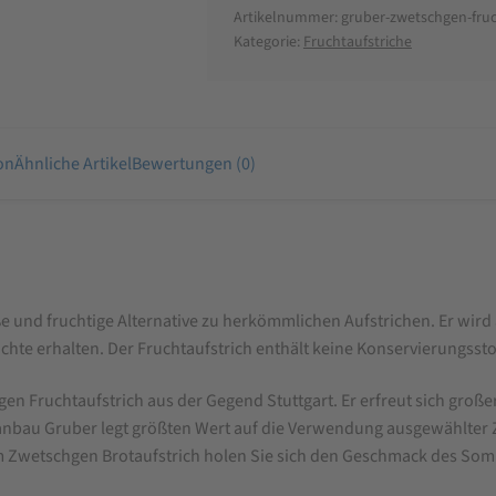
Artikelnummer:
gruber-zwetschgen-fruc
Kategorie:
Fruchtaufstriche
on
Ähnliche Artikel
Bewertungen (0)
ße und fruchtige Alternative zu herkömmlichen Aufstrichen. Er wird
hte erhalten. Der Fruchtaufstrich enthält keine Konservierungsstof
 Fruchtaufstrich aus der Gegend Stuttgart. Er erfreut sich großer
au Gruber legt größten Wert auf die Verwendung ausgewählter Zuta
em Zwetschgen Brotaufstrich holen Sie sich den Geschmack des Som