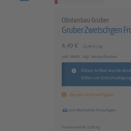
🔍
Obstanbau Gruber
Gruber Zwetschgen Fru
4,49
€
22,45
€
/
kg
inkl. MwSt.
zzgl.
Versandkosten
Dieser Artikel wurde abv
bitten um Entschuldigung
derzeit nicht verfügbar
Produkt enthält: 0,200
kg