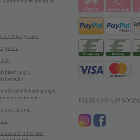
ie Stadtmühle Waldenbuch
t
- & Zahlungsarten
rogramm
-006
ufsbelehrung &
ufsformular
eine Geschäftsbedingungen
ndeninformationen
FOLGE UNS AUF SOCIA
chutzerklärung
sum
tion zur Echtheit von