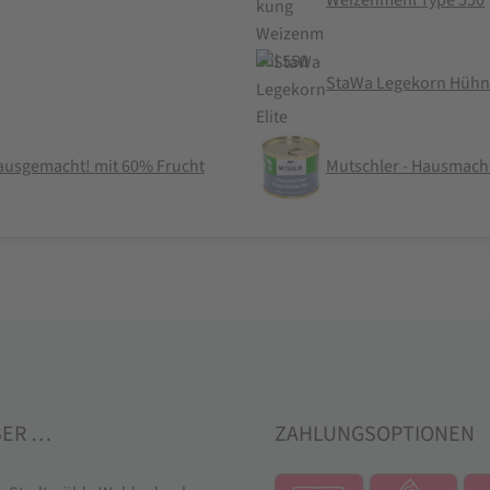
Weizenmehl Type 550
StaWa Legekorn Hühner
 hausgemacht! mit 60% Frucht
Mutschler - Hausmache
BER …
ZAHLUNGSOPTIONEN