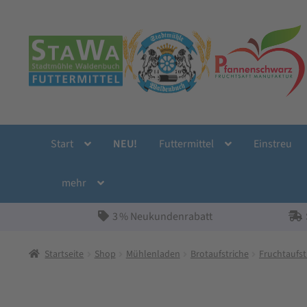
Zur
Zum
Navigation
Inhalt
springen
springen
Start
NEU!
Futtermittel
Einstreu
mehr
3 % Neukundenrabatt
Startseite
Shop
Mühlenladen
Brotaufstriche
Fruchtaufst