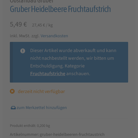
Obstanbau Gruber
Gruber Heidelbeere Fruchtaufstrich
5,49
€
27,45
€
/
kg
inkl. MwSt.
zzgl.
Versandkosten
Dieser Artikel wurde abverkauft und kann
nicht nachbestellt werden, wir bitten um
Entschuldigung. Kategorie
Fruchtaufstriche
anschauen.
derzeit nicht verfügbar
Produkt enthält: 0,200
kg
Artikelnummer:
gruber-heidelbeeren-fruchtaustrich