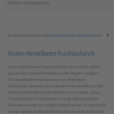
Kategorie:
Fruchtaufstriche
Produktbeschreibung
Artikeldetails
Nährwertdeklaration
Ähnli
Produktbeschreibung
Gruber Heidelbeere Fruchtaufstrich
für
Unser Heidelbeere Fruchtaufstrich ist ein 100% selbst
Gruber
gemachtes, frisches Produkt aus der Region Stuttgart.
Heidelbeere
Die Heidelbeeren werden nur von erfahrenen
Fruchtaufstrich
Obstbauern geerntet und schonend verarbeitet, um den
vollen Geschmack und die Vitamine zu erhalten. Unser
Fruchtaufstrich ist besonders cremig-süß und hat ein
dezentes Aroma von saftigen Heidelbeeren. Er eignet sich
hervorragend als Brotaufstrich oder als leckerer Dessert-