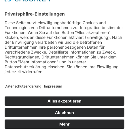
PARTNERSHOPS
Tekal – Textile Lebensqualität
Exklusive moderne & Orientteppiche
Feuerwerk XXL
Pyrotechnik online bestellen
© Stadtmühle Waldenbuch 2026
– Dein zuverlässiger Partner im
Landhandel für hochwertige Futtermittel, Saatgut, Zuchtmittel
und Mühlenprodukte ·
Cookie-Einstellungen
Alle Preise inkl. der gesetzlichen MwSt.
Die durchgestrichenen Preise entsprechen dem bisherigen Preis in
diesem Online-Shop.