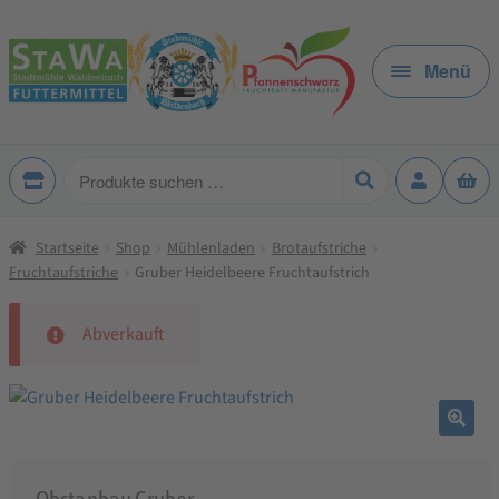
Zur
Zum
Navigation
Inhalt
Menü
springen
springen
Produkte
suchen
Startseite
Shop
Mühlenladen
Brotaufstriche
Fruchtaufstriche
Gruber Heidelbeere Fruchtaufstrich
Abverkauft
🔍