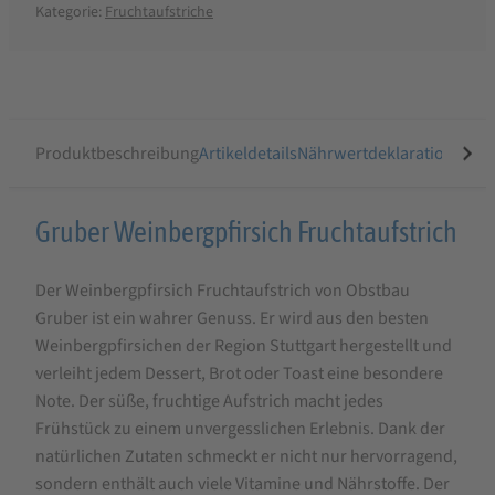
Kategorie:
Fruchtaufstriche
Produktbeschreibung
Artikeldetails
Nährwertdeklaration
Ähnli
Produktbeschreibung
Gruber Weinbergpfirsich Fruchtaufstrich
für
Der Weinbergpfirsich Fruchtaufstrich von Obstbau
Gruber
Gruber ist ein wahrer Genuss. Er wird aus den besten
Weinbergpfirsich
Weinbergpfirsichen der Region Stuttgart hergestellt und
Fruchtaufstrich
verleiht jedem Dessert, Brot oder Toast eine besondere
Note. Der süße, fruchtige Aufstrich macht jedes
Frühstück zu einem unvergesslichen Erlebnis. Dank der
natürlichen Zutaten schmeckt er nicht nur hervorragend,
sondern enthält auch viele Vitamine und Nährstoffe. Der