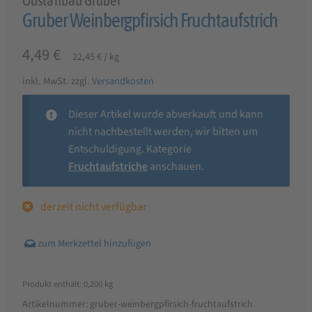
Obstanbau Gruber
Gruber Weinbergpfirsich Fruchtaufstrich
4,49
€
22,45
€
/
kg
inkl. MwSt.
zzgl.
Versandkosten
Dieser Artikel wurde abverkauft und kann
nicht nachbestellt werden, wir bitten um
Entschuldigung. Kategorie
Fruchtaufstriche
anschauen.
derzeit nicht verfügbar
Produkt enthält: 0,200
kg
Artikelnummer:
gruber-weinbergpfirsich-fruchtaufstrich