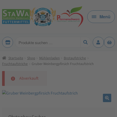
Zur
Zum
Navigation
Inhalt
Menü
springen
springen
Produkte
suchen
Startseite
Shop
Mühlenladen
Brotaufstriche
Fruchtaufstriche
Gruber Weinbergpfirsich Fruchtaufstrich
Abverkauft
🔍