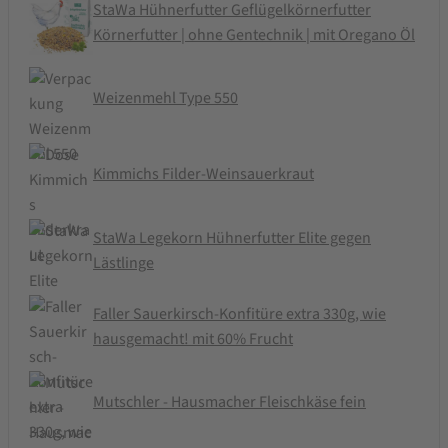
StaWa Hühnerfutter Geflügelkörnerfutter
Körnerfutter | ohne Gentechnik | mit Oregano Öl
Weizenmehl Type 550
Kimmichs Filder-Weinsauerkraut
StaWa Legekorn Hühnerfutter Elite gegen
Lästlinge
Faller Sauerkirsch-Konfitüre extra 330g, wie
hausgemacht! mit 60% Frucht
Mutschler - Hausmacher Fleischkäse fein