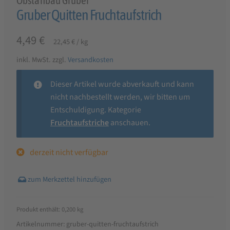
Obstanbau Gruber
Gruber Quitten Fruchtaufstrich
4,49
€
22,45
€
/
kg
inkl. MwSt.
zzgl.
Versandkosten
Dieser Artikel wurde abverkauft und kann
nicht nachbestellt werden, wir bitten um
Entschuldigung. Kategorie
Fruchtaufstriche
anschauen.
derzeit nicht verfügbar
Produkt enthält: 0,200
kg
Artikelnummer:
gruber-quitten-fruchtaufstrich