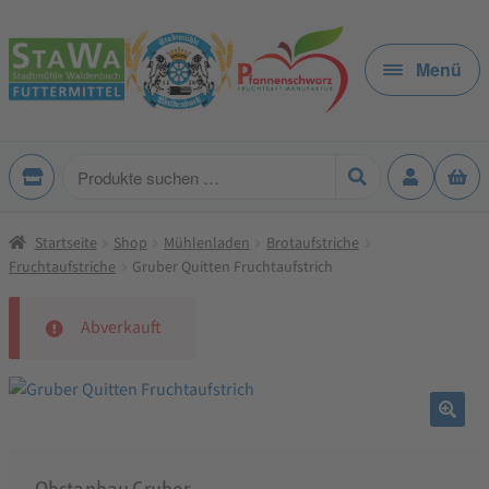
Zur
Zum
Navigation
Inhalt
Menü
springen
springen
Produkte
suchen
Startseite
Shop
Mühlenladen
Brotaufstriche
Fruchtaufstriche
Gruber Quitten Fruchtaufstrich
Abverkauft
🔍