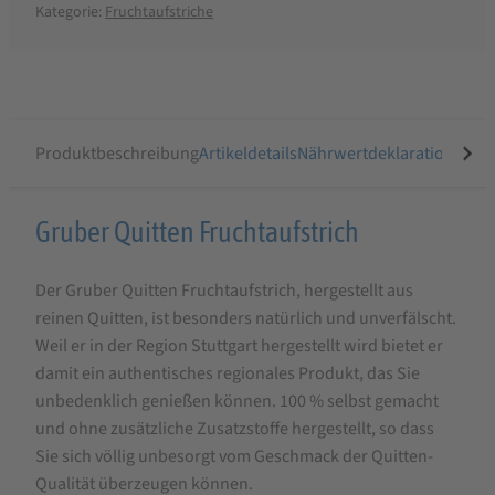
Kategorie:
Fruchtaufstriche
Produktbeschreibung
Artikeldetails
Nährwertdeklaration
Ähnli
Produktbeschreibung
Gruber Quitten Fruchtaufstrich
für
Der Gruber Quitten Fruchtaufstrich, hergestellt aus
Gruber
reinen Quitten, ist besonders natürlich und unverfälscht.
Quitten
Weil er in der Region Stuttgart hergestellt wird bietet er
Fruchtaufstrich
damit ein authentisches regionales Produkt, das Sie
unbedenklich genießen können. 100 % selbst gemacht
und ohne zusätzliche Zusatzstoffe hergestellt, so dass
Sie sich völlig unbesorgt vom Geschmack der Quitten-
Qualität überzeugen können.