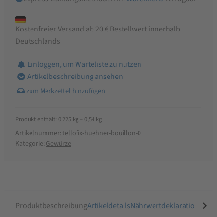
Kostenfreier Versand ab 20 € Bestellwert innerhalb
Deutschlands
Einloggen, um Warteliste zu nutzen
Artikelbeschreibung ansehen
Produkt enthält: 0,225
kg
– 0,54
kg
Artikelnummer:
tellofix-huehner-bouillon-0
Kategorie:
Gewürze
Produktbeschreibung
Artikeldetails
Nährwertdeklaration
Ähnli