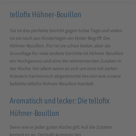
Produktbeschreibung
tellofix Hühner-Bouillon
für
Sie ist das perfekte Gericht gegen trübe Tage und vielen
tellofix
ist sie noch aus Kindertagen ein fester Begriff: Die
Hühner-
Hühner-Bouillon. Pur ist sie schon lecker, aber als
Bouillon
Grundlage für viele andere Gerichte ist Hühner-Bouillon
ein Hochgenuss und eine der elementarsten Zutaten in
der Küche. Vor allem wenn es sich um eine mit zarten
Kräutern harmonisch abgestimmte Version wie unsere
beliebte tellofix Hühner-Bouillon handelt.
Aromatisch und lecker: Die tellofix
Hühner-Bouillon
Denn wie in jeder guten Küche gilt: Auf die Zutaten
kommt es an. Deshalb kommen bei