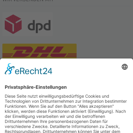
PARTNERSHOPS
Tekal – Textile Lebensqualität
Exklusive moderne & Orientteppiche
Feuerwerk XXL
Pyrotechnik online bestellen