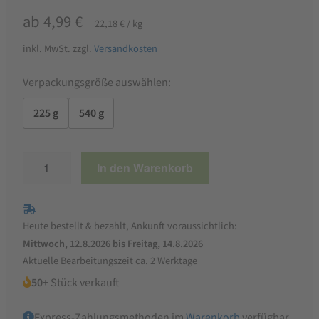
ab
4,99
€
22,18
€
/
kg
inkl. MwSt.
zzgl.
Versandkosten
Verpackungsgröße auswählen:
225 g
540 g
tellofix
In den Warenkorb
Hühner-
Bouillon
Menge
Heute bestellt & bezahlt, Ankunft voraussichtlich:
Mittwoch, 12.8.2026 bis Freitag, 14.8.2026
Aktuelle Bearbeitungszeit ca. 2 Werktage
50+
Stück verkauft
Express-Zahlungsmethoden im
Warenkorb
verfügbar