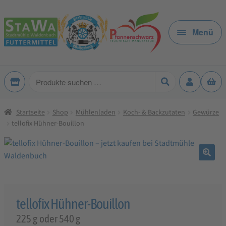
Zur
Zum
Navigation
Inhalt
Menü
springen
springen
Produkte
suchen
Startseite
Shop
Mühlenladen
Koch- & Backzutaten
Gewürze
tellofix Hühner-Bouillon
🔍
tellofix Hühner-Bouillon
225 g oder 540 g