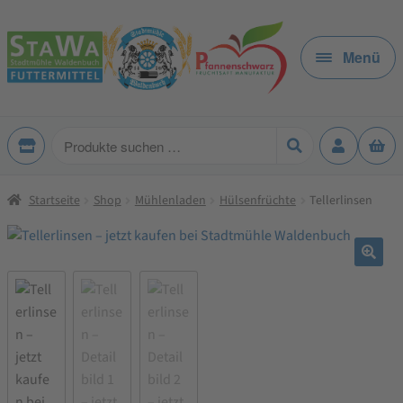
Zur
Zum
Navigation
Inhalt
Menü
springen
springen
Produkte
suchen
Startseite
Shop
Mühlenladen
Hülsenfrüchte
Tellerlinsen
🔍