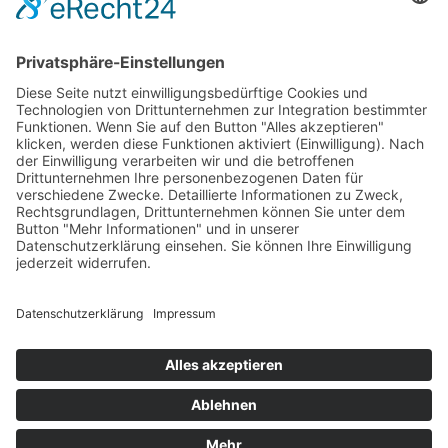
PARTNERSHOPS
Tekal – Textile Lebensqualität
Exklusive moderne & Orientteppiche
Feuerwerk XXL
Pyrotechnik online bestellen
© Stadtmühle Waldenbuch 2026
– Dein zuverlässiger Partner im
Landhandel für hochwertige Futtermittel, Saatgut, Zuchtmittel
und Mühlenprodukte ·
Cookie-Einstellungen
Alle Preise inkl. der gesetzlichen MwSt.
Die durchgestrichenen Preise entsprechen dem bisherigen Preis in
diesem Online-Shop.