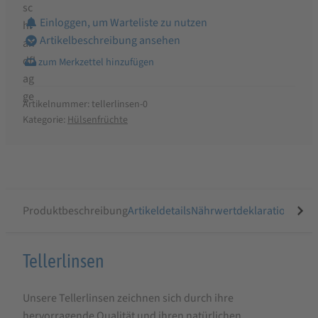
Einloggen, um Warteliste zu nutzen
Artikelbeschreibung ansehen
Artikelnummer:
tellerlinsen-0
Kategorie:
Hülsenfrüchte
Produktbeschreibung
Artikeldetails
Nährwertdeklaration
Ähnli
Produktbeschreibung
Tellerlinsen
für
Unsere Tellerlinsen zeichnen sich durch ihre
Tellerlinsen
hervorragende Qualität und ihren natürlichen