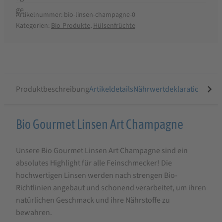
Artikelnummer:
bio-linsen-champagne-0
Kategorien:
Bio-Produkte
,
Hülsenfrüchte
Produktbeschreibung
Artikeldetails
Nährwertdeklaration
Ähnli
Produktbeschreibung
Bio Gourmet Linsen Art Champagne
für
Unsere Bio Gourmet Linsen Art Champagne sind ein
Bio
absolutes Highlight für alle Feinschmecker! Die
Gourmet
hochwertigen Linsen werden nach strengen Bio-
Linsen
Richtlinien angebaut und schonend verarbeitet, um ihren
Art
natürlichen Geschmack und ihre Nährstoffe zu
bewahren.
Champagne