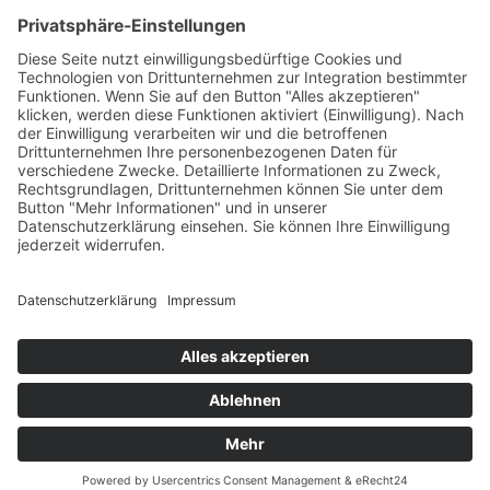
PARTNERSHOPS
Tekal – Textile Lebensqualität
Exklusive moderne & Orientteppiche
Feuerwerk XXL
Pyrotechnik online bestellen
© Stadtmühle Waldenbuch 2026
– Dein zuverlässiger Partner im
Landhandel für hochwertige Futtermittel, Saatgut, Zuchtmittel
und Mühlenprodukte ·
Cookie-Einstellungen
Alle Preise inkl. der gesetzlichen MwSt.
Die durchgestrichenen Preise entsprechen dem bisherigen Preis in
diesem Online-Shop.