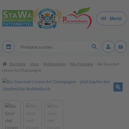
Zur
Zum
Navigation
Inhalt
Menü
springen
springen
Produkte
suchen
Startseite
Shop
Mühlenladen
Bio-Produkte
Bio Gourmet
Linsen Art Champagne
🔍