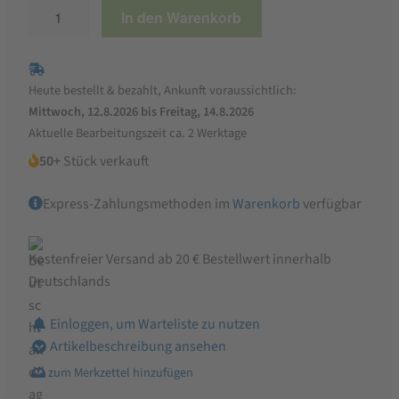
Bio
In den Warenkorb
Gourmet
Linsen
Art
Heute bestellt & bezahlt, Ankunft voraussichtlich:
Champagne
Mittwoch, 12.8.2026 bis Freitag, 14.8.2026
Menge
Aktuelle Bearbeitungszeit ca. 2 Werktage
50+
Stück verkauft
Express-Zahlungsmethoden im
Warenkorb
verfügbar
Kostenfreier Versand ab 20 € Bestellwert innerhalb
Deutschlands
Einloggen, um Warteliste zu nutzen
Artikelbeschreibung ansehen