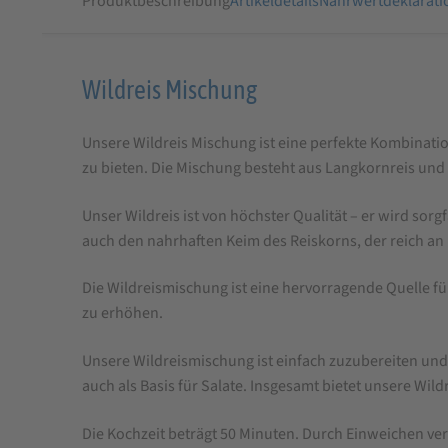
Produktbeschreibung
Artikeldetails
Nährwertdeklarati
Produktbeschreibung
Wildreis Mischung
für
Unsere Wildreis Mischung ist eine perfekte Kombinatio
Wildreis
zu bieten. Die Mischung besteht aus Langkornreis und
Mischung
Unser Wildreis ist von höchster Qualität – er wird sor
auch den nahrhaften Keim des Reiskorns, der reich an 
Die Wildreismischung ist eine hervorragende Quelle für
zu erhöhen.
Unsere Wildreismischung ist einfach zuzubereiten und e
auch als Basis für Salate. Insgesamt bietet unsere Wi
Die Kochzeit beträgt 50 Minuten. Durch Einweichen ver