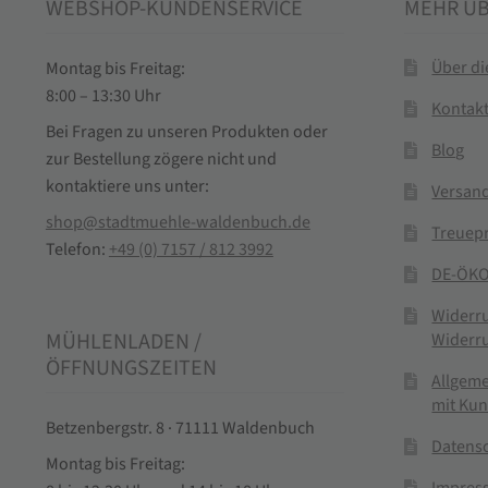
WEBSHOP-KUNDENSERVICE
MEHR Ü
Über d
Montag bis Freitag:
8:00 – 13:30 Uhr
Kontak
Bei Fragen zu unseren Produkten oder
Blog
zur Bestellung zögere nicht und
kontaktiere uns unter:
Versand
shop@stadtmuehle-waldenbuch.de
Treuep
Telefon:
+49 (0) 7157 / 812 3992
DE-ÖKO
Widerr
MÜHLENLADEN /
Widerr
ÖFFNUNGSZEITEN
Allgem
mit Ku
Betzenbergstr. 8 · 71111 Waldenbuch
Datens
Montag bis Freitag: