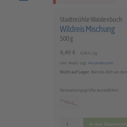
🔍
Stadtmühle Waldenbuch
Wildreis Mischung
500 g
4,49
€
8,98
€
/
kg
inkl. MwSt.
zzgl.
Versandkosten
Nicht auf Lager
. Wende dich an de
Verpackungsgröße auswählen:
500 g
Wildreis
In den Warenkor