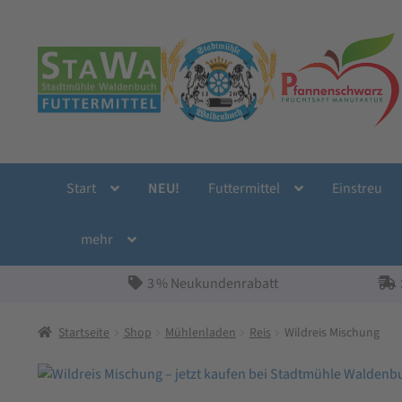
Zur
Zum
Navigation
Inhalt
springen
springen
Start
NEU!
Futtermittel
Einstreu
mehr
3 % Neukundenrabatt
Startseite
Shop
Mühlenladen
Reis
Wildreis Mischung