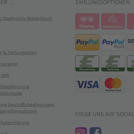
BER …
ZAHLUNGSOPTIONEN
ie Stadtmühle Waldenbuch
t
- & Zahlungsarten
rogramm
-006
ufsbelehrung &
ufsformular
eine Geschäftsbedingungen
ndeninformationen
FOLGE UNS AUF SOCIA
chutzerklärung