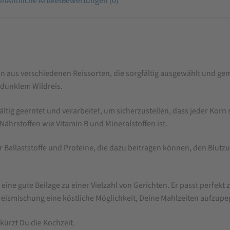
on
Ähnliche Artikel
Bewertungen (0)
n aus verschiedenen Reissorten, die sorgfältig ausgewählt und ge
 dunklem Wildreis.
gfältig geerntet und verarbeitet, um sicherzustellen, dass jeder Kor
Nährstoffen wie Vitamin B und Mineralstoffen ist.
 Ballaststoffe und Proteine, die dazu beitragen können, den Blutzu
ine gute Beilage zu einer Vielzahl von Gerichten. Er passt perfekt
ldreismischung eine köstliche Möglichkeit, Deine Mahlzeiten aufzup
kürzt Du die Kochzeit.