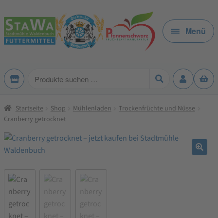
Zur
Zum
Navigation
Inhalt
Menü
springen
springen
Produkte
suchen
Startseite
Shop
Mühlenladen
Trockenfrüchte und Nüsse
Cranberry getrocknet
🔍