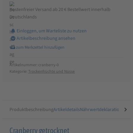
Kostenfreier Versand ab 20 € Bestellwert innerhalb
Deutschlands
Einloggen, um Warteliste zu nutzen
Artikelbeschreibung ansehen
Artikelnummer:
cranberry-0
Kategorie:
Trockenfrüchte und Nüsse
Produktbeschreibung
Artikeldetails
Nährwertdeklaration
Ähnli
Produktbeschreibung
Cranberry getrocknet