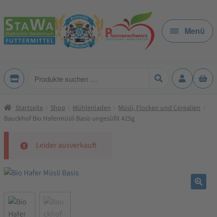
Zur
Zum
Navigation
Inhalt
Menü
springen
springen
Produkte
suchen
Startseite
Shop
Mühlenladen
Müsli, Flocken und Cerealien
Bauckhof Bio Hafermüsli Basis ungesüßt 425g
Leider ausverkauft
🔍