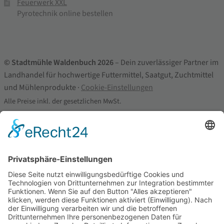
Feuerwerk XXL
Pyrotechnik online bestellen
© Stadtmühle Waldenbuch 2026
– Dein zuverlässiger Partner im
Landhandel für hochwertige Futtermittel, Saatgut, Zuchtmittel
und Mühlenprodukte ·
Cookie-Einstellungen
Alle Preise inkl. der gesetzlichen MwSt.
Die durchgestrichenen Preise entsprechen dem bisherigen Preis in
diesem Online-Shop.