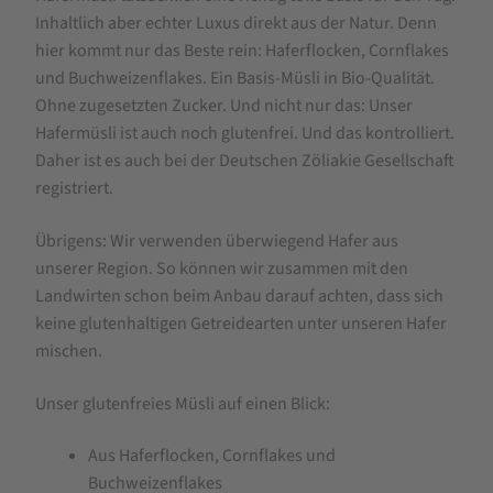
Bio
Inhaltlich aber echter Luxus direkt aus der Natur. Denn
Hafermüsli
hier kommt nur das Beste rein: Haferflocken, Cornflakes
Basis
und Buchweizenflakes. Ein Basis-Müsli in Bio-Qualität.
Ohne zugesetzten Zucker. Und nicht nur das: Unser
ungesüßt
Hafermüsli ist auch noch glutenfrei. Und das kontrolliert.
425g
Daher ist es auch bei der Deutschen Zöliakie Gesellschaft
registriert.
Übrigens: Wir verwenden überwiegend Hafer aus
unserer Region. So können wir zusammen mit den
Landwirten schon beim Anbau darauf achten, dass sich
keine glutenhaltigen Getreidearten unter unseren Hafer
mischen.
Unser glutenfreies Müsli auf einen Blick:
Aus Haferflocken, Cornflakes und
Buchweizenflakes