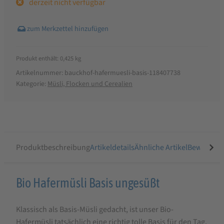
derzeit nicht verfügbar
Produkt enthält: 0,425
kg
Artikelnummer:
bauckhof-hafermuesli-basis-118407738
Kategorie:
Müsli, Flocken und Cerealien
Produktbeschreibung
Artikeldetails
Ähnliche Artikel
Bewertung
Produktbeschreibung
Bio Hafermüsli Basis ungesüßt
für
Klassisch als Basis-Müsli gedacht, ist unser Bio-
Bauckhof
Hafermüsli tatsächlich eine richtig tolle Basis für den Tag.