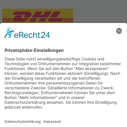
PARTNERSHOPS
Tekal – Textile Lebensqualität
Exklusive moderne & Orientteppiche
Feuerwerk XXL
Pyrotechnik online bestellen
© Stadtmühle Waldenbuch 2026
– Dein zuverlässiger Partner im
Landhandel für hochwertige Futtermittel, Saatgut, Zuchtmittel
und Mühlenprodukte ·
Cookie-Einstellungen