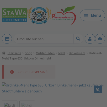
Zur
Zum
Navigation
Inhalt
Menü
springen
springen
Produkte
suchen
Startseite
Shop
Mühlenladen
Mehl
Dinkelmehl
Urdinkel-
Mehl Type 630, Urkorn Dinkelmehl
Leider ausverkauft
🔍