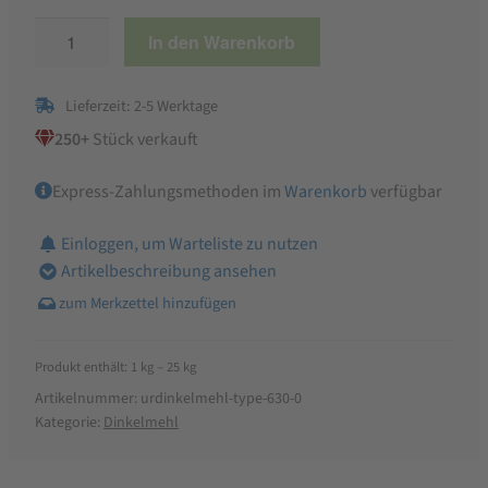
Urdinkel-
In den Warenkorb
Mehl
Type
Lieferzeit: 2-5 Werktage
630,
Urkorn
250+
Stück verkauft
Dinkelmehl
Express-Zahlungsmethoden im
Warenkorb
verfügbar
Menge
Einloggen, um Warteliste zu nutzen
Artikelbeschreibung ansehen
Produkt enthält: 1
kg
– 25
kg
Artikelnummer:
urdinkelmehl-type-630-0
Kategorie:
Dinkelmehl