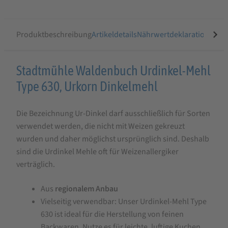
Produktbeschreibung
Artikeldetails
Nährwertdeklaration
Ähnli
Produktbeschreibung
Stadtmühle Waldenbuch Urdinkel-Mehl
für
Type 630, Urkorn Dinkelmehl
Urdinkel-
Die Bezeichnung Ur-Dinkel darf ausschließlich für Sorten
Mehl
verwendet werden, die nicht mit Weizen gekreuzt
Type
wurden und daher möglichst ursprünglich sind. Deshalb
630,
sind die Urdinkel Mehle oft für Weizenallergiker
Urkorn
verträglich.
Dinkelmehl
Aus
regionalem Anbau
Vielseitig verwendbar: Unser Urdinkel-Mehl Type
630 ist ideal für die Herstellung von feinen
Backwaren. Nutze es für leichte, luftige Kuchen,